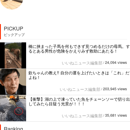
PICKUP
ピックアップ
橋に挟まった子馬を何もできず見つめるだけの母馬。す
るとある男性が危険をかえりみず救助にあたる！
24,094 views
いいねニュース編集部
/
欽ちゃんの教え!! 自分の運を上げたいときは「これ」だ
よね！
203,945 views
いいねニュース編集部
/
【衝撃】湖の上で凍っていた魚をチェーンソーで切り出
してみたら目疑う光景が！！！
35,681 views
いいねニュース編集部
/
Ranking