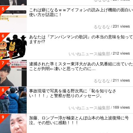
5
これは癖になるｗｗアイフォンの読み上げ機能の面白い
使い方が話題に！
231 views
るなるな
/
6
あなたは『アンパンマンの歌詞』の本当の意味を知って
ますか!?
212 views
いいねニュース編集部
/
7
逮捕された準ミスター東洋大があの人気番組に出ていた
ことが判明←凄いと思ってたのに…
211 views
るなるな
/
8
事故現場で写真を撮る野次馬に「恥を知りなさ
い！！！」と警察が怒りのメッセージ。
169 views
いいねニュース編集部
/
9
加藤、ロンブー淳が極楽とんぼ山本の地上波復帰に号
泣。その想いに感動！！！