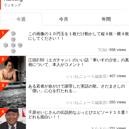
ランキング
今週
今月
年間
1
この画像の１０円玉を１枚だけ動かして縦４枚・横４枚
にしてください！！
558 views
TOM
/
2
江頭2:50（エガチャン）のいい話「車いすの少女」の真
相について、本人がコメント！
407 views
いいねニュース編集部
/
3
ある若者が命がけで謝罪した実話の歌。さだまさしの
「償い」に心を打たれる…
250 views
いいねニュース編集部
/
4
千原せいじさんの伝説的なぶっとびエピソード１０選！
どれも面白い！！
231 views
るなるな
/