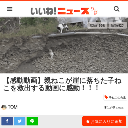
感動(1868)
動物(820)
【感動動画】親ねこが崖に落ちた子ね
こを救出する動画に感動！！！
子ねこの救出
TOM
1,979 views
お気に入りに追加