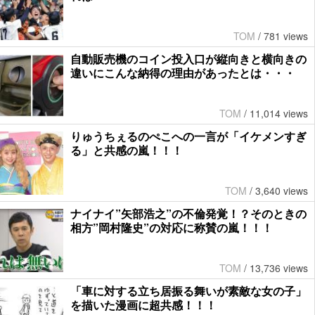
TOM
/
781 views
自動販売機のコイン投入口が縦向きと横向きの
違いにこんな納得の理由があったとは・・・
TOM
/
11,014 views
りゅうちぇるのぺこへの一言が「イケメンすぎ
る」と共感の嵐！！！
TOM
/
3,640 views
ナイナイ”矢部浩之”の不倫発覚！？そのときの
相方”岡村隆史”の対応に称賛の嵐！！！
TOM
/
13,736 views
「車に対する立ち居振る舞いが素敵な女の子」
を描いた漫画に超共感！！！