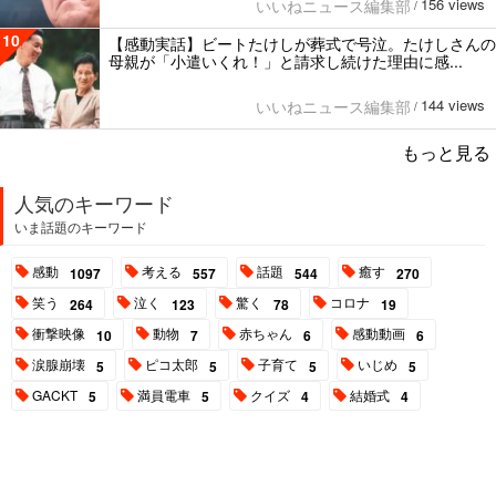
156 views
いいねニュース編集部
/
10
【感動実話】ビートたけしが葬式で号泣。たけしさんの
母親が「小遣いくれ！」と請求し続けた理由に感...
144 views
いいねニュース編集部
/
もっと見る
人気のキーワード
いま話題のキーワード
感動
考える
話題
癒す
1097
557
544
270
笑う
泣く
驚く
コロナ
264
123
78
19
衝撃映像
動物
赤ちゃん
感動動画
10
7
6
6
涙腺崩壊
ピコ太郎
子育て
いじめ
5
5
5
5
GACKT
満員電車
クイズ
結婚式
5
5
4
4