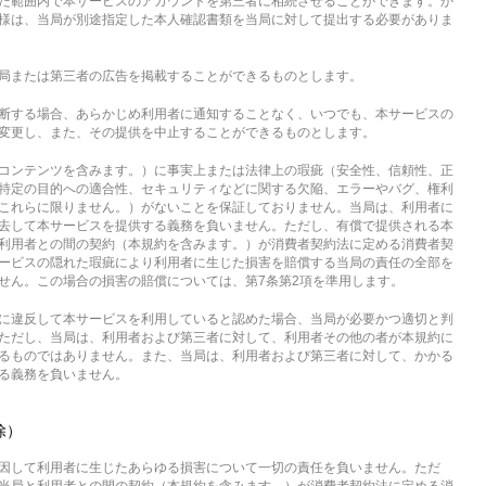
た範囲内で本サービスのアカウントを第三者に相続させることができます。か
様は、当局が別途指定した本人確認書類を当局に対して提出する必要がありま
局または第三者の広告を掲載することができるものとします。
断する場合、あらかじめ利用者に通知することなく、いつでも、本サービスの
変更し、また、その提供を中止することができるものとします。
コンテンツを含みます。）に事実上または法律上の瑕疵（安全性、信頼性、正
特定の目的への適合性、セキュリティなどに関する欠陥、エラーやバグ、権利
これらに限りません。）がないことを保証しておりません。当局は、利用者に
去して本サービスを提供する義務を負いません。ただし、有償で提供される本
利用者との間の契約（本規約を含みます。）が消費者契約法に定める消費者契
ービスの隠れた瑕疵により利用者に生じた損害を賠償する当局の責任の全部を
せん。この場合の損害の賠償については、第7条第2項を準用します。
に違反して本サービスを利用していると認めた場合、当局が必要かつ適切と判
ただし、当局は、利用者および第三者に対して、利用者その他の者が本規約に
るものではありません。また、当局は、利用者および第三者に対して、かかる
る義務を負いません。
除）
因して利用者に生じたあらゆる損害について一切の責任を負いません。ただ