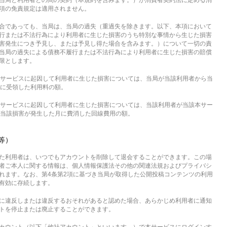
当局と利用者との間の契約（本規約を含みます。）が消費者契約法に定める消
項の免責規定は適用されません。
合であっても、当局は、当局の過失（重過失を除きます。以下、本項において
行または不法行為により利用者に生じた損害のうち特別な事情から生じた損害
害発生につき予見し、または予見し得た場合を含みます。）について一切の責
当局の過失による債務不履行または不法行為により利用者に生じた損害の賠償
限とします。
サービスに起因して利用者に生じた損害については、当局が当該利用者から当
に受領した利用料の額。
サービスに起因して利用者に生じた損害については、当該利用者が当該本サー
当該損害が発生した月に費消した回線費用の額。
等）
た利用者は、いつでもアカウントを削除して退会することができます。この場
者ご本人に関する情報は、個人情報保護法その他の関連法規およびプライバシ
れます。なお、第4条第2項に基づき当局が取得した公開投稿コンテンツの利用
有効に存続します。
に違反しまたは違反するおそれがあると認めた場合、あらかじめ利用者に通知
トを停止または廃止することができます。