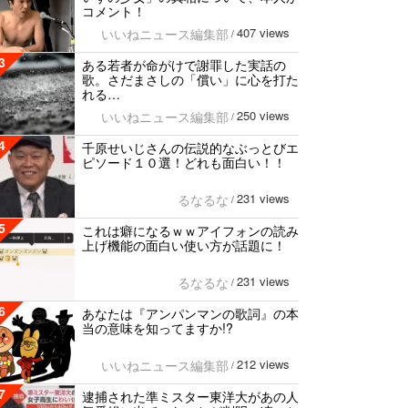
コメント！
407 views
いいねニュース編集部
/
3
ある若者が命がけで謝罪した実話の
歌。さだまさしの「償い」に心を打た
れる…
250 views
いいねニュース編集部
/
4
千原せいじさんの伝説的なぶっとびエ
ピソード１０選！どれも面白い！！
231 views
るなるな
/
5
これは癖になるｗｗアイフォンの読み
上げ機能の面白い使い方が話題に！
231 views
るなるな
/
6
あなたは『アンパンマンの歌詞』の本
当の意味を知ってますか!?
212 views
いいねニュース編集部
/
7
逮捕された準ミスター東洋大があの人