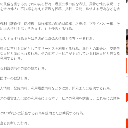
の風俗を害するおそれのある行為（過度に暴力的な表現、露骨な性的表現、そ
を含み他人に不快感を与える表現を投稿、掲載、公開、送信する行為などを含
権利（著作権、商標権、特許権等の知的財産権、名誉権、プライバシー権、そ
約上の権利を広く含みます。）を侵害する行為。
なりすます行為または意図的に虚偽の情報を流布させる行為。
得ずに営利を目的として本サービスを利用する行為、異性との出会い、交際等
な目的と認められる行為、その他本サービスが予定している利用目的と異なる
利用する行為。
る利益供与その他の協力行為。
団体への勧誘行為。
人情報、登録情報、利用履歴情報などを収集、開示または提供する行為。
スの運営または他の利用者による本サービスの利用を妨害し、これらに支障を
）のいずれかに該当する行為を援助または助長する行為。
当と判断した行為。