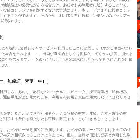
の他業務上の必要性がある場合には、あらかじめ利用者に通知することなく、
ら投稿コンテンツを削除するなどの方法により、本サービスまたは投稿コンテ
にすることができます。そのため、利用者は常に投稿コンテンツのバックアッ
推奨されます。
償）
たは本規約に違反して本サービスを利用したことに起因して（かかる趣旨のクレ
けた場合を含みます。）、当局が直接的もしくは間接的に何らかの損害、損失ま
の負担を含みます。）を被った場合、当局の請求にしたがって直ちにこれを賠償
ません。
供、無保証、変更、中止）
利用するにあたり、必要なパーソナルコンピュータ、携帯電話機、通信機器、
、通信手段および電力などを、利用者の費用と責任で用意しなければなりませ
供を受けることができる利用者を、会員登録の有無、年齢、ご本人確認の有
と判断する条件を満たしたお客様に限定することができるものとします。
は、お客様に一身専属的に帰属します。お客様の本サービスにおける全ての利
貸与又は相続させることはできません。但し、当局が個別に必要と判断した場