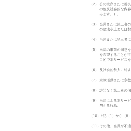
（2）
公の秩序または善良
の他反社会的な内容
みます。）。
（3）
当局または第三者の
の他法令上または契
（4）
当局または第三者に
（5）
当局の事前の同意を
を希望することが主
目的で本サービスを
（6）
反社会的勢力に対す
（7）
宗教活動または宗教
（8）
許諾なく第三者の個
（9）
当局による本サービ
与える行為。
（10）
上記（1）から（9
（11）
その他、当局が不適