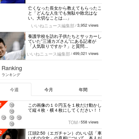
亡くなった長女から教えてもらったこ
と「どんな人生でも無駄や敗北はな
い。大切なことは…」
3,952 views
いいねニュース編集部
/
養護学校を訪れ子供たちとサッカーし
ていた”三浦カズさん”にある記者が
「人気取りですか？」と質問...
499,021 views
いいねニュース編集部
/
Ranking
ランキング
今週
今月
年間
1
この画像の１０円玉を１枚だけ動かし
て縦４枚・横４枚にしてください！！
558 views
TOM
/
2
江頭2:50（エガチャン）のいい話「車
いすの少女」の真相について、本人が