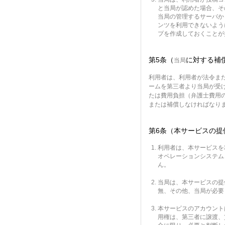
と当局が認めた場合、そ
当局の管理するサーバか
ンツを利用できないよう
プを作成しておくことが
第5条（
に対する補
当局
利用者は、利用者が法令ま
ームを第三者より当局が受
たは費用負担（弁護士費用
または補償しなければなり
第6条（本サービスの提
利用者は、本サービスを
オペレーションシステム
ん。
当局は、本サービスの提
無、その他、当局が必要
本サービスのアカウント
用権は、第三者に譲渡、