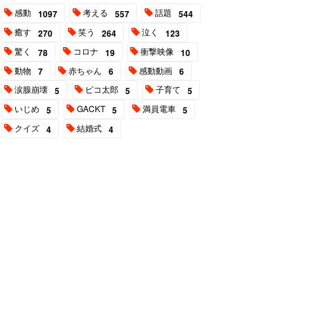
感動
考える
話題
1097
557
544
癒す
笑う
泣く
270
264
123
驚く
コロナ
衝撃映像
78
19
10
動物
赤ちゃん
感動動画
7
6
6
涙腺崩壊
ピコ太郎
子育て
5
5
5
いじめ
GACKT
満員電車
5
5
5
クイズ
結婚式
4
4