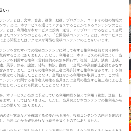
扱い）
テンツ」とは、文章、音楽、画像、動画、プログラム、コードその他の情報の
ンツ」とは、本サービスを通じてアクセスすることができるコンテンツのこと
ツ」とは、利用者が本サービスに投稿、送信、アップロードするなどして当局
させたコンテンツのことをいい、「公開投稿コンテンツ」とは、本サービスに
による閲覧またはアクセスが可能な投稿コンテンツのことをいいます。
テンツを含むすべての投稿コンテンツに対して有する権利を従前どおり保持
取得することはありません。ただし、利用者は、本サービスの利用により、当
テンツを利用する権利（営利目的の有無を問わず、複製、上演、演奏、上映、
述、展示、頒布、譲渡、貸与、翻訳、翻案、（当局が事業目的上必要とみなす
含みます。また、これらの権利を第三者に再許諾する権利を含みます。）を無
の限定なく許諾したこととなり、当局はかかる利用権を取得します。この場
コンテンツに関する著作者人格権を当局または当局の指定する第三者による上
行使しないことにも同意したこととなります。
を、本サービスが当然に予定している利用態様を超えて利用（複製、送信、転
みます。）してはなりません。ただし、当局および本コンテンツの権利者から
はこの限りではありません。
約の遵守状況などを確認する必要がある場合、投稿コンテンツの内容を確認す
し、当局はかかる確認を行なう義務を負うものではありません。
ンテンツなどに関し法令もしくは本規約に違反しまたは違反するおそれのある