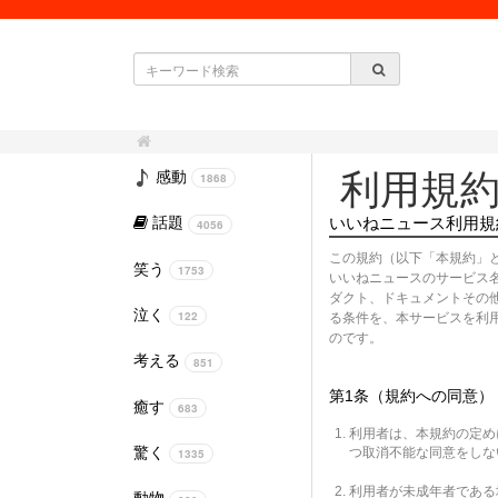
利用規
感動
1868
話題
いいねニュース利用規
4056
この規約（以下「本規約」
笑う
1753
いいねニュースのサービス
ダクト、ドキュメントその
泣く
122
る条件を、本サービスを利
のです。
考える
851
第1条（規約への同意）
癒す
683
利用者は、本規約の定め
驚く
つ取消不能な同意をしな
1335
利用者が未成年者である
動物