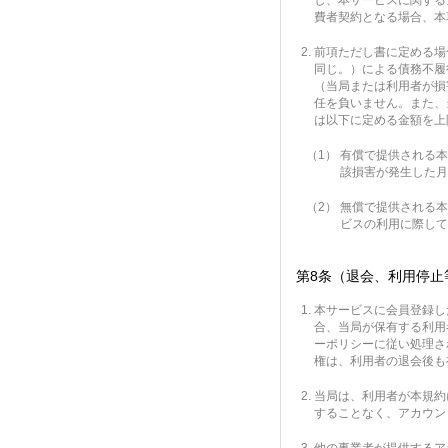
し、本サービスに関する
費者契約となる場合、本
前項ただし書に定める場
同じ。）による債務不履
（当局または利用者が損
任を負いません。また、
は以下に定める金額を上
（1）
有償で提供される本
該損害が発生した月
（2）
無償で提供される本
ビスの利用に際して
第8条（退会、利用停止
本サービスに会員登録し
合、当局が保有する利用
ーポリシーに従い処理さ
権は、利用者の退会後も
当局は、利用者が本規約
することなく、アカウン