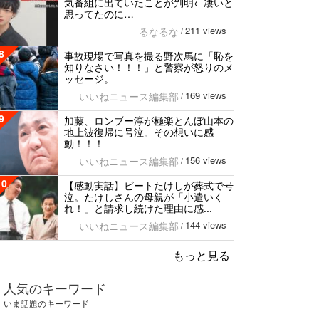
気番組に出ていたことが判明←凄いと
思ってたのに…
211 views
るなるな
/
8
事故現場で写真を撮る野次馬に「恥を
知りなさい！！！」と警察が怒りのメ
ッセージ。
169 views
いいねニュース編集部
/
9
加藤、ロンブー淳が極楽とんぼ山本の
地上波復帰に号泣。その想いに感
動！！！
156 views
いいねニュース編集部
/
10
【感動実話】ビートたけしが葬式で号
泣。たけしさんの母親が「小遣いく
れ！」と請求し続けた理由に感...
144 views
いいねニュース編集部
/
もっと見る
人気のキーワード
いま話題のキーワード