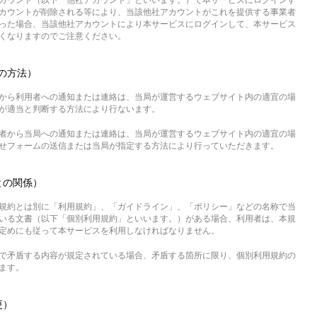
カウント（以下「他社アカウント」といいます。）で本サービスにログインす
カウントが削除される等により、当該他社アカウントがこれを提供する事業者
った場合、当該他社アカウントにより本サービスにログインして、本サービス
くなりますのでご注意ください。
の方法）
から利用者への通知または連絡は、当局が運営するウェブサイト内の適宜の場
が適当と判断する方法により行ないます。
者から当局への通知または連絡は、当局が運営するウェブサイト内の適宜の場
せフォームの送信または当局が指定する方法により行っていただきます。
との関係）
規約とは別に「利用規約」、「ガイドライン」、「ポリシー」などの名称で当
いる文書（以下「個別利用規約」といいます。）がある場合、利用者は、本規
定めにも従って本サービスを利用しなければなりません。
で矛盾する内容が規定されている場合、矛盾する箇所に限り、個別利用規約の
ます。
更）