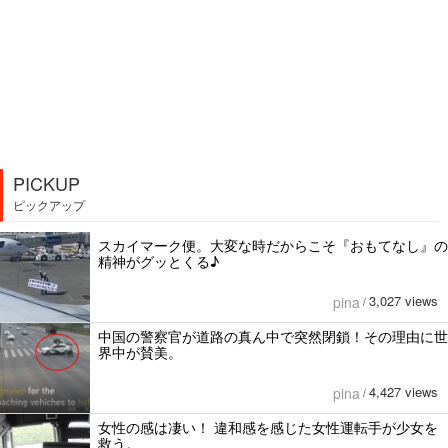
PICKUP
ピックアップ
スカイマーク便。大変な時だからこそ『おもてなし』の
精神がグッとくる♪
3,027 views
pina
/
中国の警察官が道路の真ん中で突然閉鎖！その理由に世
界中が賛美。
4,427 views
pina
/
女性の感は凄い！ 違和感を感じた女性運転手が少女を
救う。