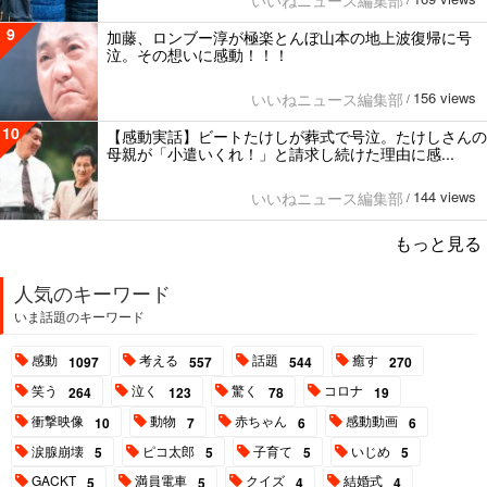
いいねニュース編集部
/
9
加藤、ロンブー淳が極楽とんぼ山本の地上波復帰に号
泣。その想いに感動！！！
156 views
いいねニュース編集部
/
10
【感動実話】ビートたけしが葬式で号泣。たけしさんの
母親が「小遣いくれ！」と請求し続けた理由に感...
144 views
いいねニュース編集部
/
もっと見る
人気のキーワード
いま話題のキーワード
感動
考える
話題
癒す
1097
557
544
270
笑う
泣く
驚く
コロナ
264
123
78
19
衝撃映像
動物
赤ちゃん
感動動画
10
7
6
6
涙腺崩壊
ピコ太郎
子育て
いじめ
5
5
5
5
GACKT
満員電車
クイズ
結婚式
5
5
4
4