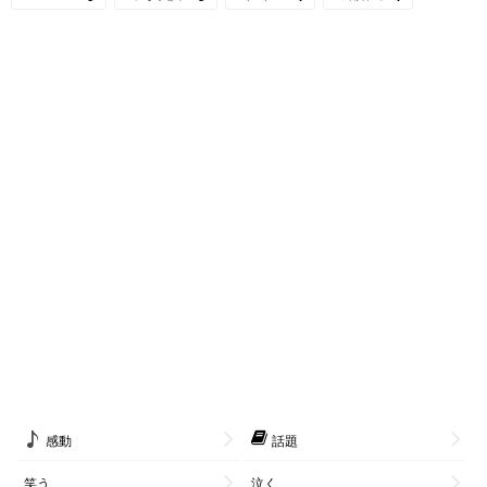
感動
話題
笑う
泣く