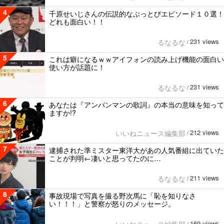
4
千原せいじさんの伝説的なぶっとびエピソード１０選！
どれも面白い！！
231 views
るなるな
/
5
これは癖になるｗｗアイフォンの読み上げ機能の面白い
使い方が話題に！
231 views
るなるな
/
6
あなたは『アンパンマンの歌詞』の本当の意味を知って
ますか!?
212 views
いいねニュース編集部
/
7
逮捕された準ミスター東洋大があの人気番組に出ていた
ことが判明←凄いと思ってたのに…
211 views
るなるな
/
8
事故現場で写真を撮る野次馬に「恥を知りなさ
い！！！」と警察が怒りのメッセージ。
169 views