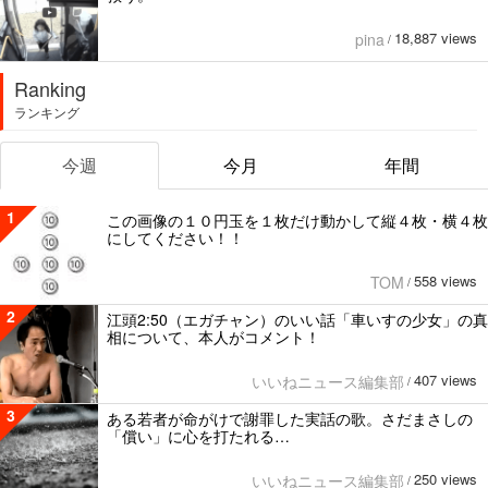
18,887 views
pina
/
Ranking
ランキング
今週
今月
年間
1
この画像の１０円玉を１枚だけ動かして縦４枚・横４枚
にしてください！！
558 views
TOM
/
2
江頭2:50（エガチャン）のいい話「車いすの少女」の真
相について、本人がコメント！
407 views
いいねニュース編集部
/
3
ある若者が命がけで謝罪した実話の歌。さだまさしの
「償い」に心を打たれる…
250 views
いいねニュース編集部
/