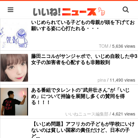
いじめられている子どもの母親が頭を下げてお
願いする姿に心打たれる・・・
TOM
/
5,636 views
藤田ニコルがサンジャポで、いじめ自殺した中3
女子の加害者を心配するも非難殺到
pina
/
11,490 views
ある番組でタレントの”武井壮さん”が「いじ
め」について持論を展開し多くの賛同を得
る！！！
いいねニュース編集部
/
4,621 views
【いじめ問題】アフリカの子どもが学校にいけ
ないのは貧しい国家の責任だけど、日本の子
ど...