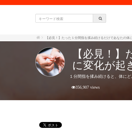
【必見！】たった１分間指を揉み続けるだけであなたの体
【必見！】
に変化が起
１分間指を揉み続けると、体にど
356,907 views