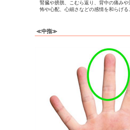
腎臓や膀胱、こむら返り、背中の痛みや
怖や心配、心細さなどの感情を和らげる
≪中指≫