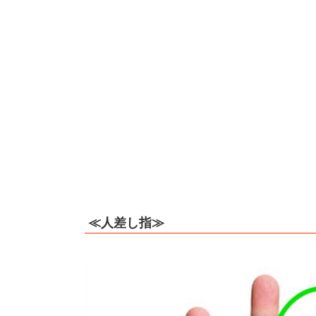
≪人差し指≫