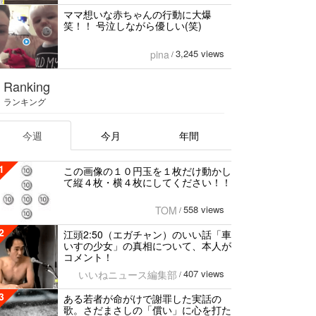
ママ想いな赤ちゃんの行動に大爆
笑！！ 号泣しながら優しい(笑)
3,245 views
pina
/
Ranking
ランキング
今週
今月
年間
1
この画像の１０円玉を１枚だけ動かし
て縦４枚・横４枚にしてください！！
558 views
TOM
/
2
江頭2:50（エガチャン）のいい話「車
いすの少女」の真相について、本人が
コメント！
407 views
いいねニュース編集部
/
3
ある若者が命がけで謝罪した実話の
歌。さだまさしの「償い」に心を打た