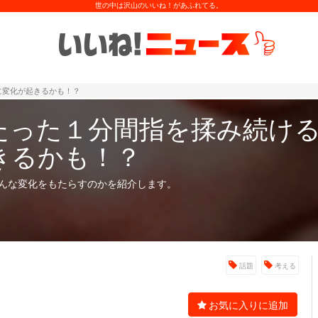
世の中は沢山のいいね！があふれてる。
に変化が起きるかも！？
たった１分間指を揉み続け
きるかも！？
んな変化をもたらすのかを紹介します。
話題
考える
お気に入りに追加