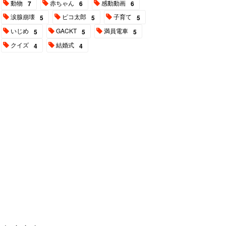
動物
赤ちゃん
感動動画
7
6
6
涙腺崩壊
ピコ太郎
子育て
5
5
5
いじめ
GACKT
満員電車
5
5
5
クイズ
結婚式
4
4