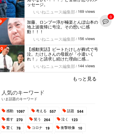
ッセージ。
169 views
いいねニュース編集部
/
0
9
加藤、ロンブー淳が極楽とんぼ山本の
地上波復帰に号泣。その想いに感
動！！！
156 views
いいねニュース編集部
/
10
【感動実話】ビートたけしが葬式で号
泣。たけしさんの母親が「小遣いく
れ！」と請求し続けた理由に感...
144 views
いいねニュース編集部
/
もっと見る
人気のキーワード
いま話題のキーワード
感動
考える
話題
1097
557
544
癒す
笑う
泣く
270
264
123
驚く
コロナ
衝撃映像
78
19
10