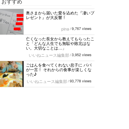
おすすめ
奥さまから届いた愛を込めた『凄いプ
レゼント』が大反響！
9,767 views
pina
/
亡くなった長女から教えてもらったこ
と「どんな人生でも無駄や敗北はな
い。大切なことは…」
3,952 views
いいねニュース編集部
/
ごはんを食べてくれない息子に パパ
が一言！ それからの食事が楽しくな
った♪
93,778 views
いいねニュース編集部
/