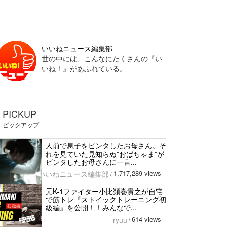
いいねニュース編集部
世の中には、こんなにたくさんの『い
いね！』があふれている。
PICKUP
ピックアップ
人前で息子をビンタしたお母さん。そ
れを見ていた見知らぬ”おばちゃま”が
ビンタしたお母さんに一言...
1,717,289 views
いいねニュース編集部
/
元K-1ファイター小比類巻貴之が自宅
で筋トレ『ストイックトレーニング初
級編』を公開！！みんなで...
614 views
ryuu
/