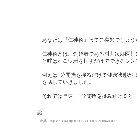
あなたは『仁神術』ってご存知でしょう
仁神術とは、創始者である村井次郎医師
と呼ばれるツボを押すだけでできるシン
例えば1分間指を握るだけで健康状態が
を増していきました。
それでは早速、1分間指を揉み続けると
出典:
okip-0001.s3-ap-northeast-1.amazonaws.com