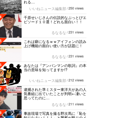
れる…
250 views
いいねニュース編集部
/
4
千原せいじさんの伝説的なぶっとびエ
ピソード１０選！どれも面白い！！
231 views
るなるな
/
5
これは癖になるｗｗアイフォンの読み
上げ機能の面白い使い方が話題に！
231 views
るなるな
/
6
あなたは『アンパンマンの歌詞』の本
当の意味を知ってますか!?
212 views
いいねニュース編集部
/
7
逮捕された準ミスター東洋大があの人
気番組に出ていたことが判明←凄いと
思ってたのに…
211 views
るなるな
/
8
事故現場で写真を撮る野次馬に「恥を
知りなさい！！！」と警察が怒りのメ