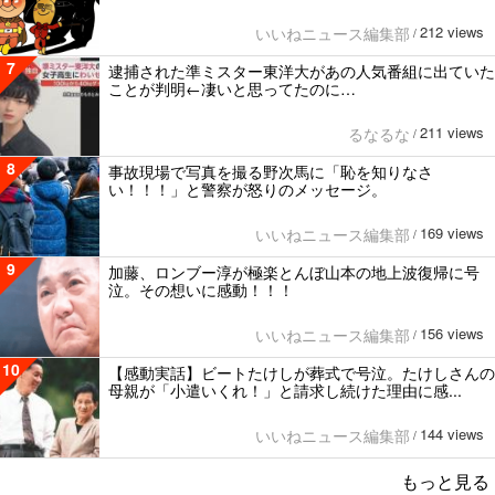
212 views
いいねニュース編集部
/
7
逮捕された準ミスター東洋大があの人気番組に出ていた
ことが判明←凄いと思ってたのに…
211 views
るなるな
/
8
事故現場で写真を撮る野次馬に「恥を知りなさ
い！！！」と警察が怒りのメッセージ。
169 views
いいねニュース編集部
/
9
加藤、ロンブー淳が極楽とんぼ山本の地上波復帰に号
泣。その想いに感動！！！
156 views
いいねニュース編集部
/
10
【感動実話】ビートたけしが葬式で号泣。たけしさんの
母親が「小遣いくれ！」と請求し続けた理由に感...
144 views
いいねニュース編集部
/
もっと見る