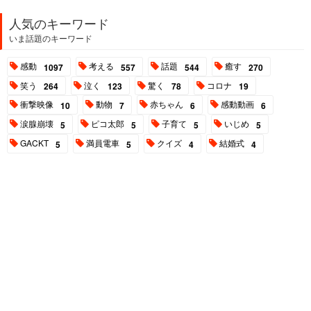
人気のキーワード
いま話題のキーワード
感動
考える
話題
癒す
1097
557
544
270
笑う
泣く
驚く
コロナ
264
123
78
19
衝撃映像
動物
赤ちゃん
感動動画
10
7
6
6
涙腺崩壊
ピコ太郎
子育て
いじめ
5
5
5
5
GACKT
満員電車
クイズ
結婚式
5
5
4
4