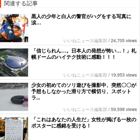
関連する記事
黒人の少年と白人の警官がハグをする写真に
涙…
いいねニュース編集部
/
24,705 views
「信じられん…。日本人の発想が怖い…！」札
幌ドームのハイテク技術に感動！！！
いいねニュース編集部
/
19,953 views
少女の初めてのソリ遊びを撮影中、突然〇〇が
予想もしなかった滑り方で横切り、スポット
ラ...
いいねニュース編集部
/
59,598 views
「これはあなたの人生だ」女性が掲げる一枚の
ポスターに感銘を受ける！