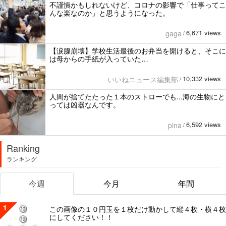
不謹慎かもしれないけど、コロナの影響で「仕事ってこ
んな楽なのか」と思うようになった。
6,671 views
gaga
/
【涙腺崩壊】学校生活最後のお弁当を開けると、そこに
は母からの手紙が入っていた…
10,332 views
いいねニュース編集部
/
人間が捨てたたった１本のストローでも...海の生物にと
っては凶器なんです。
6,592 views
pina
/
Ranking
ランキング
今週
今月
年間
1
この画像の１０円玉を１枚だけ動かして縦４枚・横４枚
にしてください！！