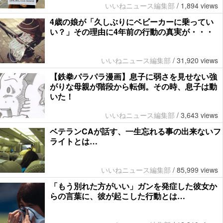
いいねニュース編集部
/
1,894 views
4歳の娘が「久しぶりにベビーカーに乗ってい
い？」その理由に4年前の行動の真実が・・・
いいねニュース編集部
/
31,920 views
【鉄拳パラパラ漫画】息子に弱さを見せない強
がりな母親が階段から転倒。その時、息子は動
いた！
いいねニュース編集部
/
3,643 views
ベテランCAが話す、一生忘れる事の出来ないフ
ライトとは…
いいねニュース編集部
/
85,999 views
「もう別れた方がいい」ガンを発症した彼女か
らの言葉に、彼が起こした行動とは…