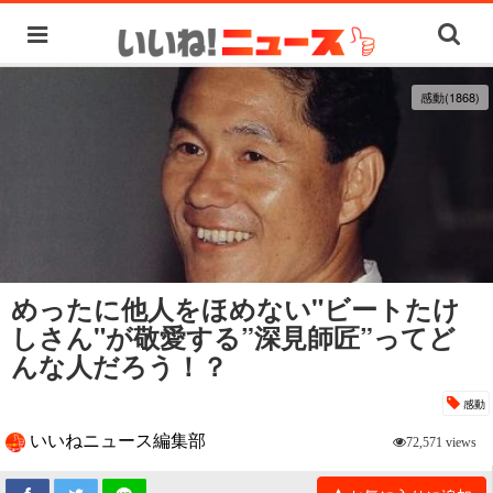
感動(1868)
めったに他人をほめない"ビートたけ
しさん"が敬愛する”深見師匠”ってど
んな人だろう！？
感動
いいねニュース編集部
72,571 views