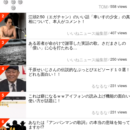
558 views
TOM
/
2
江頭2:50（エガチャン）のいい話「車いすの少女」の真
相について、本人がコメント！
407 views
いいねニュース編集部
/
3
ある若者が命がけで謝罪した実話の歌。さだまさしの
「償い」に心を打たれる…
250 views
いいねニュース編集部
/
4
千原せいじさんの伝説的なぶっとびエピソード１０選！
どれも面白い！！
231 views
るなるな
/
5
これは癖になるｗｗアイフォンの読み上げ機能の面白い
使い方が話題に！
231 views
るなるな
/
6
あなたは『アンパンマンの歌詞』の本当の意味を知って
ますか!?