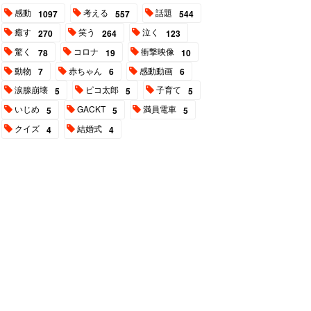
感動
考える
話題
1097
557
544
癒す
笑う
泣く
270
264
123
驚く
コロナ
衝撃映像
78
19
10
動物
赤ちゃん
感動動画
7
6
6
涙腺崩壊
ピコ太郎
子育て
5
5
5
いじめ
GACKT
満員電車
5
5
5
クイズ
結婚式
4
4