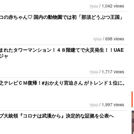
ryuu
/
1,042 views
コの赤ちゃん♡ 国内の動物園では初「那須どうぶつ王国」
ryuu
/
698 views
まれたタワーマンション！４８階建てで火災発生！！UAE
ジャ
ryuu
/
1,717 views
之テレビＣＭ復帰！#おかえり宮迫さん がトレンド１位に。
ryuu
/
1,997 views
プ大統領『コロナは武漢から』決定的な証拠を公表へ