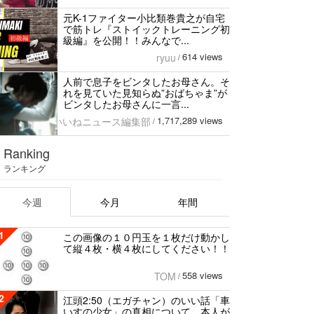
元K-1ファイター小比類巻貴之が自宅
で筋トレ『ストイックトレーニング初
級編』を公開！！みんなで...
614 views
ryuu
/
人前で息子をビンタしたお母さん。そ
れを見ていた見知らぬ”おばちゃま”が
ビンタしたお母さんに一言...
1,717,289 views
いいねニュース編集部
/
Ranking
ランキング
今週
今月
年間
1
この画像の１０円玉を１枚だけ動かし
て縦４枚・横４枚にしてください！！
558 views
TOM
/
2
江頭2:50（エガチャン）のいい話「車
いすの少女」の真相について、本人が