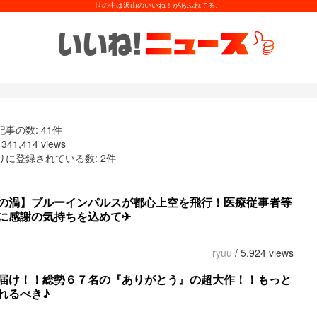
世の中は沢山のいいね！があふれてる。
事の数: 41件
41,414 views
りに登録されている数: 2件
の渦】ブルーインパルスが都心上空を飛行！医療従事者等
に感謝の気持ちを込めて✈︎
ryuu
/
5,924 views
届け！！総勢６７名の『ありがとう』の超大作！！もっと
れるべき♪