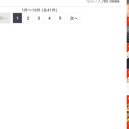
ryuu
/
7,785 views
1件〜10件 (全41件)
前へ
1
2
3
4
5
次へ