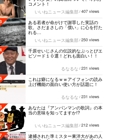
コメント！
407 views
いいねニュース編集部
/
3
ある若者が命がけで謝罪した実話の
歌。さだまさしの「償い」に心を打た
れる…
250 views
いいねニュース編集部
/
4
千原せいじさんの伝説的なぶっとびエ
ピソード１０選！どれも面白い！！
231 views
るなるな
/
5
これは癖になるｗｗアイフォンの読み
上げ機能の面白い使い方が話題に！
231 views
るなるな
/
6
あなたは『アンパンマンの歌詞』の本
当の意味を知ってますか!?
212 views
いいねニュース編集部
/
7
逮捕された準ミスター東洋大があの人