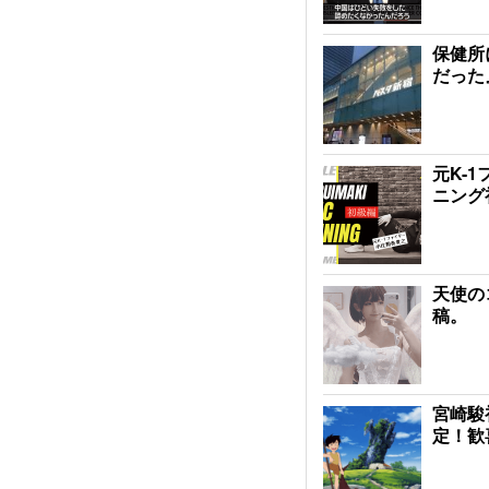
保健所
だった
元K-
ニング
天使の
稿。
宮崎駿
定！歓