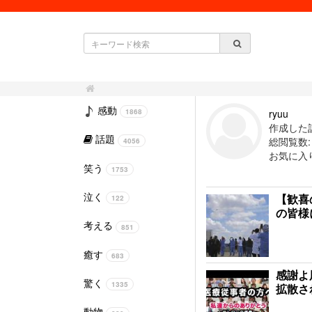
感動
ryuu
1868
作成した記
話題
総閲覧数: 3
4056
お気に入
笑う
1753
泣く
【歓喜
122
の皆様
考える
851
癒す
683
感謝よ
驚く
1335
拡散さ
動物