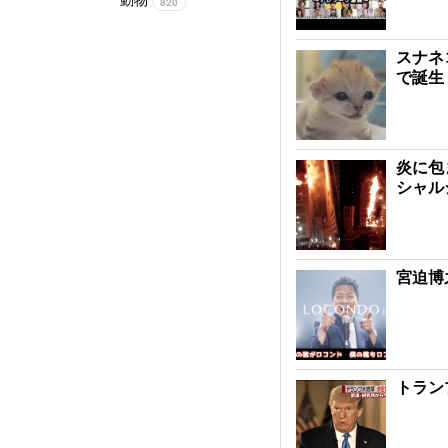
820
スナネ
で誕生
炎に包
シャル
宮迫博
トラン