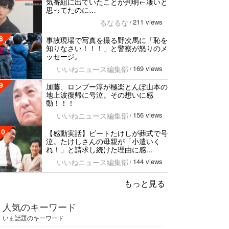
気番組に出ていたことが判明←凄いと
思ってたのに…
211 views
るなるな
/
8
事故現場で写真を撮る野次馬に「恥を
知りなさい！！！」と警察が怒りのメ
ッセージ。
169 views
いいねニュース編集部
/
9
加藤、ロンブー淳が極楽とんぼ山本の
地上波復帰に号泣。その想いに感
動！！！
156 views
いいねニュース編集部
/
10
【感動実話】ビートたけしが葬式で号
泣。たけしさんの母親が「小遣いく
れ！」と請求し続けた理由に感...
144 views
いいねニュース編集部
/
もっと見る
人気のキーワード
いま話題のキーワード