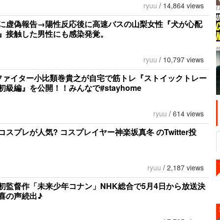
ryuu
/
14,864 views
に虚偽報告→陽性反応後に高速バスの山梨女性『犬が心配
』接触した男性にも感染発覚。
ryuu
/
10,797 views
1ファイター小比類巻貴之が自宅で筋トレ『ストイックトレー
初級編』を公開！！みんなで#stayhome
ryuu
/
614 views
コスプレが人気? コスプレイヤー神楽坂真冬 のTwitter投
ryuu
/
2,187 views
初監督作「未来少年コナン」NHK総合で5月4日から放送決
喜の声続出♪