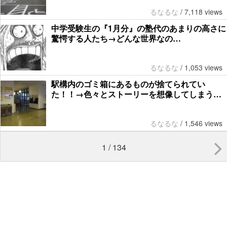
るなるな
/
7,118 views
中学受験生の『1月分』の塾代のあまりの高さに
驚愕する人たち→どんな世界なの…
るなるな
/
1,053 views
駅構内のゴミ箱にあるものが捨てられてい
た！！→色々とストーリーを想像してしまう…
るなるな
/
1,546 views
1 / 134