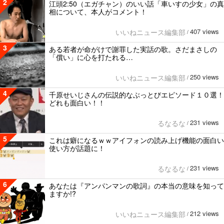
2
江頭2:50（エガチャン）のいい話「車いすの少女」の真
相について、本人がコメント！
407 views
いいねニュース編集部
/
3
ある若者が命がけで謝罪した実話の歌。さだまさしの
「償い」に心を打たれる…
250 views
いいねニュース編集部
/
4
千原せいじさんの伝説的なぶっとびエピソード１０選！
どれも面白い！！
231 views
るなるな
/
5
これは癖になるｗｗアイフォンの読み上げ機能の面白い
使い方が話題に！
231 views
るなるな
/
6
あなたは『アンパンマンの歌詞』の本当の意味を知って
ますか!?
212 views
いいねニュース編集部
/