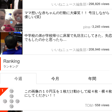
298,826 views
いいねニュース編集部
/
ママ想いな赤ちゃんの行動に大爆笑！！ 号泣しながら
優しい(笑)
3,245 views
pina
/
中学校の弟が学校帰りに床屋で丸坊主にしてきた。失恋
でもしたのかと思ったら…
208,946 views
いいねニュース編集部
/
Ranking
ランキング
今週
今月
年間
1
この画像の１０円玉を１枚だけ動かして縦４枚・横４枚
にしてください！！
558 views
TOM
/