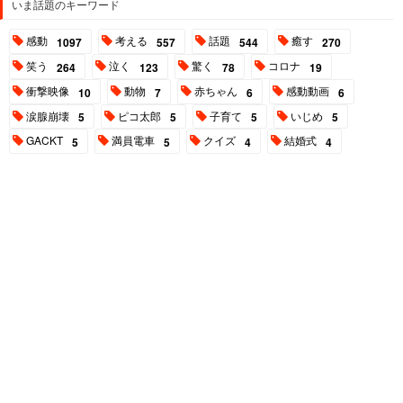
いま話題のキーワード
感動
考える
話題
癒す
1097
557
544
270
笑う
泣く
驚く
コロナ
264
123
78
19
衝撃映像
動物
赤ちゃん
感動動画
10
7
6
6
涙腺崩壊
ピコ太郎
子育て
いじめ
5
5
5
5
GACKT
満員電車
クイズ
結婚式
5
5
4
4