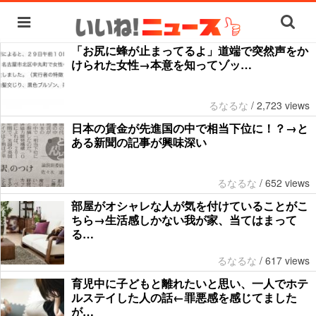
「お尻に蜂が止まってるよ」道端で突然声をか
けられた女性→本意を知ってゾッ…
るなるな
/
2,723 views
日本の賃金が先進国の中で相当下位に！？→と
ある新聞の記事が興味深い
るなるな
/
652 views
部屋がオシャレな人が気を付けていることがこ
ちら→生活感しかない我が家、当てはまって
る…
るなるな
/
617 views
育児中に子どもと離れたいと思い、一人でホテ
ルステイした人の話←罪悪感を感じてました
が…