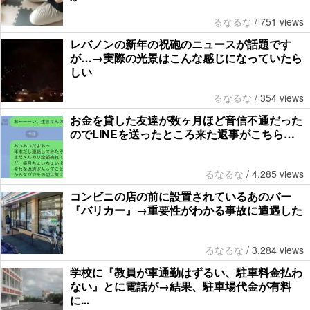
るなるな
/
751 views
レバノンの新年の祝砲のニュースが話題です
が…→実際の光景はこんな感じになっていたら
しい
るなるな
/
354 views
お金を貸した友達が数ヶ月ほど音信不通だった
のでLINEを送ったところ来た返事がこちら…
るなるな
/
4,285 views
コンビニの店の前に設置されているあのバー
『バリカー』→重要性がわかる事故に遭遇した
るなるな
/
3,284 views
学校に『教員が車通勤はずるい、駐車料金払わ
ない』とに電話が→結果、駐車場代金が有料
に...