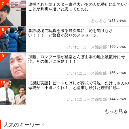
7
逮捕された準ミスター東洋大があの人気番組に出ていた
ことが判明←凄いと思ってたのに…
211 views
るなるな
/
8
事故現場で写真を撮る野次馬に「恥を知りなさ
い！！！」と警察が怒りのメッセージ。
169 views
いいねニュース編集部
/
9
加藤、ロンブー淳が極楽とんぼ山本の地上波復帰に号
泣。その想いに感動！！！
156 views
いいねニュース編集部
/
10
【感動実話】ビートたけしが葬式で号泣。たけしさんの
母親が「小遣いくれ！」と請求し続けた理由に感...
144 views
いいねニュース編集部
/
もっと見る
人気のキーワード