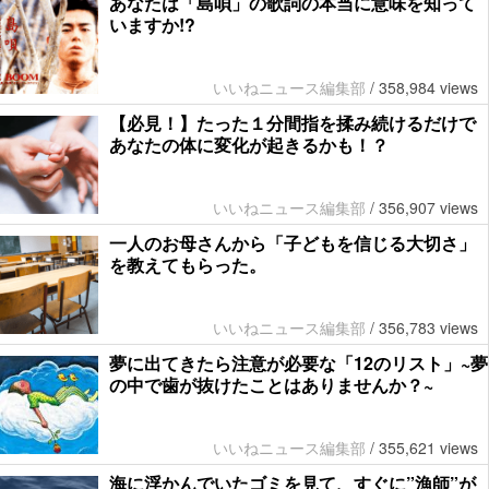
あなたは「島唄」の歌詞の本当に意味を知って
いますか!?
いいねニュース編集部
/
358,984 views
【必見！】たった１分間指を揉み続けるだけで
あなたの体に変化が起きるかも！？
いいねニュース編集部
/
356,907 views
一人のお母さんから「子どもを信じる大切さ」
を教えてもらった。
いいねニュース編集部
/
356,783 views
夢に出てきたら注意が必要な「12のリスト」~夢
の中で歯が抜けたことはありませんか？~
いいねニュース編集部
/
355,621 views
海に浮かんでいたゴミを見て、すぐに”漁師”が