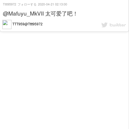
Tttt95972
フォローする
2020-04-21 02:13:00
@Mafuyu_MkVII 太可爱了吧！
TTT959@Tttt95972