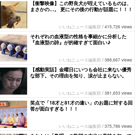
【衝撃映像】この野良犬が咥えているものは、
まさかの…。 更にその後の行動が話題に！！！
いいねニュース編集部
/
415,726 views
それぞれの血液型の性格を事細かに分析した
『血液型の詩』が的確すぎて面白い♪
いいねニュース編集部
/
388,667 views
【感動実話】金曜日にいつも会社に来ない優秀
な部下。その理由を知り、涙が止まらない。
いいねニュース編集部
/
381,653 views
笑点で「18才と81才の違い」のお題に対する回
答が面白すぎる！！！
いいねニュース編集部
/
375,786 views