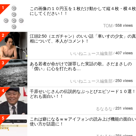
1
この画像の１０円玉を１枚だけ動かして縦４枚・横４枚
にしてください！！
558 views
TOM
/
2
江頭2:50（エガチャン）のいい話「車いすの少女」の真
相について、本人がコメント！
407 views
いいねニュース編集部
/
3
ある若者が命がけで謝罪した実話の歌。さだまさしの
「償い」に心を打たれる…
250 views
いいねニュース編集部
/
4
千原せいじさんの伝説的なぶっとびエピソード１０選！
どれも面白い！！
231 views
るなるな
/
5
これは癖になるｗｗアイフォンの読み上げ機能の面白い
使い方が話題に！
231 views
るなるな
/