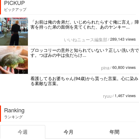
PICKUP
ピックアップ
「お前は俺の舎弟だ。いじめられたらすぐ俺に言え」障
害を持った弟の面倒を見てくれた、あのヤンキー...
289,143 views
いいねニュース編集部
/
ブロッコリーの意外と知られていない？正しい洗い方で
す。つぼみの中は虫だらけ...
60,800 views
pina
/
看護してるお婆ちゃん(94歳)から貰った言葉。心に染み
る素敵な言葉。
1,467 views
ryuu
/
Ranking
ランキング
今週
今月
年間