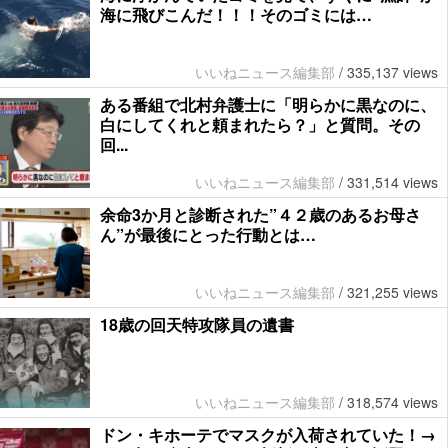
海に飛びこんだ！！！そのゴミには…
いいねニュース編集部
/
335,137 views
ある番組で北村弁護士に「明らかに黒なのに、
白にしてくれと頼まれたら？」と質問。その
回...
いいねニュース編集部
/
331,514 views
余命3か月と診断された”４２歳のあるお母さ
ん”が最後にとった行動とは…
いいねニュース編集部
/
321,255 views
18歳の回天特攻隊員の遺書
いいねニュース編集部
/
318,574 views
ドン・キホーテでマスクが入荷されていた！→