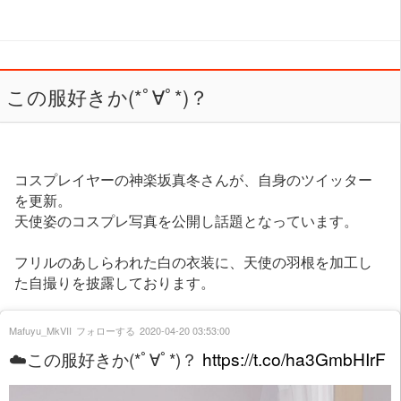
この服好きか(*ﾟ∀ﾟ*)？
コスプレイヤーの神楽坂真冬さんが、自身のツイッター
を更新。
天使姿のコスプレ写真を公開し話題となっています。
フリルのあしらわれた白の衣装に、天使の羽根を加工し
た自撮りを披露しております。
Mafuyu_MkVII
フォローする
2020-04-20 03:53:00
☁️この服好きか(*ﾟ∀ﾟ*)？
https://t.co/ha3GmbHIrF