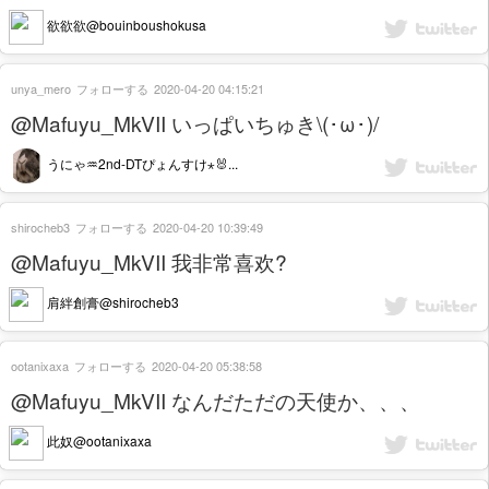
欲欲欲@bouinboushokusa
unya_mero
フォローする
2020-04-20 04:15:21
@Mafuyu_MkVII いっぱいちゅき\(･ω･)/
うにゃ♒2nd-DTぴょんすけ⋆🐰...
shirocheb3
フォローする
2020-04-20 10:39:49
@Mafuyu_MkVII 我非常喜欢?
肩絆創膏@shirocheb3
ootanixaxa
フォローする
2020-04-20 05:38:58
@Mafuyu_MkVII なんだただの天使か、、、
此奴@ootanixaxa