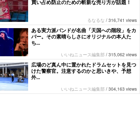
買い占め防止のための斬新な売り方が話題！
るなるな
/
316,741 views
ある実力派バンドが名曲「天国への階段」をカ
バー。その素晴らしさにオリジナルの本人た
ち...
いいねニュース編集部
/
315,062 views
広場のど真ん中に置かれたドラムセットを見つ
けた警察官。注意するのかと思いきや、予想
外...
いいねニュース編集部
/
304,163 views