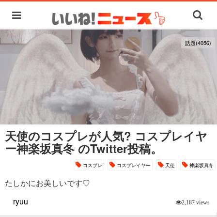
話題(4056)
天使のコスプレが人気? コスプレイヤ
ー神楽坂真冬 のTwitter投稿。
コスプレ
コスプレイヤー
天使
神楽坂真冬
たしかにお美しいです♡
ryuu
2,187 views