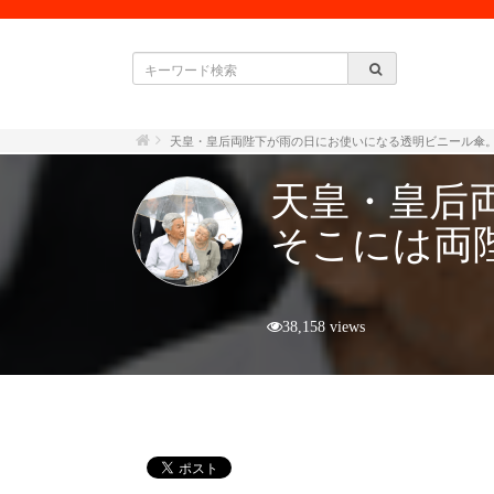
天皇・皇后両陛下が雨の日にお使いになる透明ビニール傘
天皇・皇后
そこには両
38,158 views