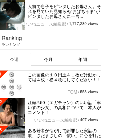
人前で息子をビンタしたお母さん。そ
れを見ていた見知らぬ”おばちゃま”が
ビンタしたお母さんに一言...
1,717,289 views
いいねニュース編集部
/
Ranking
ランキング
今週
今月
年間
1
この画像の１０円玉を１枚だけ動かし
て縦４枚・横４枚にしてください！！
558 views
TOM
/
2
江頭2:50（エガチャン）のいい話「車
いすの少女」の真相について、本人が
コメント！
407 views
いいねニュース編集部
/
3
ある若者が命がけで謝罪した実話の
歌。さだまさしの「償い」に心を打た