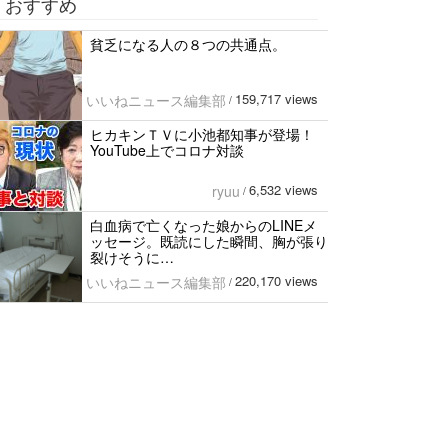
おすすめ
貧乏になる人の８つの共通点。
159,717 views
いいねニュース編集部
/
ヒカキンＴＶに小池都知事が登場！
YouTube上でコロナ対談
6,532 views
ryuu
/
白血病で亡くなった娘からのLINEメ
ッセージ。既読にした瞬間、胸が張り
裂けそうに…
220,170 views
いいねニュース編集部
/