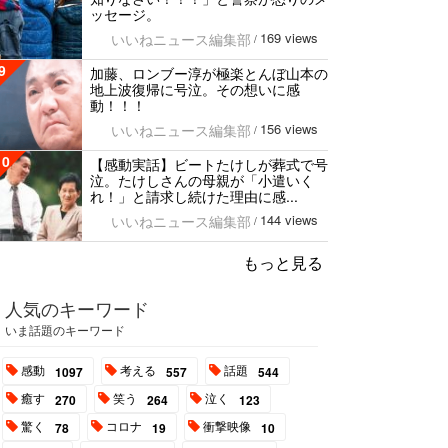
ッセージ。
169 views
いいねニュース編集部
/
9
加藤、ロンブー淳が極楽とんぼ山本の
地上波復帰に号泣。その想いに感
動！！！
156 views
いいねニュース編集部
/
10
【感動実話】ビートたけしが葬式で号
泣。たけしさんの母親が「小遣いく
れ！」と請求し続けた理由に感...
144 views
いいねニュース編集部
/
もっと見る
人気のキーワード
いま話題のキーワード
感動
考える
話題
1097
557
544
癒す
笑う
泣く
270
264
123
驚く
コロナ
衝撃映像
78
19
10