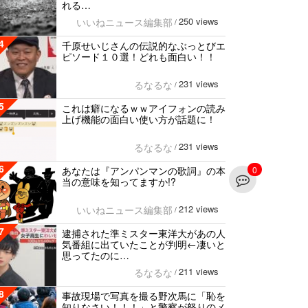
れる…
250 views
いいねニュース編集部
/
4
千原せいじさんの伝説的なぶっとびエ
ピソード１０選！どれも面白い！！
231 views
るなるな
/
5
これは癖になるｗｗアイフォンの読み
上げ機能の面白い使い方が話題に！
231 views
るなるな
/
6
0
あなたは『アンパンマンの歌詞』の本
当の意味を知ってますか!?
212 views
いいねニュース編集部
/
7
逮捕された準ミスター東洋大があの人
気番組に出ていたことが判明←凄いと
思ってたのに…
211 views
るなるな
/
8
事故現場で写真を撮る野次馬に「恥を
知りなさい！！！」と警察が怒りのメ