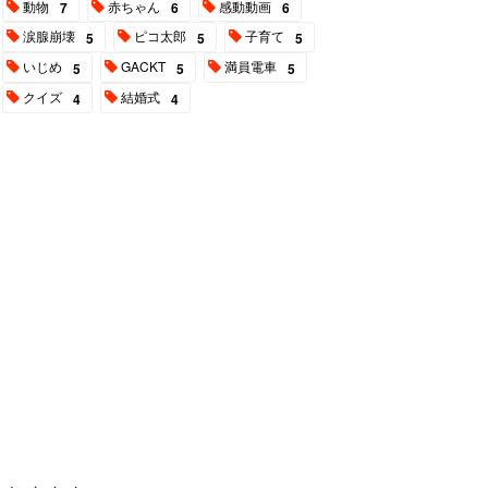
動物
赤ちゃん
感動動画
7
6
6
涙腺崩壊
ピコ太郎
子育て
5
5
5
いじめ
GACKT
満員電車
5
5
5
クイズ
結婚式
4
4