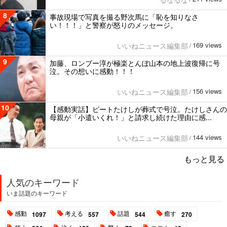
8
事故現場で写真を撮る野次馬に「恥を知りなさ
い！！！」と警察が怒りのメッセージ。
169 views
いいねニュース編集部
/
9
加藤、ロンブー淳が極楽とんぼ山本の地上波復帰に号
泣。その想いに感動！！！
156 views
いいねニュース編集部
/
10
【感動実話】ビートたけしが葬式で号泣。たけしさんの
母親が「小遣いくれ！」と請求し続けた理由に感...
144 views
いいねニュース編集部
/
もっと見る
人気のキーワード
いま話題のキーワード
感動
考える
話題
癒す
1097
557
544
270