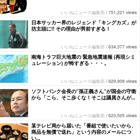
いいねニュース編集部
/
751,221 views
日本サッカー界のレジェンド「キングカズ」が
坊主頭に!! その理由が男前すぎる！
いいねニュース編集部
/
634,377 views
南海トラフ巨大地震の 緊急地震速報 (再現シミ
ュレーション) が怖すぎる・・・。
いいねニュース編集部
/
629,908 views
ソフトバンク会長の”孫正義さん”が国会の守衛
から「こら、そこ歩くな！そこは議員さんが...
いいねニュース編集部
/
623,505 views
某テレビ局から届いた「番組で使いたいから、
商品を無償で送れ」という内容のメールにつ
い...