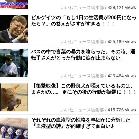
いいねニュース編集部
/
439,121 views
ビルゲイツの「もし1日の生活費が200円になっ
たら？」の答えがさすがすぎる！！！
いいねニュース編集部
/
425,169 views
バスの中で言葉の暴力を喰らった。その時、運
転手さんがとった行動に涙が止まらない。
いいねニュース編集部
/
423,464 views
【衝撃映像】この野良犬が咥えているものは、
まさかの…。 更にその後の行動が話題に！！！
いいねニュース編集部
/
415,726 views
それぞれの血液型の性格を事細かに分析した
『血液型の詩』が的確すぎて面白い♪