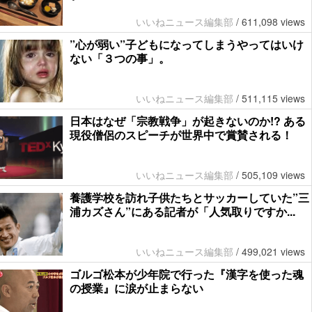
いいねニュース編集部
/
611,098 views
”心が弱い”子どもになってしまうやってはいけ
ない「３つの事」。
いいねニュース編集部
/
511,115 views
日本はなぜ「宗教戦争」が起きないのか!? ある
現役僧侶のスピーチが世界中で賞賛される！
いいねニュース編集部
/
505,109 views
養護学校を訪れ子供たちとサッカーしていた”三
浦カズさん”にある記者が「人気取りですか...
いいねニュース編集部
/
499,021 views
ゴルゴ松本が少年院で行った『漢字を使った魂
の授業』に涙が止まらない