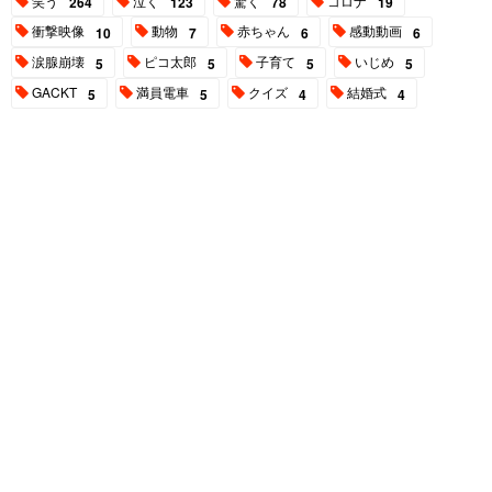
笑う
泣く
驚く
コロナ
264
123
78
19
衝撃映像
動物
赤ちゃん
感動動画
10
7
6
6
涙腺崩壊
ピコ太郎
子育て
いじめ
5
5
5
5
GACKT
満員電車
クイズ
結婚式
5
5
4
4