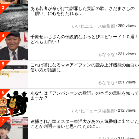
3
ある若者が命がけで謝罪した実話の歌。さだまさしの
「償い」に心を打たれる…
250 views
いいねニュース編集部
/
4
千原せいじさんの伝説的なぶっとびエピソード１０選！
どれも面白い！！
231 views
るなるな
/
5
これは癖になるｗｗアイフォンの読み上げ機能の面白い
使い方が話題に！
231 views
るなるな
/
6
あなたは『アンパンマンの歌詞』の本当の意味を知って
ますか!?
212 views
いいねニュース編集部
/
7
逮捕された準ミスター東洋大があの人気番組に出ていた
ことが判明←凄いと思ってたのに…
211 views
るなるな
/