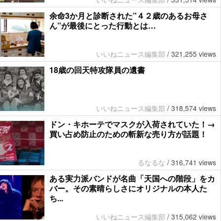
余命3か月と診断された”４２歳のあるお母さ
ん”が最後にとった行動とは…
いいねニュース編集部
/
321,255 views
18歳の回天特攻隊員の遺書
いいねニュース編集部
/
318,574 views
ドン・キホーテでマスクが入荷されていた！→
買い占め防止のための斬新な売り方が話題！
るなるな
/
316,741 views
ある実力派バンドが名曲「天国への階段」をカ
バー。その素晴らしさにオリジナルの本人た
ち...
いいねニュース編集部
/
315,062 views