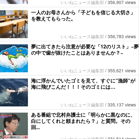
いいねニュース編集部
/
356,907 views
一人のお母さんから「子どもを信じる大切さ」
を教えてもらった。
いいねニュース編集部
/
356,783 views
夢に出てきたら注意が必要な「12のリスト」~夢
の中で歯が抜けたことはありませんか？~
いいねニュース編集部
/
355,621 views
海に浮かんでいたゴミを見て、すぐに”漁師”が
海に飛びこんだ！！！そのゴミには…
いいねニュース編集部
/
335,137 views
ある番組で北村弁護士に「明らかに黒なのに、
白にしてくれと頼まれたら？」と質問。その
回...
いいねニュース編集部
/
331,514 views