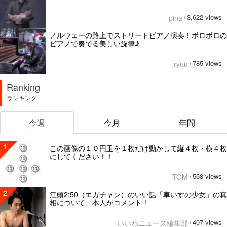
3,622 views
pina
/
ノルウェーの路上でストリートビアノ演奏！ボロボロの
ビアノで奏でる美しい旋律♪
785 views
ryuu
/
Ranking
ランキング
今週
今月
年間
1
この画像の１０円玉を１枚だけ動かして縦４枚・横４枚
にしてください！！
558 views
TOM
/
2
江頭2:50（エガチャン）のいい話「車いすの少女」の真
相について、本人がコメント！
407 views
いいねニュース編集部
/