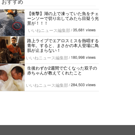
おすすめ
【衝撃】湖の上で凍っていた魚をチェ
ーンソーで切り出してみたら目疑う光
景が！！！
35,681 views
いいねニュース編集部
/
路上ライブでエアロスミスを熱唱する
青年。すると、まさかの本人登場に鳥
肌が止まらない！
180,998 views
いいねニュース編集部
/
生後わずか2週間で亡くなった双子の
赤ちゃんが教えてくれたこと
284,503 views
いいねニュース編集部
/