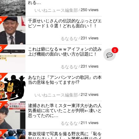
れる…
250 views
いいねニュース編集部
/
4
千原せいじさんの伝説的なぶっとびエ
ピソード１０選！どれも面白い！！
231 views
るなるな
/
5
これは癖になるｗｗアイフォンの読み
0
上げ機能の面白い使い方が話題に！
231 views
るなるな
/
6
あなたは『アンパンマンの歌詞』の本
当の意味を知ってますか!?
212 views
いいねニュース編集部
/
7
逮捕された準ミスター東洋大があの人
気番組に出ていたことが判明←凄いと
思ってたのに…
211 views
るなるな
/
8
事故現場で写真を撮る野次馬に「恥を
知りなさい！！！」と警察が怒りのメ