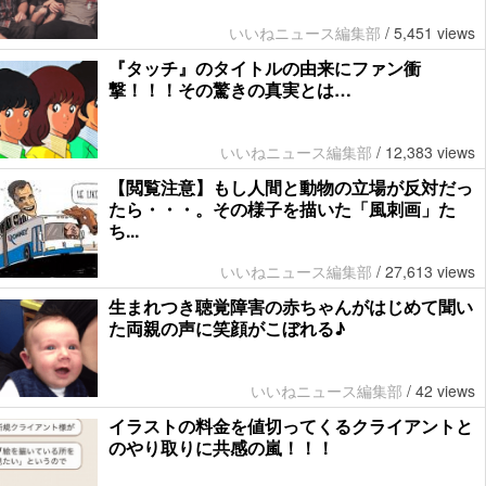
いいねニュース編集部
/
5,451 views
『タッチ』のタイトルの由来にファン衝
撃！！！その驚きの真実とは…
いいねニュース編集部
/
12,383 views
【閲覧注意】もし人間と動物の立場が反対だっ
たら・・・。その様子を描いた「風刺画」た
ち...
いいねニュース編集部
/
27,613 views
生まれつき聴覚障害の赤ちゃんがはじめて聞い
た両親の声に笑顔がこぼれる♪
いいねニュース編集部
/
42 views
イラストの料金を値切ってくるクライアントと
のやり取りに共感の嵐！！！