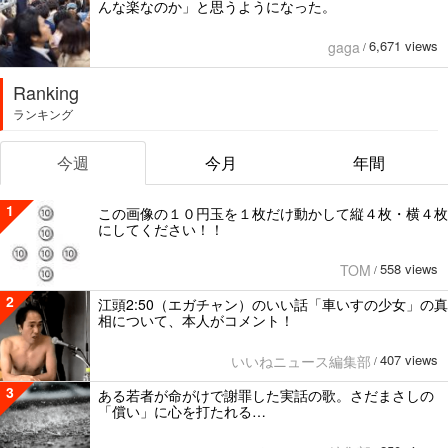
んな楽なのか」と思うようになった。
6,671 views
gaga
/
Ranking
ランキング
今週
今月
年間
1
この画像の１０円玉を１枚だけ動かして縦４枚・横４枚
にしてください！！
558 views
TOM
/
2
江頭2:50（エガチャン）のいい話「車いすの少女」の真
相について、本人がコメント！
407 views
いいねニュース編集部
/
3
ある若者が命がけで謝罪した実話の歌。さだまさしの
「償い」に心を打たれる…