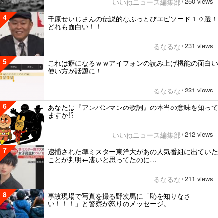
250 views
いいねニュース編集部
/
4
千原せいじさんの伝説的なぶっとびエピソード１０選！
どれも面白い！！
231 views
るなるな
/
5
これは癖になるｗｗアイフォンの読み上げ機能の面白い
使い方が話題に！
231 views
るなるな
/
6
あなたは『アンパンマンの歌詞』の本当の意味を知って
ますか!?
212 views
いいねニュース編集部
/
7
逮捕された準ミスター東洋大があの人気番組に出ていた
ことが判明←凄いと思ってたのに…
211 views
るなるな
/
8
事故現場で写真を撮る野次馬に「恥を知りなさ
い！！！」と警察が怒りのメッセージ。