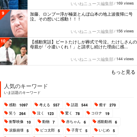
169 views
いいねニュース編集部
/
9
加藤、ロンブー淳が極楽とんぼ山本の地上波復帰に号
泣。その想いに感動！！！
156 views
いいねニュース編集部
/
10
【感動実話】ビートたけしが葬式で号泣。たけしさんの
母親が「小遣いくれ！」と請求し続けた理由に感...
144 views
いいねニュース編集部
/
もっと見る
人気のキーワード
いま話題のキーワード
感動
考える
話題
癒す
1097
557
544
270
笑う
泣く
驚く
コロナ
264
123
78
19
衝撃映像
動物
赤ちゃん
感動動画
10
7
6
6
涙腺崩壊
ピコ太郎
子育て
いじめ
5
5
5
5