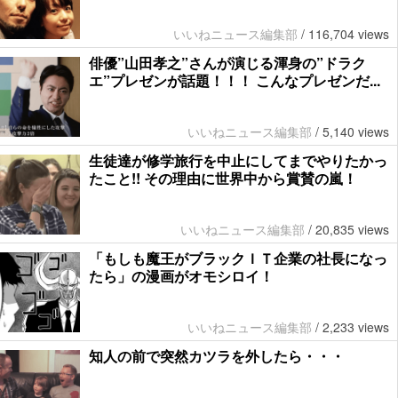
いいねニュース編集部
/
116,704 views
俳優”山田孝之”さんが演じる渾身の”ドラク
エ”プレゼンが話題！！！ こんなプレゼンだ...
いいねニュース編集部
/
5,140 views
生徒達が修学旅行を中止にしてまでやりたかっ
たこと!! その理由に世界中から賞賛の嵐！
いいねニュース編集部
/
20,835 views
「もしも魔王がブラックＩＴ企業の社長になっ
たら」の漫画がオモシロイ！
いいねニュース編集部
/
2,233 views
知人の前で突然カツラを外したら・・・