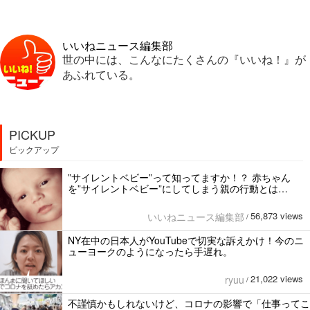
いいねニュース編集部
世の中には、こんなにたくさんの『いいね！』が
あふれている。
PICKUP
ピックアップ
”サイレントベビー”って知ってますか！？ 赤ちゃん
を”サイレントベビー”にしてしまう親の行動とは…
56,873 views
いいねニュース編集部
/
NY在中の日本人がYouTubeで切実な訴えかけ！今のニ
ューヨークのようになったら手遅れ。
21,022 views
ryuu
/
不謹慎かもしれないけど、コロナの影響で「仕事ってこ