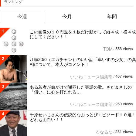
ランキング
今週
今月
年間
1
この画像の１０円玉を１枚だけ動かして縦４枚・横４枚
にしてください！！
558 views
TOM
/
2
江頭2:50（エガチャン）のいい話「車いすの少女」の真
相について、本人がコメント！
407 views
いいねニュース編集部
/
3
ある若者が命がけで謝罪した実話の歌。さだまさしの
「償い」に心を打たれる…
250 views
いいねニュース編集部
/
4
千原せいじさんの伝説的なぶっとびエピソード１０選！
どれも面白い！！
231 views
るなるな
/