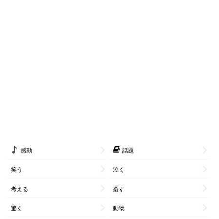
感動
話題
笑う
泣く
考える
癒す
驚く
動物