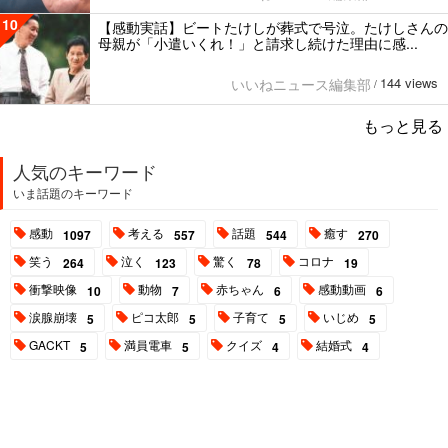
10
【感動実話】ビートたけしが葬式で号泣。たけしさんの
母親が「小遣いくれ！」と請求し続けた理由に感...
144 views
いいねニュース編集部
/
もっと見る
人気のキーワード
いま話題のキーワード
感動
考える
話題
癒す
1097
557
544
270
笑う
泣く
驚く
コロナ
264
123
78
19
衝撃映像
動物
赤ちゃん
感動動画
10
7
6
6
涙腺崩壊
ピコ太郎
子育て
いじめ
5
5
5
5
GACKT
満員電車
クイズ
結婚式
5
5
4
4