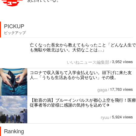
PICKUP
ピックアップ
亡くなった長女から教えてもらったこと「どんな人生で
も無駄や敗北はない。大切なことは…」
3,952 views
いいねニュース編集部
/
コロナで収入落ちて入学金払えない。頭下げに来た友
人...「うちも生活あるから貸せない」その後。
17,763 views
gaga
/
【歓喜の渦】ブルーインパルスが都心上空を飛行！医療
従事者等の皆様に感謝の気持ちを込めて✈︎
5,924 views
ryuu
/
Ranking