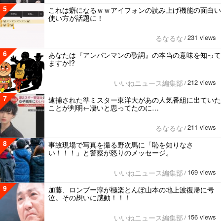
5
これは癖になるｗｗアイフォンの読み上げ機能の面白い
使い方が話題に！
231 views
るなるな
/
6
あなたは『アンパンマンの歌詞』の本当の意味を知って
ますか!?
212 views
いいねニュース編集部
/
7
逮捕された準ミスター東洋大があの人気番組に出ていた
ことが判明←凄いと思ってたのに…
211 views
るなるな
/
8
事故現場で写真を撮る野次馬に「恥を知りなさ
い！！！」と警察が怒りのメッセージ。
169 views
いいねニュース編集部
/
9
加藤、ロンブー淳が極楽とんぼ山本の地上波復帰に号
泣。その想いに感動！！！
156 views
いいねニュース編集部
/