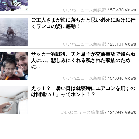
いいねニュース編集部
/
57,436 views
ご主人さまが海に落ちたと思い必死に助けに行
くワンコの姿に感動！
いいねニュース編集部
/
27,101 views
サッカー観戦後、夫と息子が交通事故で帰らぬ
人に…。悲しみにくれる残された家族のため
に...
いいねニュース編集部
/
31,840 views
えっ！？「暑い日は就寝時にエアコンを消すの
は間違い！」ってホント！？
いいねニュース編集部
/
121,949 views