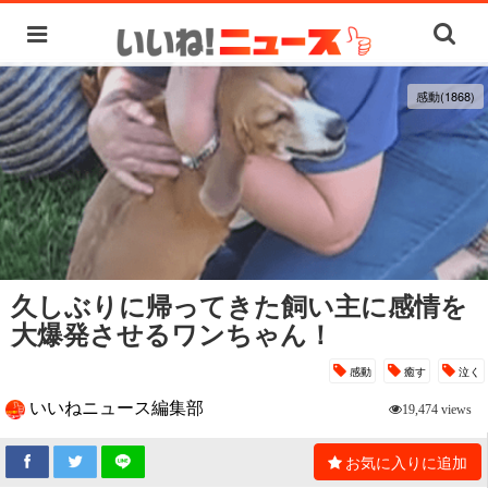
感動(1868)
久しぶりに帰ってきた飼い主に感情を
大爆発させるワンちゃん！
感動
癒す
泣く
いいねニュース編集部
19,474 views
お気に入りに追加