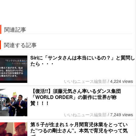
関連記事
関連する記事
Siriに「サンタさんは本当にいるの？」と質問し
たら・・・
いいねニュース編集部
/
4,224 views
【復活!!】須藤元気さん率いるダンス集団
「WORLD ORDER」の新作に世界が称
賛！！！
いいねニュース編集部
/
7,249 views
第５子が生まれ１ヶ月間育児休業をとってい
た”つるの剛士さん”。本気で育児をやって気