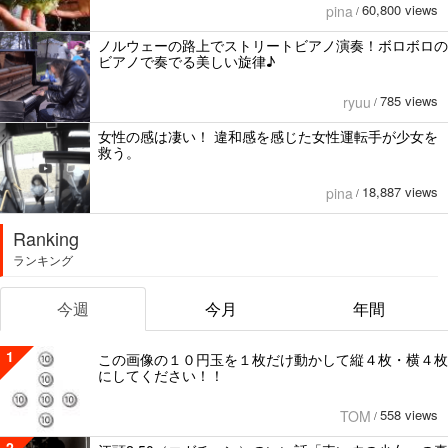
60,800 views
pina
/
ノルウェーの路上でストリートビアノ演奏！ボロボロの
ビアノで奏でる美しい旋律♪
785 views
ryuu
/
女性の感は凄い！ 違和感を感じた女性運転手が少女を
救う。
18,887 views
pina
/
Ranking
ランキング
今週
今月
年間
1
この画像の１０円玉を１枚だけ動かして縦４枚・横４枚
にしてください！！
558 views
TOM
/
2