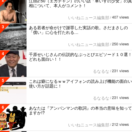
江頭2:50（エガチャン）のいい話「車いすの少女」の真
相について、本人がコメント！
407 views
いいねニュース編集部
/
3
ある若者が命がけで謝罪した実話の歌。さだまさしの
「償い」に心を打たれる…
250 views
いいねニュース編集部
/
4
千原せいじさんの伝説的なぶっとびエピソード１０選！
どれも面白い！！
231 views
るなるな
/
5
これは癖になるｗｗアイフォンの読み上げ機能の面白い
使い方が話題に！
231 views
るなるな
/
6
あなたは『アンパンマンの歌詞』の本当の意味を知って
ますか!?
212 views
いいねニュース編集部
/