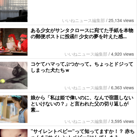
いいねニュース編集部
/
25,134 views
ある少女がサンタクロースに宛てた手紙を本物
の郵便ポストに投函!! 少女の夢を叶えた感...
いいねニュース編集部
/
4,920 views
コケてハマってぶつかって。ちょっとドジって
しまった犬たちｗ
いいねニュース編集部
/
6,363 views
娘から「私は姫で偉いのに、なんで宿題しない
といけないの？」と言われた父の切り返しが
素...
いいねニュース編集部
/
3,595 views
”サイレントベビー”って知ってますか！？ 赤ち