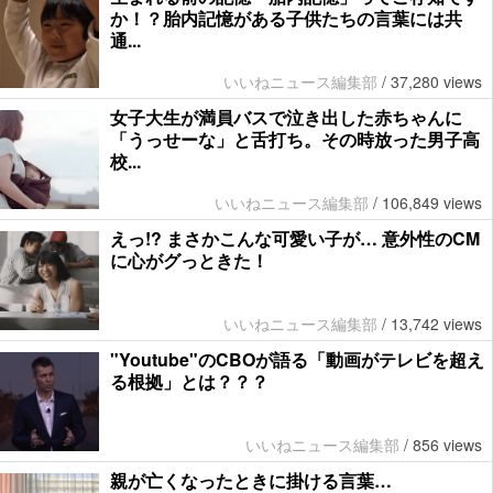
か！？胎内記憶がある子供たちの言葉には共
通...
いいねニュース編集部
/
37,280 views
女子大生が満員バスで泣き出した赤ちゃんに
「うっせーな」と舌打ち。その時放った男子高
校...
いいねニュース編集部
/
106,849 views
えっ!? まさかこんな可愛い子が… 意外性のCM
に心がグっときた！
いいねニュース編集部
/
13,742 views
"Youtube"のCBOが語る「動画がテレビを超え
る根拠」とは？？？
いいねニュース編集部
/
856 views
親が亡くなったときに掛ける言葉…