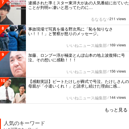
7
逮捕された準ミスター東洋大があの人気番組に出ていた
ことが判明←凄いと思ってたのに…
211 views
るなるな
/
8
事故現場で写真を撮る野次馬に「恥を知りなさ
い！！！」と警察が怒りのメッセージ。
169 views
いいねニュース編集部
/
9
加藤、ロンブー淳が極楽とんぼ山本の地上波復帰に号
泣。その想いに感動！！！
156 views
いいねニュース編集部
/
10
【感動実話】ビートたけしが葬式で号泣。たけしさんの
母親が「小遣いくれ！」と請求し続けた理由に感...
144 views
いいねニュース編集部
/
もっと見る
人気のキーワード
いま話題のキーワード