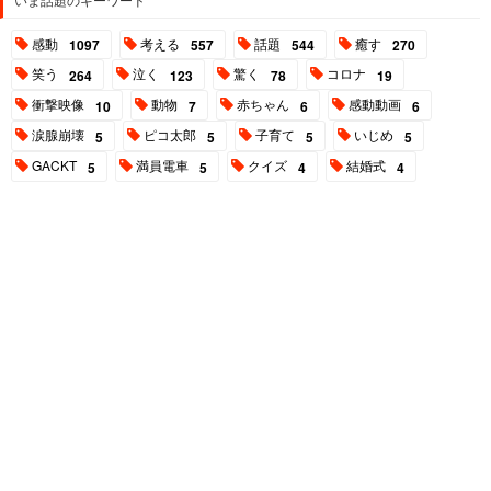
感動
考える
話題
癒す
1097
557
544
270
笑う
泣く
驚く
コロナ
264
123
78
19
衝撃映像
動物
赤ちゃん
感動動画
10
7
6
6
涙腺崩壊
ピコ太郎
子育て
いじめ
5
5
5
5
GACKT
満員電車
クイズ
結婚式
5
5
4
4