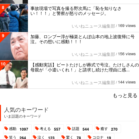
8
事故現場で写真を撮る野次馬に「恥を知りなさ
い！！！」と警察が怒りのメッセージ。
169 views
いいねニュース編集部
/
9
加藤、ロンブー淳が極楽とんぼ山本の地上波復帰に号
泣。その想いに感動！！！
156 views
いいねニュース編集部
/
10
【感動実話】ビートたけしが葬式で号泣。たけしさんの
母親が「小遣いくれ！」と請求し続けた理由に感...
144 views
いいねニュース編集部
/
もっと見る
人気のキーワード
いま話題のキーワード
感動
考える
話題
癒す
1097
557
544
270
笑う
泣く
驚く
コロナ
264
123
78
19