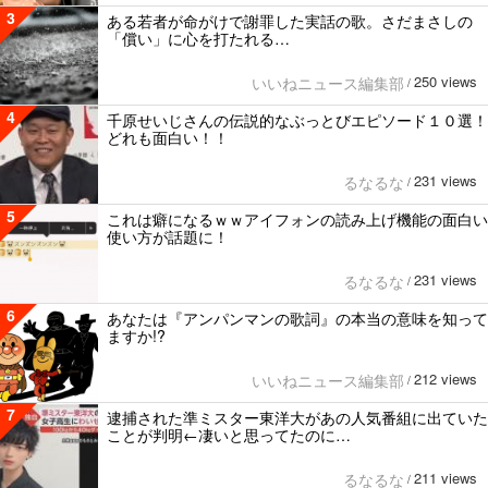
3
ある若者が命がけで謝罪した実話の歌。さだまさしの
「償い」に心を打たれる…
250 views
いいねニュース編集部
/
4
千原せいじさんの伝説的なぶっとびエピソード１０選！
どれも面白い！！
231 views
るなるな
/
5
これは癖になるｗｗアイフォンの読み上げ機能の面白い
使い方が話題に！
231 views
るなるな
/
6
あなたは『アンパンマンの歌詞』の本当の意味を知って
ますか!?
212 views
いいねニュース編集部
/
7
逮捕された準ミスター東洋大があの人気番組に出ていた
ことが判明←凄いと思ってたのに…
211 views
るなるな
/