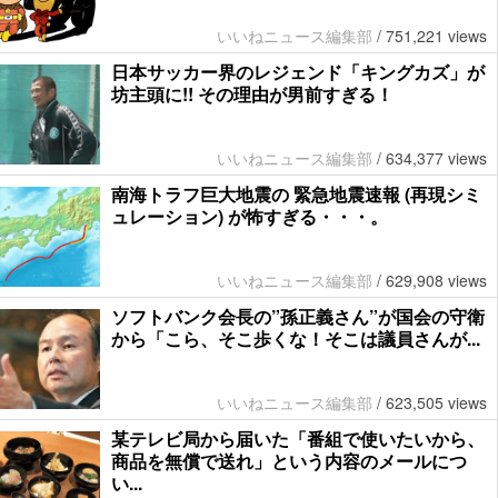
いいねニュース編集部
/
751,221 views
日本サッカー界のレジェンド「キングカズ」が
坊主頭に!! その理由が男前すぎる！
いいねニュース編集部
/
634,377 views
南海トラフ巨大地震の 緊急地震速報 (再現シミ
ュレーション) が怖すぎる・・・。
いいねニュース編集部
/
629,908 views
ソフトバンク会長の”孫正義さん”が国会の守衛
から「こら、そこ歩くな！そこは議員さんが...
いいねニュース編集部
/
623,505 views
某テレビ局から届いた「番組で使いたいから、
商品を無償で送れ」という内容のメールにつ
い...