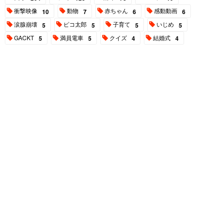
衝撃映像
動物
赤ちゃん
感動動画
10
7
6
6
涙腺崩壊
ピコ太郎
子育て
いじめ
5
5
5
5
GACKT
満員電車
クイズ
結婚式
5
5
4
4