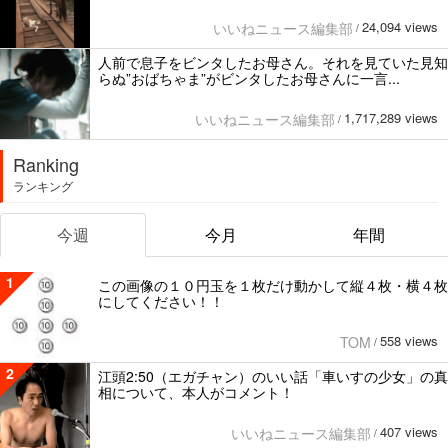
24,094 views
いいねニュース編集部
/
人前で息子をビンタしたお母さん。それを見ていた見知
らぬ”おばちゃま”がビンタしたお母さんに一言...
1,717,289 views
いいねニュース編集部
/
Ranking
ランキング
今週
今月
年間
1
この画像の１０円玉を１枚だけ動かして縦４枚・横４枚
にしてください！！
558 views
TOM
/
2
江頭2:50（エガチャン）のいい話「車いすの少女」の真
相について、本人がコメント！
407 views
いいねニュース編集部
/