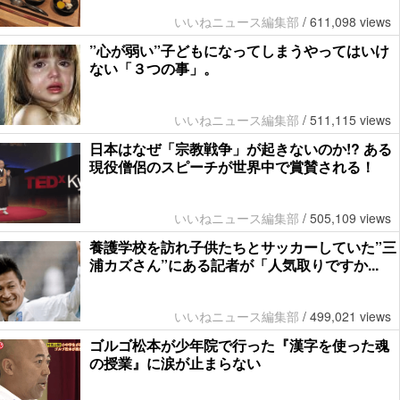
いいねニュース編集部
/
611,098 views
”心が弱い”子どもになってしまうやってはいけ
ない「３つの事」。
いいねニュース編集部
/
511,115 views
日本はなぜ「宗教戦争」が起きないのか!? ある
現役僧侶のスピーチが世界中で賞賛される！
いいねニュース編集部
/
505,109 views
養護学校を訪れ子供たちとサッカーしていた”三
浦カズさん”にある記者が「人気取りですか...
いいねニュース編集部
/
499,021 views
ゴルゴ松本が少年院で行った『漢字を使った魂
の授業』に涙が止まらない