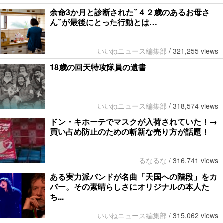
余命3か月と診断された”４２歳のあるお母さ
ん”が最後にとった行動とは…
いいねニュース編集部
/
321,255 views
18歳の回天特攻隊員の遺書
いいねニュース編集部
/
318,574 views
ドン・キホーテでマスクが入荷されていた！→
買い占め防止のための斬新な売り方が話題！
るなるな
/
316,741 views
ある実力派バンドが名曲「天国への階段」をカ
バー。その素晴らしさにオリジナルの本人た
ち...
いいねニュース編集部
/
315,062 views