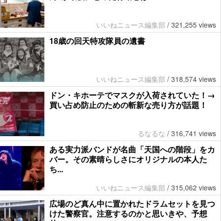
いいねニュース編集部
/
321,255 views
18歳の回天特攻隊員の遺書
いいねニュース編集部
/
318,574 views
ドン・キホーテでマスクが入荷されていた！→
買い占め防止のための斬新な売り方が話題！
るなるな
/
316,741 views
ある実力派バンドが名曲「天国への階段」をカ
バー。その素晴らしさにオリジナルの本人た
ち...
いいねニュース編集部
/
315,062 views
広場のど真ん中に置かれたドラムセットを見つ
けた警察官。注意するのかと思いきや、予想