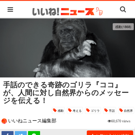
感動(1868)
手話のできる奇跡のゴリラ『ココ』
が、人間に対し自然界からのメッセー
ジを伝える！
感動
考える
ゴリラ
手話
自然界
いいねニュース編集部
60,670 views