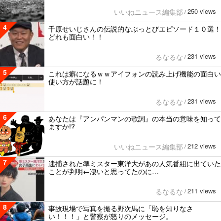
250 views
いいねニュース編集部
/
4
千原せいじさんの伝説的なぶっとびエピソード１０選！
どれも面白い！！
231 views
るなるな
/
5
これは癖になるｗｗアイフォンの読み上げ機能の面白い
使い方が話題に！
231 views
るなるな
/
6
あなたは『アンパンマンの歌詞』の本当の意味を知って
ますか!?
212 views
いいねニュース編集部
/
7
逮捕された準ミスター東洋大があの人気番組に出ていた
ことが判明←凄いと思ってたのに…
211 views
るなるな
/
8
事故現場で写真を撮る野次馬に「恥を知りなさ
い！！！」と警察が怒りのメッセージ。