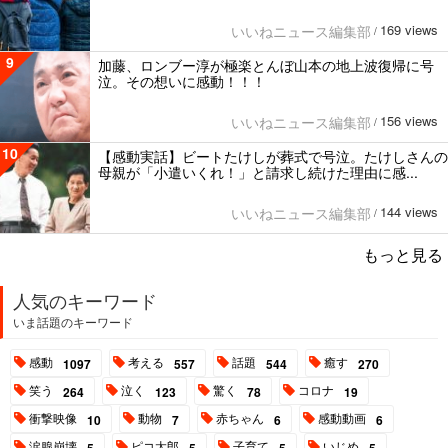
169 views
いいねニュース編集部
/
9
加藤、ロンブー淳が極楽とんぼ山本の地上波復帰に号
泣。その想いに感動！！！
156 views
いいねニュース編集部
/
10
【感動実話】ビートたけしが葬式で号泣。たけしさんの
母親が「小遣いくれ！」と請求し続けた理由に感...
144 views
いいねニュース編集部
/
もっと見る
人気のキーワード
いま話題のキーワード
感動
考える
話題
癒す
1097
557
544
270
笑う
泣く
驚く
コロナ
264
123
78
19
衝撃映像
動物
赤ちゃん
感動動画
10
7
6
6
涙腺崩壊
ピコ太郎
子育て
いじめ
5
5
5
5