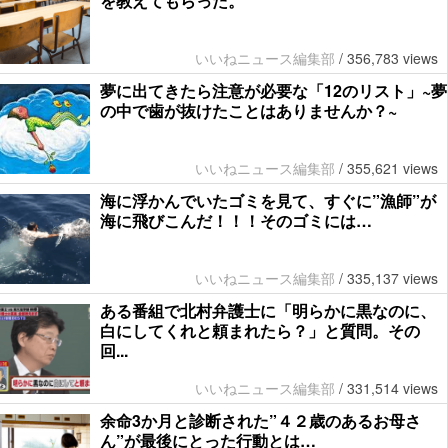
を教えてもらった。
いいねニュース編集部
/
356,783 views
夢に出てきたら注意が必要な「12のリスト」~夢
の中で歯が抜けたことはありませんか？~
いいねニュース編集部
/
355,621 views
海に浮かんでいたゴミを見て、すぐに”漁師”が
海に飛びこんだ！！！そのゴミには…
いいねニュース編集部
/
335,137 views
ある番組で北村弁護士に「明らかに黒なのに、
白にしてくれと頼まれたら？」と質問。その
回...
いいねニュース編集部
/
331,514 views
余命3か月と診断された”４２歳のあるお母さ
ん”が最後にとった行動とは…