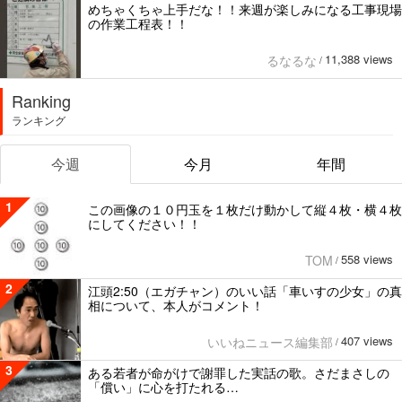
めちゃくちゃ上手だな！！来週が楽しみになる工事現場
の作業工程表！！
11,388 views
るなるな
/
Ranking
ランキング
今週
今月
年間
1
この画像の１０円玉を１枚だけ動かして縦４枚・横４枚
にしてください！！
558 views
TOM
/
2
江頭2:50（エガチャン）のいい話「車いすの少女」の真
相について、本人がコメント！
407 views
いいねニュース編集部
/
3
ある若者が命がけで謝罪した実話の歌。さだまさしの
「償い」に心を打たれる…