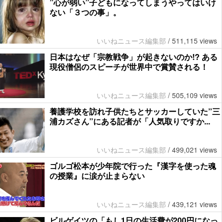
”心が弱い”子どもになってしまうやってはいけ
ない「３つの事」。
いいねニュース編集部
/
511,115 views
日本はなぜ「宗教戦争」が起きないのか!? ある
現役僧侶のスピーチが世界中で賞賛される！
いいねニュース編集部
/
505,109 views
養護学校を訪れ子供たちとサッカーしていた”三
浦カズさん”にある記者が「人気取りですか...
いいねニュース編集部
/
499,021 views
ゴルゴ松本が少年院で行った『漢字を使った魂
の授業』に涙が止まらない
いいねニュース編集部
/
439,121 views
ビルゲイツの「もし1日の生活費が200円になっ