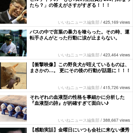
たら？」の答えがさすがすぎる！！！
いいねニュース編集部
/
425,169 views
バスの中で言葉の暴力を喰らった。その時、運
転手さんがとった行動に涙が止まらない。
いいねニュース編集部
/
423,464 views
【衝撃映像】この野良犬が咥えているものは、
まさかの…。 更にその後の行動が話題に！！！
いいねニュース編集部
/
415,726 views
それぞれの血液型の性格を事細かに分析した
『血液型の詩』が的確すぎて面白い♪
いいねニュース編集部
/
388,667 views
【感動実話】金曜日にいつも会社に来ない優秀