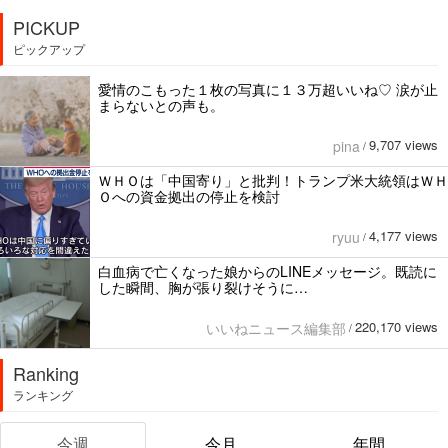
PICKUP
ピックアップ
愛情のこもった１枚の写真に１３万超いいね♡ 涙が止
まらないとの声も。
9,707 views
pina
/
ＷＨＯは「中国寄り」と批判！トランプ米大統領はＷＨ
Ｏへの資金拠出の停止を検討
4,177 views
ryuu
/
白血病で亡くなった娘からのLINEメッセージ。既読に
した瞬間、胸が張り裂けそうに…
220,170 views
いいねニュース編集部
/
Ranking
ランキング
今週
今月
年間