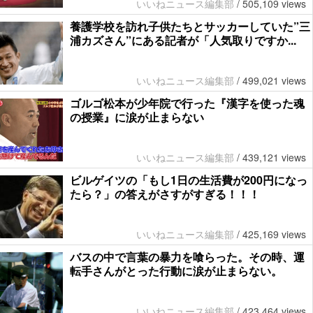
いいねニュース編集部
/
505,109 views
養護学校を訪れ子供たちとサッカーしていた”三
浦カズさん”にある記者が「人気取りですか...
いいねニュース編集部
/
499,021 views
ゴルゴ松本が少年院で行った『漢字を使った魂
の授業』に涙が止まらない
いいねニュース編集部
/
439,121 views
ビルゲイツの「もし1日の生活費が200円になっ
たら？」の答えがさすがすぎる！！！
いいねニュース編集部
/
425,169 views
バスの中で言葉の暴力を喰らった。その時、運
転手さんがとった行動に涙が止まらない。
いいねニュース編集部
/
423,464 views