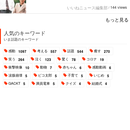
144 views
いいねニュース編集部
/
もっと見る
人気のキーワード
いま話題のキーワード
感動
考える
話題
癒す
1097
557
544
270
笑う
泣く
驚く
コロナ
264
123
78
19
衝撃映像
動物
赤ちゃん
感動動画
10
7
6
6
涙腺崩壊
ピコ太郎
子育て
いじめ
5
5
5
5
GACKT
満員電車
クイズ
結婚式
5
5
4
4