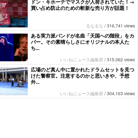
ドン・キホーテでマスクが入荷されていた！→
買い占め防止のための斬新な売り方が話題！
るなるな
/
316,741 views
ある実力派バンドが名曲「天国への階段」をカ
バー。その素晴らしさにオリジナルの本人た
ち...
いいねニュース編集部
/
315,062 views
広場のど真ん中に置かれたドラムセットを見つ
けた警察官。注意するのかと思いきや、予想
外...
いいねニュース編集部
/
304,163 views