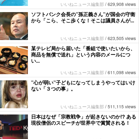
いいねニュース編集部
/
629,908 views
ソフトバンク会長の”孫正義さん”が国会の守衛
から「こら、そこ歩くな！そこは議員さんが...
いいねニュース編集部
/
623,505 views
某テレビ局から届いた「番組で使いたいから、
商品を無償で送れ」という内容のメールにつ
い...
いいねニュース編集部
/
611,098 views
”心が弱い”子どもになってしまうやってはいけ
ない「３つの事」。
いいねニュース編集部
/
511,115 views
日本はなぜ「宗教戦争」が起きないのか!? ある
現役僧侶のスピーチが世界中で賞賛される！