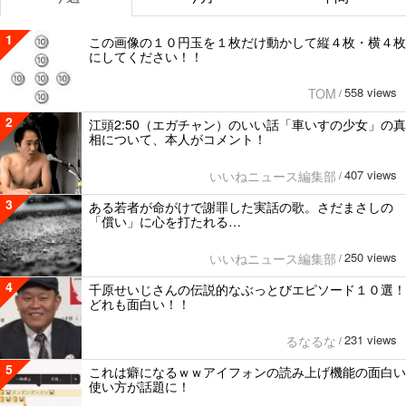
1
この画像の１０円玉を１枚だけ動かして縦４枚・横４枚
にしてください！！
558 views
TOM
/
2
江頭2:50（エガチャン）のいい話「車いすの少女」の真
相について、本人がコメント！
407 views
いいねニュース編集部
/
3
ある若者が命がけで謝罪した実話の歌。さだまさしの
「償い」に心を打たれる…
250 views
いいねニュース編集部
/
4
千原せいじさんの伝説的なぶっとびエピソード１０選！
どれも面白い！！
231 views
るなるな
/
5
これは癖になるｗｗアイフォンの読み上げ機能の面白い
使い方が話題に！