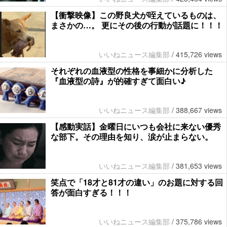
【衝撃映像】この野良犬が咥えているものは、
まさかの…。 更にその後の行動が話題に！！！
いいねニュース編集部
/
415,726 views
それぞれの血液型の性格を事細かに分析した
『血液型の詩』が的確すぎて面白い♪
いいねニュース編集部
/
388,667 views
【感動実話】金曜日にいつも会社に来ない優秀
な部下。その理由を知り、涙が止まらない。
いいねニュース編集部
/
381,653 views
笑点で「18才と81才の違い」のお題に対する回
答が面白すぎる！！！
いいねニュース編集部
/
375,786 views