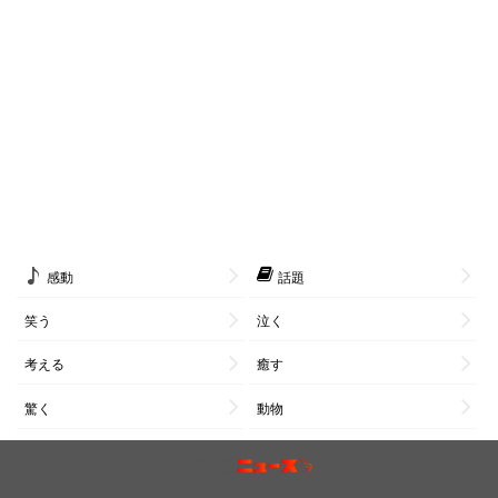
感動
話題
笑う
泣く
考える
癒す
驚く
動物