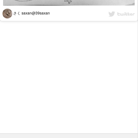
さく saxan@39saxan