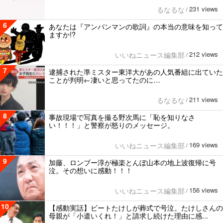
231 views
るなるな
/
6
あなたは『アンパンマンの歌詞』の本当の意味を知って
ますか!?
212 views
いいねニュース編集部
/
7
逮捕された準ミスター東洋大があの人気番組に出ていた
ことが判明←凄いと思ってたのに…
211 views
るなるな
/
8
事故現場で写真を撮る野次馬に「恥を知りなさ
い！！！」と警察が怒りのメッセージ。
169 views
いいねニュース編集部
/
9
加藤、ロンブー淳が極楽とんぼ山本の地上波復帰に号
泣。その想いに感動！！！
156 views
いいねニュース編集部
/
10
【感動実話】ビートたけしが葬式で号泣。たけしさんの
母親が「小遣いくれ！」と請求し続けた理由に感...