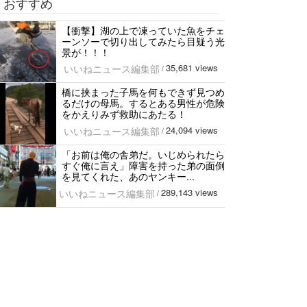
おすすめ
【衝撃】湖の上で凍っていた魚をチェ
ーンソーで切り出してみたら目疑う光
景が！！！
35,681 views
いいねニュース編集部
/
橋に挟まった子馬を何もできず見つめ
るだけの母馬。するとある男性が危険
をかえりみず救助にあたる！
24,094 views
いいねニュース編集部
/
「お前は俺の舎弟だ。いじめられたら
すぐ俺に言え」障害を持った弟の面倒
を見てくれた、あのヤンキー...
289,143 views
いいねニュース編集部
/