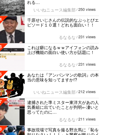
れる…
250 views
いいねニュース編集部
/
4
千原せいじさんの伝説的なぶっとびエ
ピソード１０選！どれも面白い！！
231 views
るなるな
/
5
これは癖になるｗｗアイフォンの読み
上げ機能の面白い使い方が話題に！
231 views
るなるな
/
6
あなたは『アンパンマンの歌詞』の本
当の意味を知ってますか!?
212 views
いいねニュース編集部
/
7
逮捕された準ミスター東洋大があの人
気番組に出ていたことが判明←凄いと
思ってたのに…
211 views
るなるな
/
8
事故現場で写真を撮る野次馬に「恥を
知りなさい！！！」と警察が怒りのメ