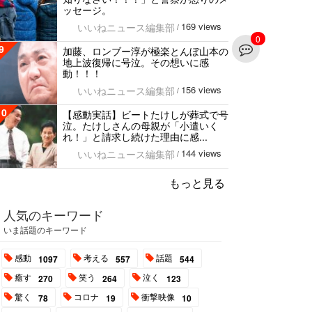
ッセージ。
169 views
いいねニュース編集部
/
0
9
加藤、ロンブー淳が極楽とんぼ山本の
地上波復帰に号泣。その想いに感
動！！！
156 views
いいねニュース編集部
/
10
【感動実話】ビートたけしが葬式で号
泣。たけしさんの母親が「小遣いく
れ！」と請求し続けた理由に感...
144 views
いいねニュース編集部
/
もっと見る
人気のキーワード
いま話題のキーワード
感動
考える
話題
1097
557
544
癒す
笑う
泣く
270
264
123
驚く
コロナ
衝撃映像
78
19
10