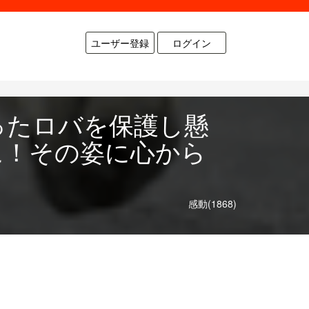
ユーザー登録
ログイン
ったロバを保護し懸
に！その姿に心から
感動(1868)