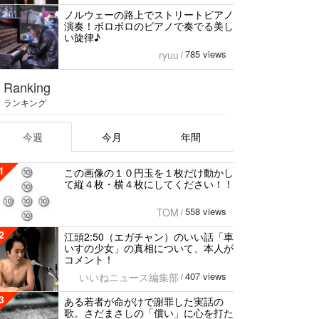
ノルウェーの路上でストリートビアノ
演奏！ボロボロのビアノで奏でる美し
い旋律♪
785 views
ryuu
/
Ranking
ランキング
今週
今月
年間
1
この画像の１０円玉を１枚だけ動かし
て縦４枚・横４枚にしてください！！
558 views
TOM
/
2
江頭2:50（エガチャン）のいい話「車
いすの少女」の真相について、本人が
コメント！
407 views
いいねニュース編集部
/
3
ある若者が命がけで謝罪した実話の
歌。さだまさしの「償い」に心を打た