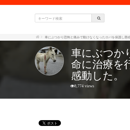
車にぶつかり恐怖と痛みで動けなくなったロバを保護し懸
車にぶつか
命に治療を
感動した。
8,774 views