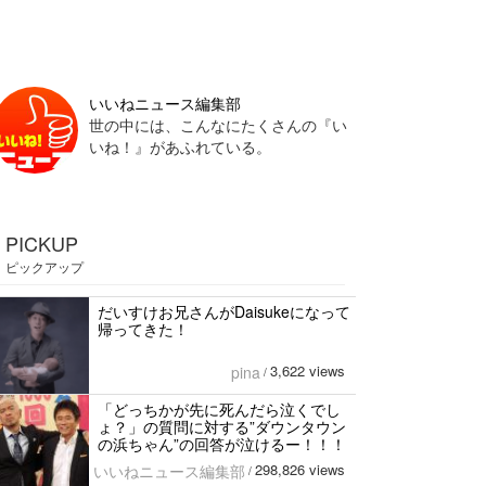
いいねニュース編集部
世の中には、こんなにたくさんの『い
いね！』があふれている。
PICKUP
ピックアップ
だいすけお兄さんがDaisukeになって
帰ってきた！
3,622 views
pina
/
「どっちかが先に死んだら泣くでし
ょ？」の質問に対する”ダウンタウン
の浜ちゃん”の回答が泣けるー！！！
298,826 views
いいねニュース編集部
/