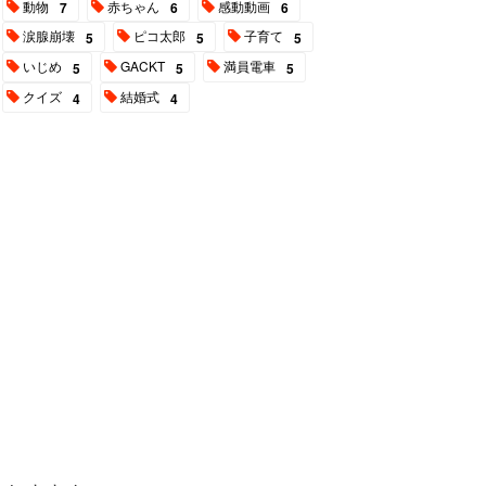
動物
赤ちゃん
感動動画
7
6
6
涙腺崩壊
ピコ太郎
子育て
5
5
5
いじめ
GACKT
満員電車
5
5
5
クイズ
結婚式
4
4