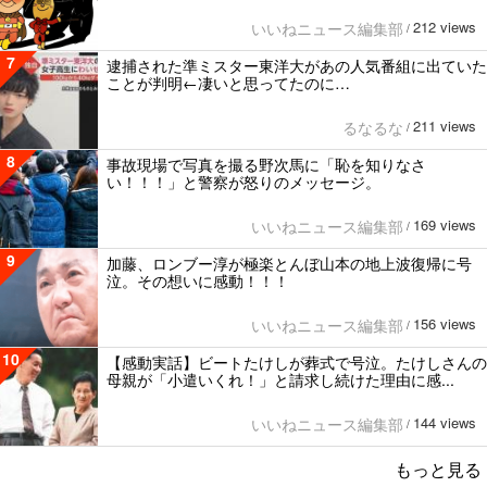
212 views
いいねニュース編集部
/
7
逮捕された準ミスター東洋大があの人気番組に出ていた
ことが判明←凄いと思ってたのに…
211 views
るなるな
/
8
事故現場で写真を撮る野次馬に「恥を知りなさ
い！！！」と警察が怒りのメッセージ。
169 views
いいねニュース編集部
/
9
加藤、ロンブー淳が極楽とんぼ山本の地上波復帰に号
泣。その想いに感動！！！
156 views
いいねニュース編集部
/
10
【感動実話】ビートたけしが葬式で号泣。たけしさんの
母親が「小遣いくれ！」と請求し続けた理由に感...
144 views
いいねニュース編集部
/
もっと見る