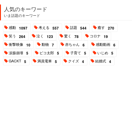
人気のキーワード
いま話題のキーワード
感動
考える
話題
癒す
1097
557
544
270
笑う
泣く
驚く
コロナ
264
123
78
19
衝撃映像
動物
赤ちゃん
感動動画
10
7
6
6
涙腺崩壊
ピコ太郎
子育て
いじめ
5
5
5
5
GACKT
満員電車
クイズ
結婚式
5
5
4
4