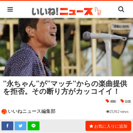
感動(1868)
”永ちゃん”が”マッチ”からの楽曲提供
を拒否。その断り方がカッコイイ！
感動
話題
いいねニュース編集部
25,912 views
お気に入りに追加