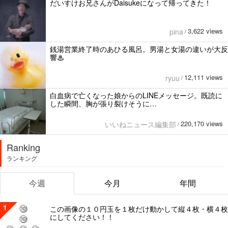
だいすけお兄さんがDaisukeになって帰ってきた！
3,622 views
pina
/
銭湯営業終了時のあひる風呂。男湯と女湯の違いが大反
響♨
12,111 views
ryuu
/
白血病で亡くなった娘からのLINEメッセージ。既読に
した瞬間、胸が張り裂けそうに…
220,170 views
いいねニュース編集部
/
Ranking
ランキング
今週
今月
年間
1
この画像の１０円玉を１枚だけ動かして縦４枚・横４枚
にしてください！！