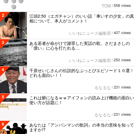
558 views
TOM
/
2
江頭2:50（エガチャン）のいい話「車いすの少女」の真
相について、本人がコメント！
407 views
いいねニュース編集部
/
3
ある若者が命がけで謝罪した実話の歌。さだまさしの
「償い」に心を打たれる…
250 views
いいねニュース編集部
/
4
千原せいじさんの伝説的なぶっとびエピソード１０選！
どれも面白い！！
231 views
るなるな
/
5
これは癖になるｗｗアイフォンの読み上げ機能の面白い
使い方が話題に！
231 views
るなるな
/
6
あなたは『アンパンマンの歌詞』の本当の意味を知って
ますか!?