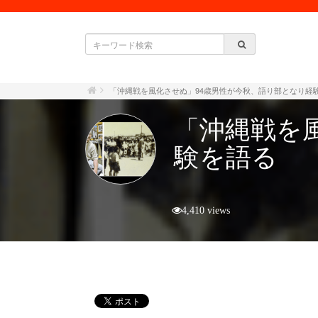
「沖縄戦を風化させぬ」94歳男性が今秋、語り部となり経
「沖縄戦を
験を語る
4,410 views