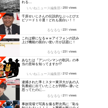
れる…
250 views
いいねニュース編集部
/
4
千原せいじさんの伝説的なぶっとびエ
ピソード１０選！どれも面白い！！
231 views
るなるな
/
5
これは癖になるｗｗアイフォンの読み
上げ機能の面白い使い方が話題に！
231 views
るなるな
/
6
あなたは『アンパンマンの歌詞』の本
当の意味を知ってますか!?
212 views
いいねニュース編集部
/
7
逮捕された準ミスター東洋大があの人
気番組に出ていたことが判明←凄いと
思ってたのに…
211 views
るなるな
/
8
事故現場で写真を撮る野次馬に「恥を
知りなさい！！！」と警察が怒りのメ