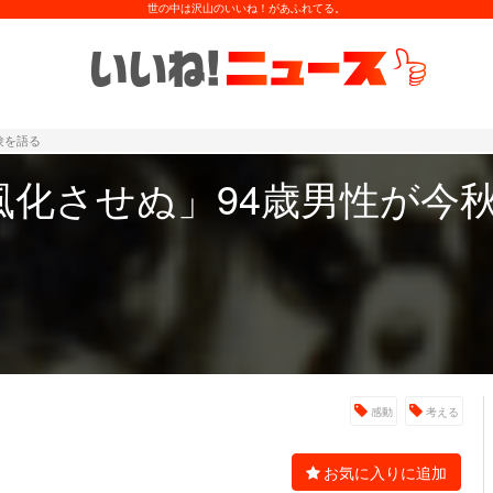
世の中は沢山のいいね！があふれてる。
験を語る
風化させぬ」94歳男性が今
感動
考える
お気に入りに追加