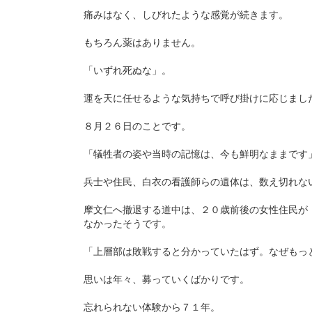
痛みはなく、しびれたような感覚が続きます。
もちろん薬はありません。
「いずれ死ぬな」。
運を天に任せるような気持ちで呼び掛けに応じまし
８月２６日のことです。
「犠牲者の姿や当時の記憶は、今も鮮明なままです
兵士や住民、白衣の看護師らの遺体は、数え切れな
摩文仁へ撤退する道中は、２０歳前後の女性住民が
なかったそうです。
「上層部は敗戦すると分かっていたはず。なぜもっ
思いは年々、募っていくばかりです。
忘れられない体験から７１年。