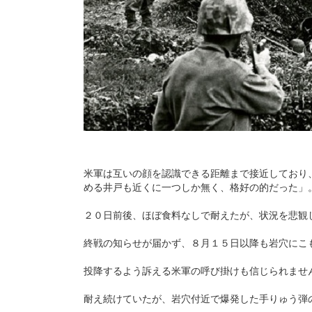
米軍は互いの顔を認識できる距離まで接近しており
める井戸も近くに一つしか無く、格好の的だった」
２０日前後、ほぼ食料なしで耐えたが、状況を悲観
終戦の知らせが届かず、８月１５日以降も岩穴にこ
投降するよう訴える米軍の呼び掛けも信じられませ
耐え続けていたが、岩穴付近で爆発した手りゅう弾