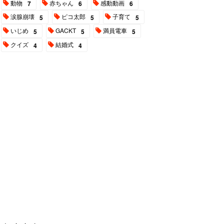
動物
赤ちゃん
感動動画
7
6
6
涙腺崩壊
ピコ太郎
子育て
5
5
5
いじめ
GACKT
満員電車
5
5
5
クイズ
結婚式
4
4