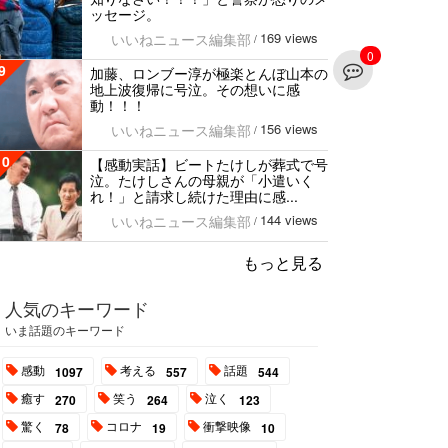
ッセージ。
169 views
いいねニュース編集部
/
0
9
加藤、ロンブー淳が極楽とんぼ山本の
地上波復帰に号泣。その想いに感
動！！！
156 views
いいねニュース編集部
/
10
【感動実話】ビートたけしが葬式で号
泣。たけしさんの母親が「小遣いく
れ！」と請求し続けた理由に感...
144 views
いいねニュース編集部
/
もっと見る
人気のキーワード
いま話題のキーワード
感動
考える
話題
1097
557
544
癒す
笑う
泣く
270
264
123
驚く
コロナ
衝撃映像
78
19
10