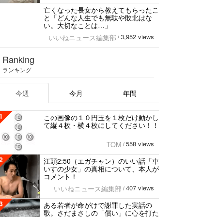
亡くなった長女から教えてもらったこ
と「どんな人生でも無駄や敗北はな
い。大切なことは…」
3,952 views
いいねニュース編集部
/
Ranking
ランキング
今週
今月
年間
1
この画像の１０円玉を１枚だけ動かし
て縦４枚・横４枚にしてください！！
558 views
TOM
/
2
江頭2:50（エガチャン）のいい話「車
いすの少女」の真相について、本人が
コメント！
407 views
いいねニュース編集部
/
3
ある若者が命がけで謝罪した実話の
歌。さだまさしの「償い」に心を打た