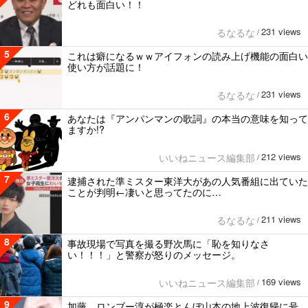
どれも面白い！！
231 views
るなるな
/
5
これは癖になるｗｗアイフォンの読み上げ機能の面白い
使い方が話題に！
231 views
るなるな
/
6
あなたは『アンパンマンの歌詞』の本当の意味を知って
ますか!?
212 views
いいねニュース編集部
/
7
逮捕された準ミスター東洋大があの人気番組に出ていた
ことが判明←凄いと思ってたのに…
211 views
るなるな
/
8
事故現場で写真を撮る野次馬に「恥を知りなさ
い！！！」と警察が怒りのメッセージ。
169 views
いいねニュース編集部
/
9
加藤、ロンブー淳が極楽とんぼ山本の地上波復帰に号