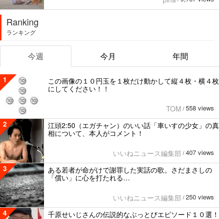
Ranking
ランキング
今週
今月
年間
1
この画像の１０円玉を１枚だけ動かして縦４枚・横４枚
にしてください！！
558 views
TOM
/
2
江頭2:50（エガチャン）のいい話「車いすの少女」の真
相について、本人がコメント！
407 views
いいねニュース編集部
/
3
ある若者が命がけで謝罪した実話の歌。さだまさしの
「償い」に心を打たれる…
250 views
いいねニュース編集部
/
4
千原せいじさんの伝説的なぶっとびエピソード１０選！