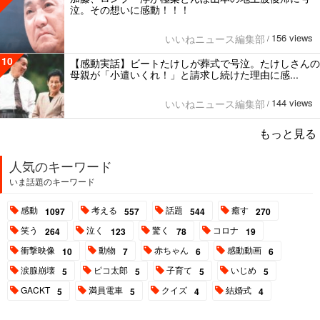
泣。その想いに感動！！！
156 views
いいねニュース編集部
/
10
【感動実話】ビートたけしが葬式で号泣。たけしさんの
母親が「小遣いくれ！」と請求し続けた理由に感...
144 views
いいねニュース編集部
/
もっと見る
人気のキーワード
いま話題のキーワード
感動
考える
話題
癒す
1097
557
544
270
笑う
泣く
驚く
コロナ
264
123
78
19
衝撃映像
動物
赤ちゃん
感動動画
10
7
6
6
涙腺崩壊
ピコ太郎
子育て
いじめ
5
5
5
5
GACKT
満員電車
クイズ
結婚式
5
5
4
4