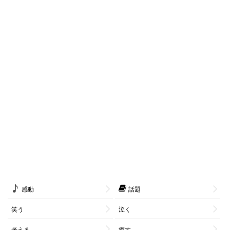
感動
話題
笑う
泣く
考える
癒す