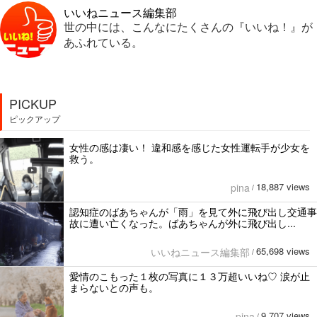
いいねニュース編集部
世の中には、こんなにたくさんの『いいね！』が
あふれている。
PICKUP
ピックアップ
女性の感は凄い！ 違和感を感じた女性運転手が少女を
救う。
18,887 views
pina
/
認知症のばあちゃんが「雨」を見て外に飛び出し交通事
故に遭い亡くなった。ばあちゃんが外に飛び出し...
65,698 views
いいねニュース編集部
/
愛情のこもった１枚の写真に１３万超いいね♡ 涙が止
まらないとの声も。
9,707 views
pina
/