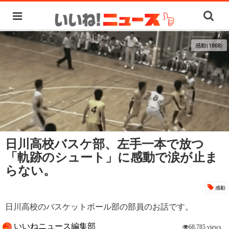
感動(1868)
日川高校バスケ部、左手一本で放つ
「軌跡のシュート」に感動で涙が止ま
らない。
感動
日川高校のバスケットボール部の部員のお話です。
いいねニュース編集部
68,785 views