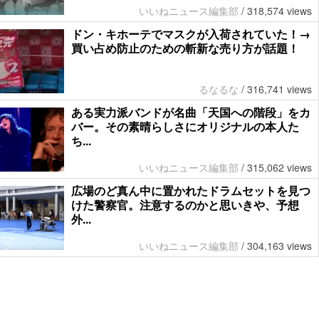
いいねニュース編集部
/
318,574 views
ドン・キホーテでマスクが入荷されていた！→
買い占め防止のための斬新な売り方が話題！
るなるな
/
316,741 views
ある実力派バンドが名曲「天国への階段」をカ
バー。その素晴らしさにオリジナルの本人た
ち...
いいねニュース編集部
/
315,062 views
広場のど真ん中に置かれたドラムセットを見つ
けた警察官。注意するのかと思いきや、予想
外...
いいねニュース編集部
/
304,163 views