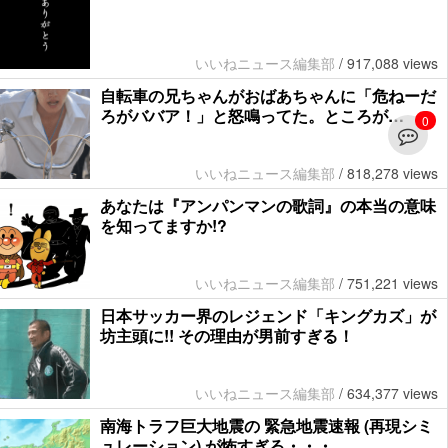
いいねニュース編集部
/
917,088 views
自転車の兄ちゃんがおばあちゃんに「危ねーだ
ろがババア！」と怒鳴ってた。ところが…
0
いいねニュース編集部
/
818,278 views
あなたは『アンパンマンの歌詞』の本当の意味
を知ってますか!?
いいねニュース編集部
/
751,221 views
日本サッカー界のレジェンド「キングカズ」が
坊主頭に!! その理由が男前すぎる！
いいねニュース編集部
/
634,377 views
南海トラフ巨大地震の 緊急地震速報 (再現シミ
ュレーション) が怖すぎる・・・。