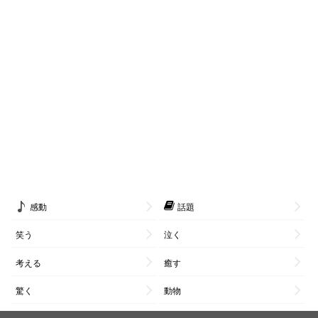
感動
話題
笑う
泣く
考える
癒す
驚く
動物