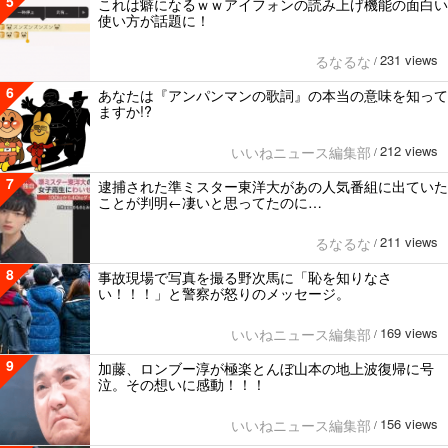
5
これは癖になるｗｗアイフォンの読み上げ機能の面白い
使い方が話題に！
231 views
るなるな
/
6
あなたは『アンパンマンの歌詞』の本当の意味を知って
ますか!?
212 views
いいねニュース編集部
/
7
逮捕された準ミスター東洋大があの人気番組に出ていた
ことが判明←凄いと思ってたのに…
211 views
るなるな
/
8
事故現場で写真を撮る野次馬に「恥を知りなさ
い！！！」と警察が怒りのメッセージ。
169 views
いいねニュース編集部
/
9
加藤、ロンブー淳が極楽とんぼ山本の地上波復帰に号
泣。その想いに感動！！！
156 views
いいねニュース編集部
/