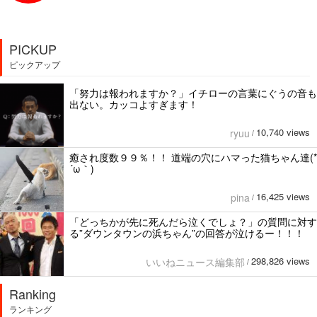
PICKUP
ピックアップ
「努力は報われますか？」イチローの言葉にぐうの音も
出ない。カッコよすぎます！
10,740 views
ryuu
/
癒され度数９９％！！ 道端の穴にハマった猫ちゃん達(*
´ω｀)
16,425 views
pina
/
「どっちかが先に死んだら泣くでしょ？」の質問に対す
る”ダウンタウンの浜ちゃん”の回答が泣けるー！！！
298,826 views
いいねニュース編集部
/
Ranking
ランキング