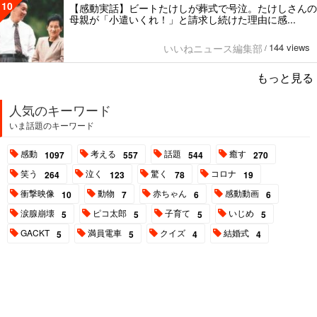
10
【感動実話】ビートたけしが葬式で号泣。たけしさんの
母親が「小遣いくれ！」と請求し続けた理由に感...
144 views
いいねニュース編集部
/
もっと見る
人気のキーワード
いま話題のキーワード
感動
考える
話題
癒す
1097
557
544
270
笑う
泣く
驚く
コロナ
264
123
78
19
衝撃映像
動物
赤ちゃん
感動動画
10
7
6
6
涙腺崩壊
ピコ太郎
子育て
いじめ
5
5
5
5
GACKT
満員電車
クイズ
結婚式
5
5
4
4