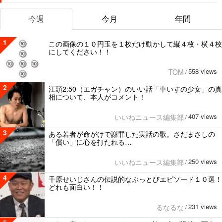
今週
今月
年間
1
この画像の１０円玉を１枚だけ動かして縦４枚・横４枚
にしてください！！
558 views
TOM
/
2
江頭2:50（エガチャン）のいい話「車いすの少女」の真
相について、本人がコメント！
407 views
いいねニュース編集部
/
3
ある若者が命がけで謝罪した実話の歌。さだまさしの
「償い」に心を打たれる…
250 views
いいねニュース編集部
/
4
千原せいじさんの伝説的なぶっとびエピソード１０選！
どれも面白い！！
231 views
るなるな
/