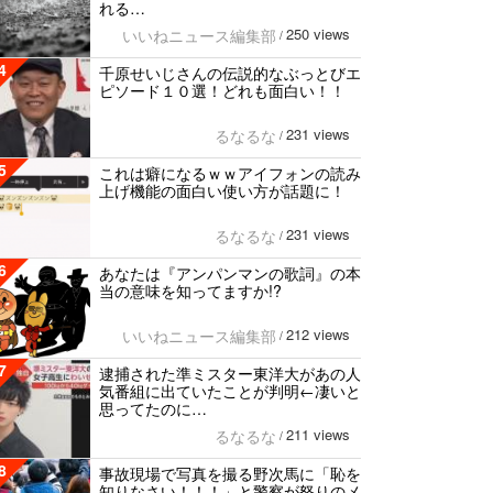
れる…
250 views
いいねニュース編集部
/
4
千原せいじさんの伝説的なぶっとびエ
ピソード１０選！どれも面白い！！
231 views
るなるな
/
5
これは癖になるｗｗアイフォンの読み
上げ機能の面白い使い方が話題に！
231 views
るなるな
/
6
あなたは『アンパンマンの歌詞』の本
当の意味を知ってますか!?
212 views
いいねニュース編集部
/
7
逮捕された準ミスター東洋大があの人
気番組に出ていたことが判明←凄いと
思ってたのに…
211 views
るなるな
/
8
事故現場で写真を撮る野次馬に「恥を
知りなさい！！！」と警察が怒りのメ