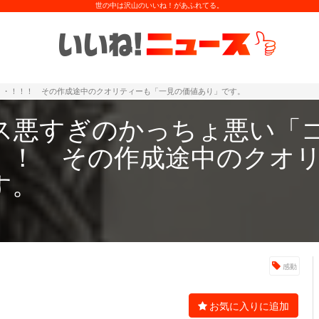
世の中は沢山のいいね！があふれてる。
・・！！！ その作成途中のクオリティーも「一見の価値あり」です。
ス悪すぎのかっちょ悪い「
！！ その作成途中のクオ
す。
感動
お気に入りに追加