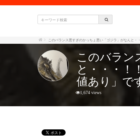
このバランス悪すぎのかっちょ悪い「ゴジラ」がなんと・
このバラン
と・・・！
値あり」で
1,674 views