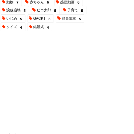
動物
赤ちゃん
感動動画
7
6
6
涙腺崩壊
ピコ太郎
子育て
5
5
5
いじめ
GACKT
満員電車
5
5
5
クイズ
結婚式
4
4