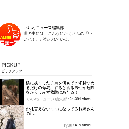
いいねニュース編集部
世の中には、こんなにたくさんの『い
いね！』があふれている。
PICKUP
ピックアップ
橋に挟まった子馬を何もできず見つめ
るだけの母馬。するとある男性が危険
をかえりみず救助にあたる！
24,094 views
いいねニュース編集部
/
お礼言えないままになってるお姉さん
の話。
415 views
ryuu
/