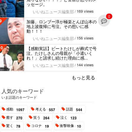
ッセージ。
169 views
いいねニュース編集部
/
0
9
加藤、ロンブー淳が極楽とんぼ山本の
地上波復帰に号泣。その想いに感
動！！！
156 views
いいねニュース編集部
/
10
【感動実話】ビートたけしが葬式で号
泣。たけしさんの母親が「小遣いく
れ！」と請求し続けた理由に感...
144 views
いいねニュース編集部
/
もっと見る
人気のキーワード
いま話題のキーワード
感動
考える
話題
1097
557
544
癒す
笑う
泣く
270
264
123
驚く
コロナ
衝撃映像
78
19
10