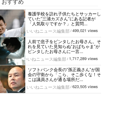
おすすめ
養護学校を訪れ子供たちとサッカーし
ていた”三浦カズさん”にある記者が
「人気取りですか？」と質問...
499,021 views
いいねニュース編集部
/
人前で息子をビンタしたお母さん。そ
れを見ていた見知らぬ”おばちゃま”が
ビンタしたお母さんに一言...
1,717,289 views
いいねニュース編集部
/
ソフトバンク会長の”孫正義さん”が国
会の守衛から「こら、そこ歩くな！そ
こは議員さんが通る場所だ...
623,505 views
いいねニュース編集部
/