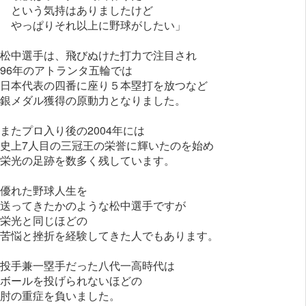
という気持はありましたけど
やっぱりそれ以上に野球がしたい」
松中選手は、飛びぬけた打力で注目され
96年のアトランタ五輪では
日本代表の四番に座り５本塁打を放つなど
銀メダル獲得の原動力となりました。
またプロ入り後の2004年には
史上7人目の三冠王の栄誉に輝いたのを始め
栄光の足跡を数多く残しています。
優れた野球人生を
送ってきたかのような松中選手ですが
栄光と同じほどの
苦悩と挫折を経験してきた人でもあります。
投手兼一塁手だった八代一高時代は
ボールを投げられないほどの
肘の重症を負いました。