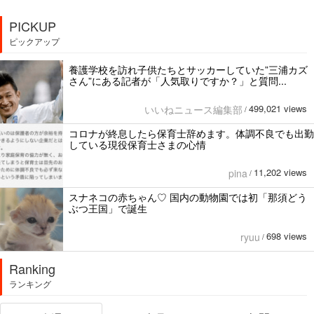
PICKUP
ピックアップ
養護学校を訪れ子供たちとサッカーしていた”三浦カズ
さん”にある記者が「人気取りですか？」と質問...
499,021 views
いいねニュース編集部
/
コロナが終息したら保育士辞めます。体調不良でも出勤
している現役保育士さまの心情
11,202 views
pina
/
スナネコの赤ちゃん♡ 国内の動物園では初「那須どう
ぶつ王国」で誕生
698 views
ryuu
/
Ranking
ランキング