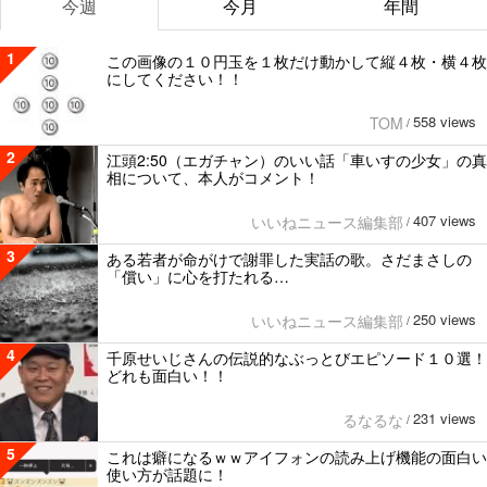
今週
今月
年間
1
この画像の１０円玉を１枚だけ動かして縦４枚・横４枚
にしてください！！
558 views
TOM
/
2
江頭2:50（エガチャン）のいい話「車いすの少女」の真
相について、本人がコメント！
407 views
いいねニュース編集部
/
3
ある若者が命がけで謝罪した実話の歌。さだまさしの
「償い」に心を打たれる…
250 views
いいねニュース編集部
/
4
千原せいじさんの伝説的なぶっとびエピソード１０選！
どれも面白い！！
231 views
るなるな
/
5
これは癖になるｗｗアイフォンの読み上げ機能の面白い
使い方が話題に！