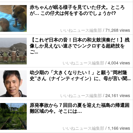
赤ちゃんが眠る様子を見ていた仔犬。ところ
が… この仔犬は何をするのでしょうか!?
いいねニュース編集部
/
71,268 views
【これぞ日本の音！日本の和太鼓演奏だ！】残
像しか見えない速さでシンクロする超絶技を
ご...
いいねニュース編集部
/
4,004 views
幼少期の「大きくなりたい！」と願う”岡村隆
史”さん（ナインティナイン）に、母が言い聞...
いいねニュース編集部
/
24,161 views
原発事故から７回目の夏を迎えた福島の帰還困
難区域の今。そこには…
いいねニュース編集部
/
1,166 views