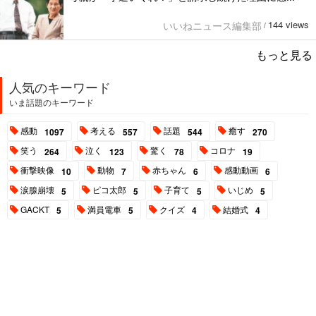
144 views
いいねニュース編集部
/
もっと見る
人気のキーワード
いま話題のキーワード
感動
考える
話題
癒す
1097
557
544
270
笑う
泣く
驚く
コロナ
264
123
78
19
衝撃映像
動物
赤ちゃん
感動動画
10
7
6
6
涙腺崩壊
ピコ太郎
子育て
いじめ
5
5
5
5
GACKT
満員電車
クイズ
結婚式
5
5
4
4