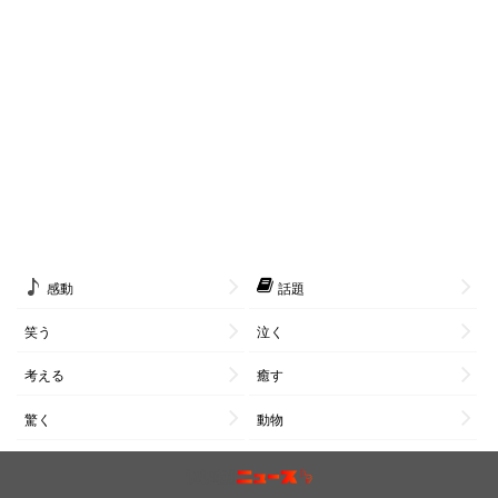
感動
話題
笑う
泣く
考える
癒す
驚く
動物