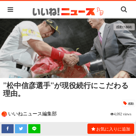
感動(1868)
”松中信彦選手”が現役続行にこだわる
理由。
感動
いいねニュース編集部
4,092 views
お気に入りに追加