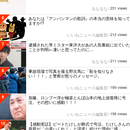
231 views
るなるな
/
6
あなたは『アンパンマンの歌詞』の本当の意味を知って
ますか!?
212 views
いいねニュース編集部
/
7
逮捕された準ミスター東洋大があの人気番組に出ていた
ことが判明←凄いと思ってたのに…
211 views
るなるな
/
8
事故現場で写真を撮る野次馬に「恥を知りなさ
い！！！」と警察が怒りのメッセージ。
169 views
いいねニュース編集部
/
9
加藤、ロンブー淳が極楽とんぼ山本の地上波復帰に号
泣。その想いに感動！！！
156 views
いいねニュース編集部
/
10
【感動実話】ビートたけしが葬式で号泣。たけしさんの
母親が「小遣いくれ！」と請求し続けた理由に感...