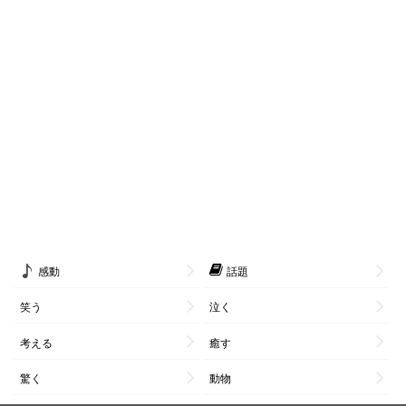
感動
話題
笑う
泣く
考える
癒す
驚く
動物