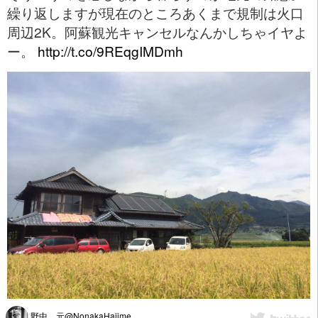
繰り返しますが現在のところあくまで規制は火口
周辺2K。阿蘇観光キャンセルなんかしちゃイヤよ
ー。
http://t.co/9REqgIMDmh
野中 元@NonakaHajime