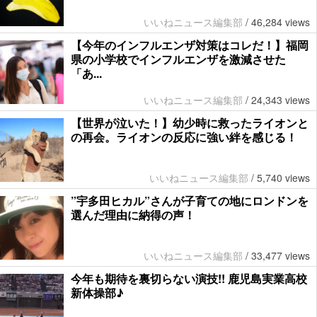
いいねニュース編集部
/
46,284 views
【今年のインフルエンザ対策はコレだ！】福岡
県の小学校でインフルエンザを激減させた
「あ...
いいねニュース編集部
/
24,343 views
【世界が泣いた！】幼少時に救ったライオンと
の再会。ライオンの反応に強い絆を感じる！
いいねニュース編集部
/
5,740 views
”宇多田ヒカル”さんが子育ての地にロンドンを
選んだ理由に納得の声！
いいねニュース編集部
/
33,477 views
今年も期待を裏切らない演技!! 鹿児島実業高校
新体操部♪