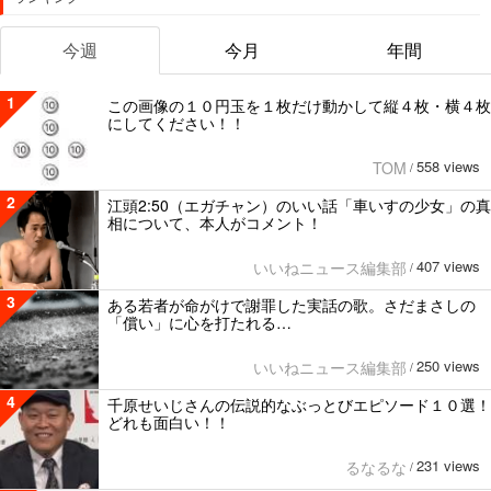
今週
今月
年間
1
この画像の１０円玉を１枚だけ動かして縦４枚・横４枚
にしてください！！
558 views
TOM
/
2
江頭2:50（エガチャン）のいい話「車いすの少女」の真
相について、本人がコメント！
407 views
いいねニュース編集部
/
3
ある若者が命がけで謝罪した実話の歌。さだまさしの
「償い」に心を打たれる…
250 views
いいねニュース編集部
/
4
千原せいじさんの伝説的なぶっとびエピソード１０選！
どれも面白い！！
231 views
るなるな
/