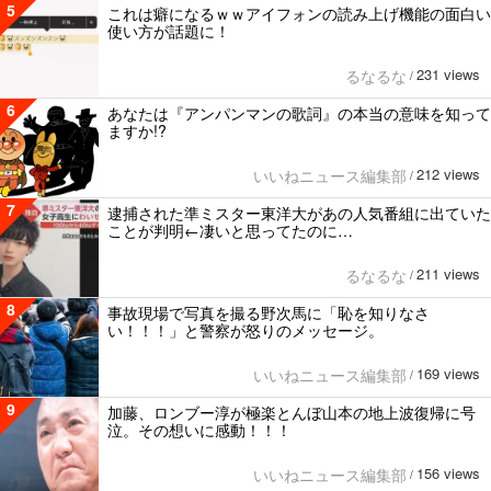
5
これは癖になるｗｗアイフォンの読み上げ機能の面白い
使い方が話題に！
231 views
るなるな
/
6
あなたは『アンパンマンの歌詞』の本当の意味を知って
ますか!?
212 views
いいねニュース編集部
/
7
逮捕された準ミスター東洋大があの人気番組に出ていた
ことが判明←凄いと思ってたのに…
211 views
るなるな
/
8
事故現場で写真を撮る野次馬に「恥を知りなさ
い！！！」と警察が怒りのメッセージ。
169 views
いいねニュース編集部
/
9
加藤、ロンブー淳が極楽とんぼ山本の地上波復帰に号
泣。その想いに感動！！！
156 views
いいねニュース編集部
/