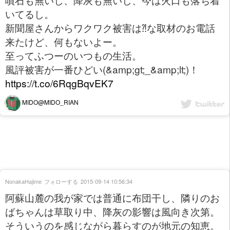
いてるし。
新聞屋さんからワクワク被害は⁈な取材のお電話
来たけど、何もないよー。
至ってふつーのいつもの生活。
風評被害が一番ひどい(&amp;gt;_&amp;lt;)！
https://t.co/6RqgBqvEK7
MIDO@MIDO_RIAN
NonakaHajime
フォローする
2015-09-14 10:56:34
阿蘇山麓の我が家では普通に布団干し、隣りのお
ばちゃんは草取り中、降灰の影響は風向き次第。
そういうのを感じながら暮らすのが地元の知恵。