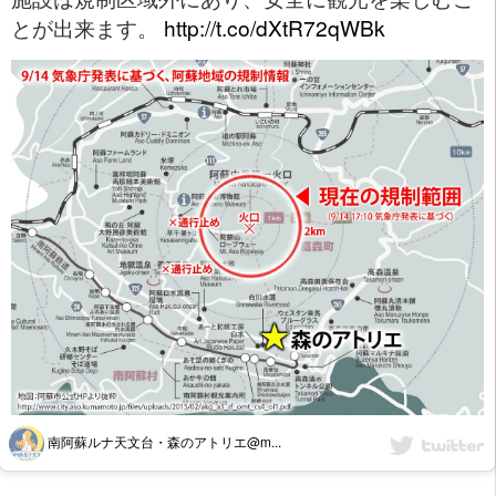
とが出来ます。
http://t.co/dXtR72qWBk
南阿蘇ルナ天文台・森のアトリエ@m...