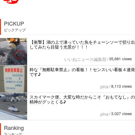
PICKUP
ピックアップ
【衝撃】湖の上で凍っていた魚をチェーンソーで切り出
してみたら目疑う光景が！！！
35,681 views
いいねニュース編集部
/
粋な『無断駐車禁止』の看板！！センスいい看板４連発
です♪
8,113 views
pina
/
スカイマーク便。大変な時だからこそ『おもてなし』の
精神がグッとくる♪
3,027 views
pina
/
Ranking
ランキング