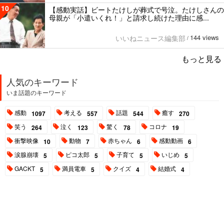
10
【感動実話】ビートたけしが葬式で号泣。たけしさんの
母親が「小遣いくれ！」と請求し続けた理由に感...
144 views
いいねニュース編集部
/
もっと見る
人気のキーワード
いま話題のキーワード
感動
考える
話題
癒す
1097
557
544
270
笑う
泣く
驚く
コロナ
264
123
78
19
衝撃映像
動物
赤ちゃん
感動動画
10
7
6
6
涙腺崩壊
ピコ太郎
子育て
いじめ
5
5
5
5
GACKT
満員電車
クイズ
結婚式
5
5
4
4