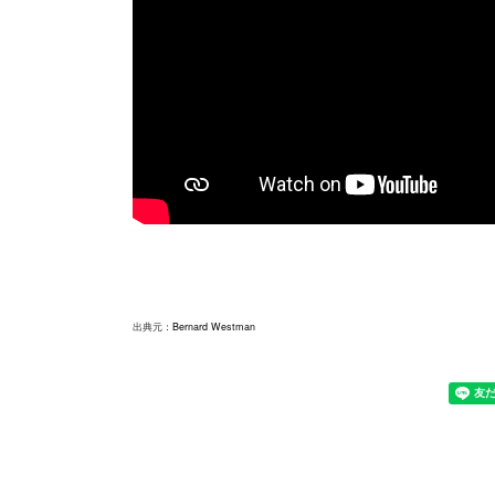
出典元：
Bernard Westman