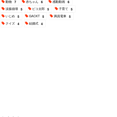
動物
赤ちゃん
感動動画
7
6
6
涙腺崩壊
ピコ太郎
子育て
5
5
5
いじめ
GACKT
満員電車
5
5
5
クイズ
結婚式
4
4