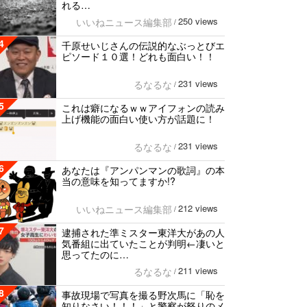
れる…
250 views
いいねニュース編集部
/
4
千原せいじさんの伝説的なぶっとびエ
ピソード１０選！どれも面白い！！
231 views
るなるな
/
5
これは癖になるｗｗアイフォンの読み
上げ機能の面白い使い方が話題に！
231 views
るなるな
/
6
あなたは『アンパンマンの歌詞』の本
当の意味を知ってますか!?
212 views
いいねニュース編集部
/
7
逮捕された準ミスター東洋大があの人
気番組に出ていたことが判明←凄いと
思ってたのに…
211 views
るなるな
/
8
事故現場で写真を撮る野次馬に「恥を
知りなさい！！！」と警察が怒りのメ