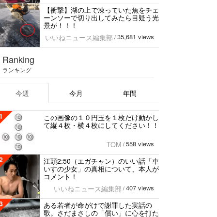
【衝撃】湖の上で凍っていた魚をチェ
ーンソーで切り出してみたら目疑う光
景が！！！
35,681 views
いいねニュース編集部
/
Ranking
ランキング
今週
今月
年間
1
この画像の１０円玉を１枚だけ動かし
て縦４枚・横４枚にしてください！！
558 views
TOM
/
2
江頭2:50（エガチャン）のいい話「車
いすの少女」の真相について、本人が
コメント！
407 views
いいねニュース編集部
/
3
ある若者が命がけで謝罪した実話の
歌。さだまさしの「償い」に心を打た