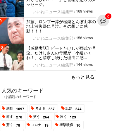
ッセージ。
169 views
いいねニュース編集部
/
0
9
加藤、ロンブー淳が極楽とんぼ山本の
地上波復帰に号泣。その想いに感
動！！！
156 views
いいねニュース編集部
/
10
【感動実話】ビートたけしが葬式で号
泣。たけしさんの母親が「小遣いく
れ！」と請求し続けた理由に感...
144 views
いいねニュース編集部
/
もっと見る
人気のキーワード
いま話題のキーワード
感動
考える
話題
1097
557
544
癒す
笑う
泣く
270
264
123
驚く
コロナ
衝撃映像
78
19
10