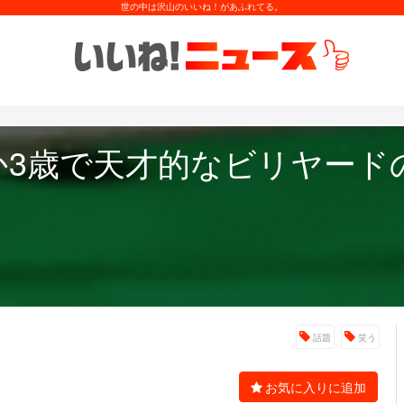
世の中は沢山のいいね！があふれてる。
ずか3歳で天才的なビリヤー
話題
笑う
お気に入りに追加