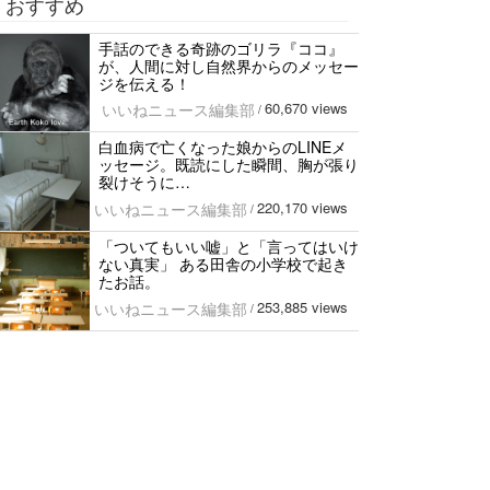
おすすめ
手話のできる奇跡のゴリラ『ココ』
が、人間に対し自然界からのメッセー
ジを伝える！
60,670 views
いいねニュース編集部
/
白血病で亡くなった娘からのLINEメ
ッセージ。既読にした瞬間、胸が張り
裂けそうに…
220,170 views
いいねニュース編集部
/
「ついてもいい嘘」と「言ってはいけ
ない真実」 ある田舎の小学校で起き
たお話。
253,885 views
いいねニュース編集部
/