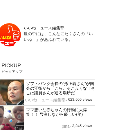
いいねニュース編集部
世の中には、こんなにたくさんの『い
いね！』があふれている。
PICKUP
ピックアップ
ソフトバンク会長の”孫正義さん”が国
会の守衛から「こら、そこ歩くな！そ
こは議員さんが通る場所だ...
623,505 views
いいねニュース編集部
/
ママ想いな赤ちゃんの行動に大爆
笑！！ 号泣しながら優しい(笑)
3,245 views
pina
/