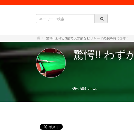
驚愕!! わずか3歳で天才的なビリヤードの腕を持つ少年！
驚愕!! わ
3,504 views