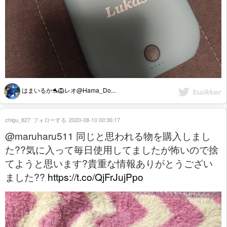
はまいるか🐬🦁レオ@Hama_Do...
chigu_827
フォローする
2020-08-10 00:36:17
@maruharu511 同じと思われる物を購入しまし
た??気に入って毎日使用してましたが怖いので捨
てようと思います?貴重な情報ありがとうござい
ました??
https://t.co/QjFrJujPpo