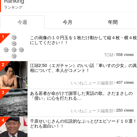
Ranking
ランキング
今週
今月
年間
1
この画像の１０円玉を１枚だけ動かして縦４枚・横４枚
にしてください！！
558 views
TOM
/
2
江頭2:50（エガチャン）のいい話「車いすの少女」の真
相について、本人がコメント！
407 views
いいねニュース編集部
/
3
ある若者が命がけで謝罪した実話の歌。さだまさしの
「償い」に心を打たれる…
250 views
いいねニュース編集部
/
4
千原せいじさんの伝説的なぶっとびエピソード１０選！
どれも面白い！！