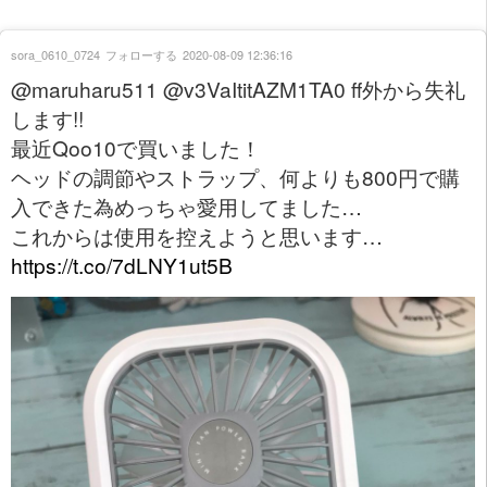
sora_0610_0724
フォローする
2020-08-09 12:36:16
@maruharu511 @v3VaItitAZM1TA0 ff外から失礼
します!!
最近Qoo10で買いました！
ヘッドの調節やストラップ、何よりも800円で購
入できた為めっちゃ愛用してました…
これからは使用を控えようと思います…
https://t.co/7dLNY1ut5B