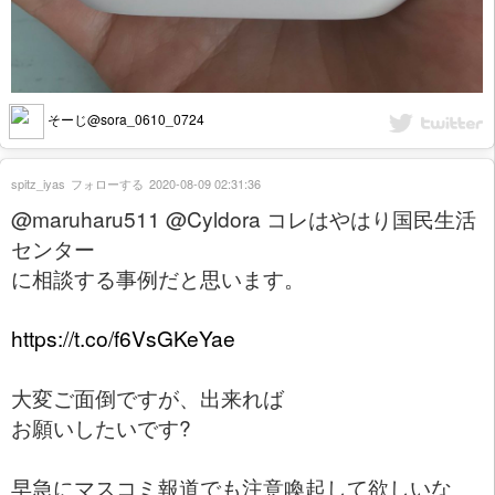
そーじ@sora_0610_0724
spitz_iyas
フォローする
2020-08-09 02:31:36
@maruharu511 @Cyldora コレはやはり国民生活
センター
に相談する事例だと思います。
https://t.co/f6VsGKeYae
大変ご面倒ですが、出来れば
お願いしたいです?
早急にマスコミ報道でも注意喚起して欲しいな