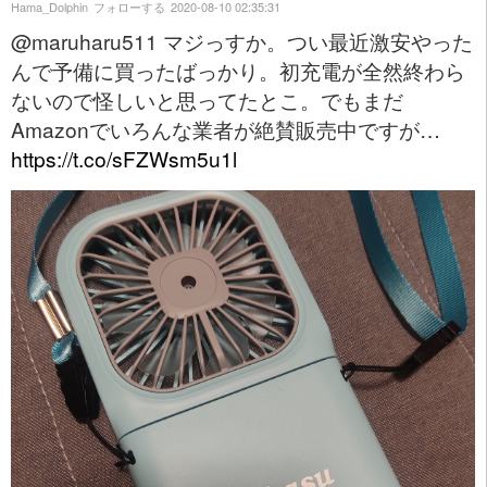
Hama_Dolphin
フォローする
2020-08-10 02:35:31
@maruharu511 マジっすか。つい最近激安やった
んで予備に買ったばっかり。初充電が全然終わら
ないので怪しいと思ってたとこ。でもまだ
Amazonでいろんな業者が絶賛販売中ですが…
https://t.co/sFZWsm5u1l