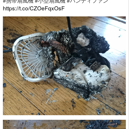
#携帯扇風機 #小型扇風機 #ハンディファン
https://t.co/CZOeFqxOsF