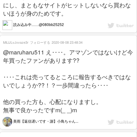
にし、まともなサイトがヒットしないなら買わな
いほうが身のためです。
読み込み中……@080bb25252
MiLlJLvJxvaze3r
フォローする
2020-08-08 23:48:34
@maruharu511 え‥‥。アマゾンではないけど今
年買ったファンがあります??
‥‥これは売ってるところに報告するべきではな
いでしょうか??！？一歩間違ったら‥‥
他の買った方も、心配になりますし。
無事で良かったですm(_ _)m
美雨【返信遅いです・謝】小鳥ちゃん...