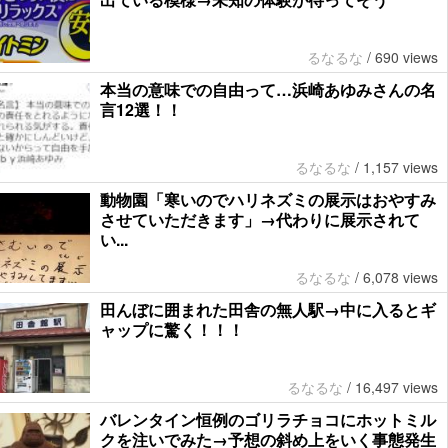
るなるな
/
690 views
本当の意味での自由って…浜崎あゆみさんの名
言12選！！
るなるな
/
1,157 views
動物園「寒いのでハリネズミの展示はおやすみ
させていただきます」→代わりに展示されて
い...
るなるな
/
6,078 views
田んぼに囲まれた田舎の無人駅→中に入るとギ
ャップに驚く！！！
るなるな
/
16,497 views
バレンタイン恒例のゴリラチョコにホットミル
クを注いでみた→予想の斜め上をいく事態発生