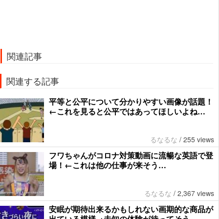
関連記事
関連する記事
平等と公平について分かりやすい画像が話題！
←これを見ると公平ではあってほしいよね…
るなるな
/
255 views
フワちゃんがコロナ対策動画に流暢な英語で登
場！←これは他の仕事が来そう…
るなるな
/
2,367 views
安眠が期待出来るかもしれない画期的な商品が
出ている模様→未知の体験が待ってそう