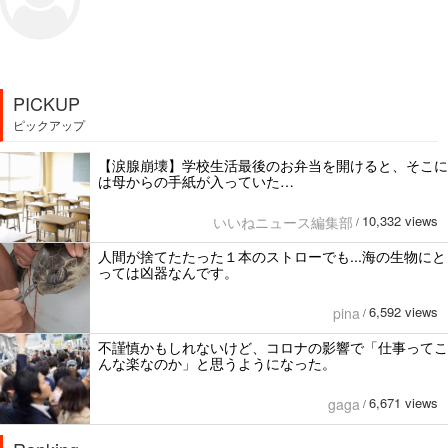
PICKUP
ピックアップ
【涙腺崩壊】学校生活最後のお弁当を開けると、そこに
は母からの手紙が入っていた…
10,332 views
いいねニュース編集部
/
人間が捨てたたった１本のストローでも...海の生物にと
っては凶器なんです。
6,592 views
pina
/
不謹慎かもしれないけど、コロナの影響で「仕事ってこ
んな楽なのか」と思うようになった。
6,671 views
gaga
/