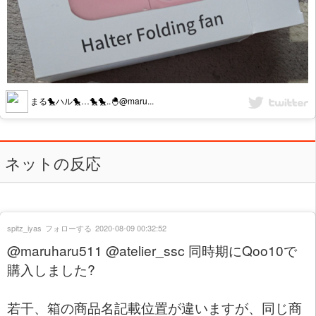
まる🐤ハル🐤…🐤🐤..🐣@maru...
ネットの反応
spitz_iyas
フォローする
2020-08-09 00:32:52
@maruharu511 @atelier_ssc 同時期にQoo10で
購入しました?
若干、箱の商品名記載位置が違いますが、同じ商