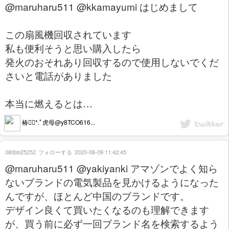
@maruharu511 @kkamayumi はじめまして
この扇風機回収されています
私も便利そうと思い購入したら
発火のおそれあり回収するので使用しないでくだ
さいと電話がありました
本当に燃えるとは…
椿❁⃘*.ﾟ虎母@y8TCO616...
080bb25252
フォローする
2020-08-09 11:42:45
@maruharu511 @yakiyanki アマゾンでよく知ら
ないブランドの電気製品を見かけるようになった
んですが、ほとんど中国のブランドです。
デザイン良くて買いたくなるのも理解できます
が、買う前に必ず一回ブランド名を検索するよう