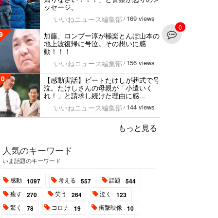
ッセージ。
169 views
いいねニュース編集部
/
0
9
加藤、ロンブー淳が極楽とんぼ山本の
地上波復帰に号泣。その想いに感
動！！！
156 views
いいねニュース編集部
/
10
【感動実話】ビートたけしが葬式で号
泣。たけしさんの母親が「小遣いく
れ！」と請求し続けた理由に感...
144 views
いいねニュース編集部
/
もっと見る
人気のキーワード
いま話題のキーワード
感動
考える
話題
1097
557
544
癒す
笑う
泣く
270
264
123
驚く
コロナ
衝撃映像
78
19
10