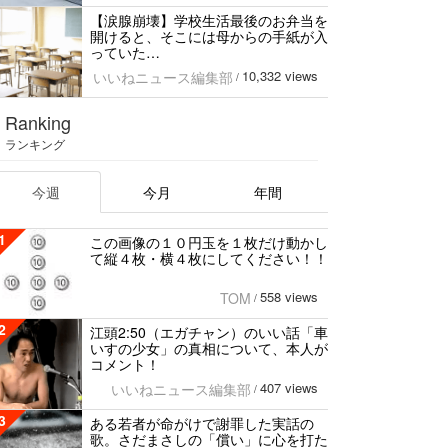
【涙腺崩壊】学校生活最後のお弁当を
開けると、そこには母からの手紙が入
っていた…
10,332 views
いいねニュース編集部
/
Ranking
ランキング
今週
今月
年間
1
この画像の１０円玉を１枚だけ動かし
て縦４枚・横４枚にしてください！！
558 views
TOM
/
2
江頭2:50（エガチャン）のいい話「車
いすの少女」の真相について、本人が
コメント！
407 views
いいねニュース編集部
/
3
ある若者が命がけで謝罪した実話の
歌。さだまさしの「償い」に心を打た