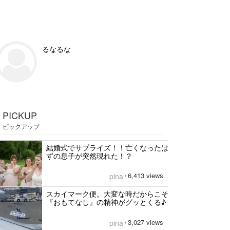
るなるな
PICKUP
ピックアップ
結婚式でサプライズ！！亡くなったは
ずの息子が突然現れた！？
6,413 views
pina
/
スカイマーク便。大変な時だからこそ
『おもてなし』の精神がグッとくる♪
3,027 views
pina
/