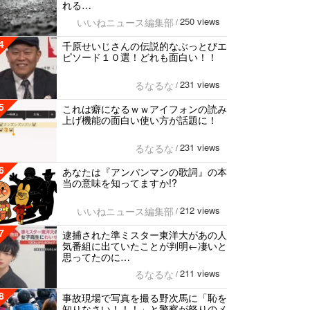
れる…
250 views
いいねニュース編集部
/
4
千原せいじさんの伝説的なぶっとびエ
ピソード１０選！どれも面白い！！
231 views
るなるな
/
5
これは癖になるｗｗアイフォンの読み
上げ機能の面白い使い方が話題に！
231 views
るなるな
/
6
あなたは『アンパンマンの歌詞』の本
当の意味を知ってますか!?
212 views
いいねニュース編集部
/
7
逮捕された準ミスター東洋大があの人
気番組に出ていたことが判明←凄いと
思ってたのに…
211 views
るなるな
/
8
事故現場で写真を撮る野次馬に「恥を
知りなさい！！！」と警察が怒りのメ