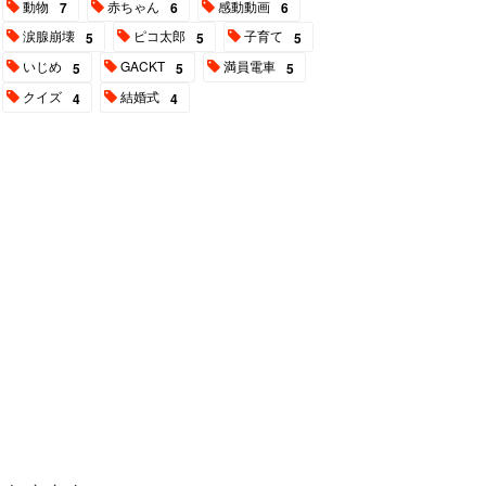
動物
赤ちゃん
感動動画
7
6
6
涙腺崩壊
ピコ太郎
子育て
5
5
5
いじめ
GACKT
満員電車
5
5
5
クイズ
結婚式
4
4