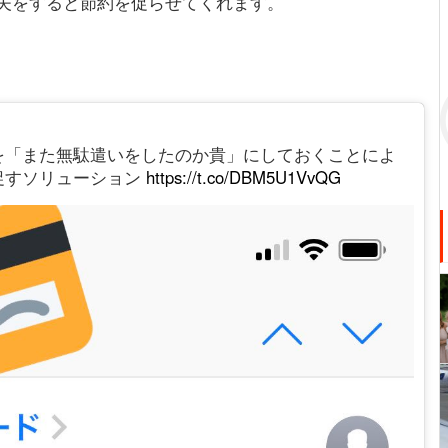
夫をすると節約を促らせてくれます。
を「また無駄遣いをしたのか貴」にしておくことによ
促すソリューション
https://t.co/DBM5U1VvQG