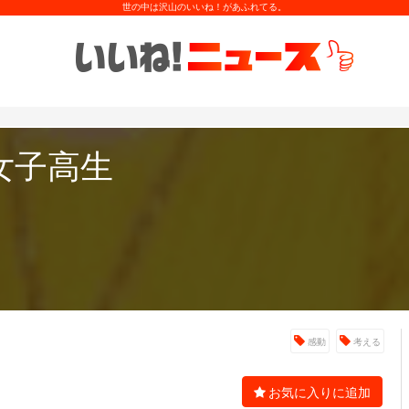
世の中は沢山のいいね！があふれてる。
と女子高生
感動
考える
お気に入りに追加