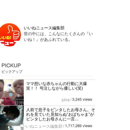
いいねニュース編集部
世の中には、こんなにたくさんの『い
いね！』があふれている。
PICKUP
ピックアップ
ママ想いな赤ちゃんの行動に大爆
笑！！ 号泣しながら優しい(笑)
3,245 views
pina
/
人前で息子をビンタしたお母さん。そ
れを見ていた見知らぬ”おばちゃま”が
ビンタしたお母さんに一言...
1,717,289 views
いいねニュース編集部
/