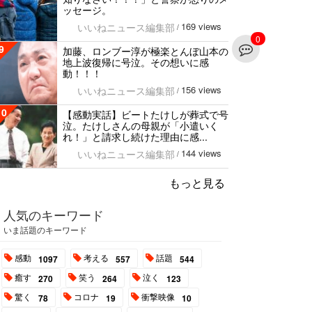
ッセージ。
169 views
いいねニュース編集部
/
0
9
加藤、ロンブー淳が極楽とんぼ山本の
地上波復帰に号泣。その想いに感
動！！！
156 views
いいねニュース編集部
/
10
【感動実話】ビートたけしが葬式で号
泣。たけしさんの母親が「小遣いく
れ！」と請求し続けた理由に感...
144 views
いいねニュース編集部
/
もっと見る
人気のキーワード
いま話題のキーワード
感動
考える
話題
1097
557
544
癒す
笑う
泣く
270
264
123
驚く
コロナ
衝撃映像
78
19
10