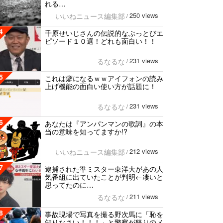
れる…
250 views
いいねニュース編集部
/
4
千原せいじさんの伝説的なぶっとびエ
ピソード１０選！どれも面白い！！
231 views
るなるな
/
5
これは癖になるｗｗアイフォンの読み
上げ機能の面白い使い方が話題に！
231 views
るなるな
/
6
あなたは『アンパンマンの歌詞』の本
当の意味を知ってますか!?
212 views
いいねニュース編集部
/
7
逮捕された準ミスター東洋大があの人
気番組に出ていたことが判明←凄いと
思ってたのに…
211 views
るなるな
/
8
事故現場で写真を撮る野次馬に「恥を
知りなさい！！！」と警察が怒りのメ