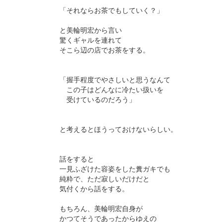
「それならお茶でもしていく？」
と美輪明宏から言い
驚くギャルを連れて
そこら辺の店でお茶をする。
「握手程度でやさしいと思うなんて
この子はどんなに冷たい扱いを
受けているのだろう」
と考えるとほうっておけないらしい。
話をすると
一見ふざけた容姿をした糞ガキでも
純粋で、ただ寂しいだけだと
気付くから話をする。
もちろん、美輪明宏自身が
かつてそうであったからゆえの