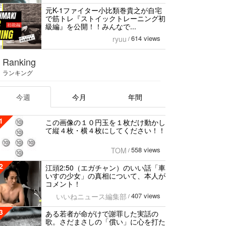
元K-1ファイター小比類巻貴之が自宅
で筋トレ『ストイックトレーニング初
級編』を公開！！みんなで...
614 views
ryuu
/
Ranking
ランキング
今週
今月
年間
1
この画像の１０円玉を１枚だけ動かし
て縦４枚・横４枚にしてください！！
558 views
TOM
/
2
江頭2:50（エガチャン）のいい話「車
いすの少女」の真相について、本人が
コメント！
407 views
いいねニュース編集部
/
3
ある若者が命がけで謝罪した実話の
歌。さだまさしの「償い」に心を打た