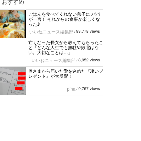
おすすめ
ごはんを食べてくれない息子に パパ
が一言！ それからの食事が楽しくな
った♪
93,778 views
いいねニュース編集部
/
亡くなった長女から教えてもらったこ
と「どんな人生でも無駄や敗北はな
い。大切なことは…」
3,952 views
いいねニュース編集部
/
奥さまから届いた愛を込めた『凄いプ
レゼント』が大反響！
9,767 views
pina
/