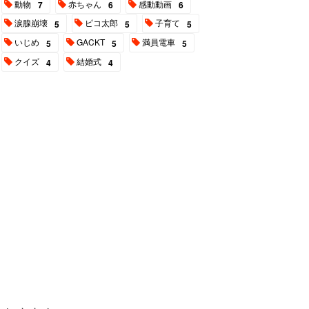
動物
赤ちゃん
感動動画
7
6
6
涙腺崩壊
ピコ太郎
子育て
5
5
5
いじめ
GACKT
満員電車
5
5
5
クイズ
結婚式
4
4