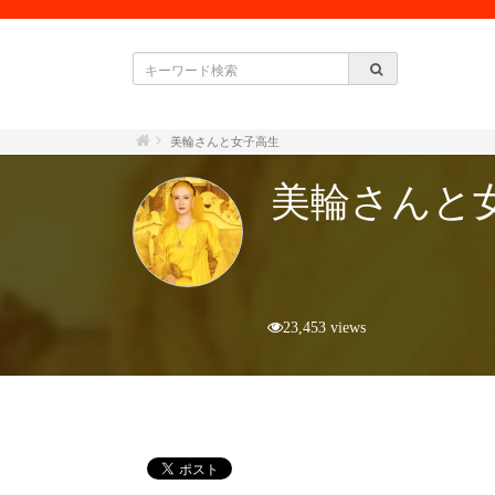
美輪さんと女子高生
美輪さん
23,453 views