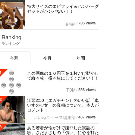
特大サイズのエビフライ＆ハンバーグ
セットがハンパない！！
706 views
gaga
/
Ranking
ランキング
今週
今月
年間
1
この画像の１０円玉を１枚だけ動かし
て縦４枚・横４枚にしてください！！
558 views
TOM
/
2
江頭2:50（エガチャン）のいい話「車
いすの少女」の真相について、本人が
コメント！
407 views
いいねニュース編集部
/
3
ある若者が命がけで謝罪した実話の
歌。さだまさしの「償い」に心を打た