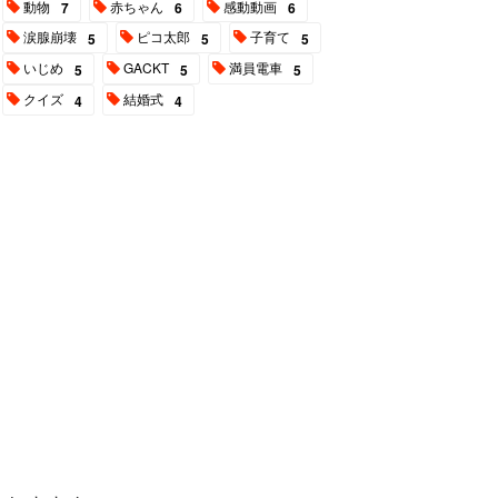
動物
赤ちゃん
感動動画
7
6
6
涙腺崩壊
ピコ太郎
子育て
5
5
5
いじめ
GACKT
満員電車
5
5
5
クイズ
結婚式
4
4