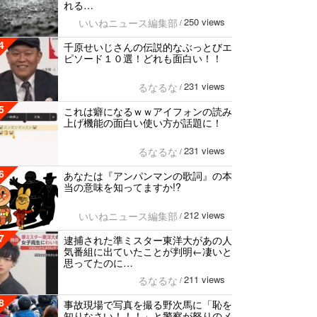
れる…
250 views
いいねニュース編集部
/
4
千原せいじさんの伝説的なぶっとびエ
ピソード１０選！どれも面白い！！
231 views
るなるな
/
5
これは癖になるｗｗアイフォンの読み
上げ機能の面白い使い方が話題に！
231 views
るなるな
/
6
あなたは『アンパンマンの歌詞』の本
当の意味を知ってますか!?
212 views
いいねニュース編集部
/
7
逮捕された準ミスター東洋大があの人
気番組に出ていたことが判明←凄いと
思ってたのに…
211 views
るなるな
/
8
事故現場で写真を撮る野次馬に「恥を
知りなさい！！！」と警察が怒りのメ