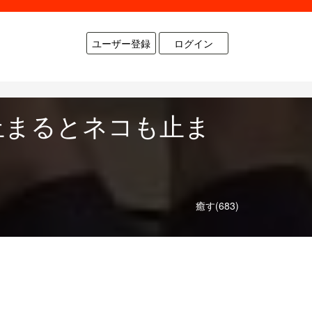
ユーザー登録
ログイン
止まるとネコも止ま
癒す(683)