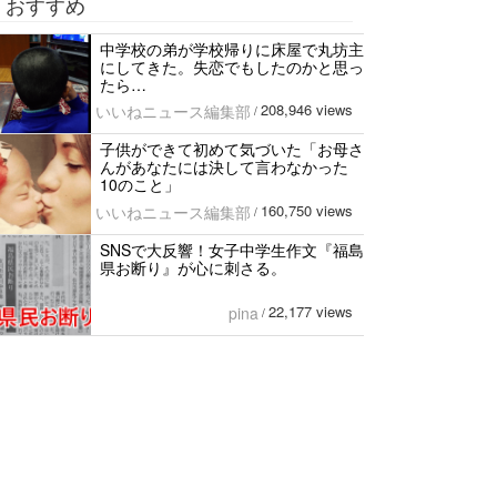
おすすめ
中学校の弟が学校帰りに床屋で丸坊主
にしてきた。失恋でもしたのかと思っ
たら…
208,946 views
いいねニュース編集部
/
子供ができて初めて気づいた「お母さ
んがあなたには決して言わなかった
10のこと」
160,750 views
いいねニュース編集部
/
SNSで大反響！女子中学生作文『福島
県お断り』が心に刺さる。
22,177 views
pina
/