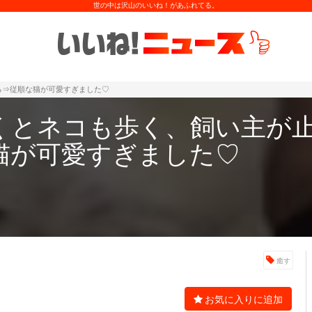
世の中は沢山のいいね！があふれてる。
る⇒従順な猫が可愛すぎました♡
くとネコも歩く、飼い主が
猫が可愛すぎました♡
癒す
お気に入りに追加