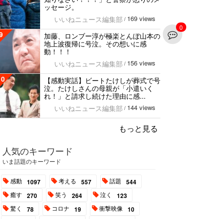
ッセージ。
169 views
いいねニュース編集部
/
0
9
加藤、ロンブー淳が極楽とんぼ山本の
地上波復帰に号泣。その想いに感
動！！！
156 views
いいねニュース編集部
/
10
【感動実話】ビートたけしが葬式で号
泣。たけしさんの母親が「小遣いく
れ！」と請求し続けた理由に感...
144 views
いいねニュース編集部
/
もっと見る
人気のキーワード
いま話題のキーワード
感動
考える
話題
1097
557
544
癒す
笑う
泣く
270
264
123
驚く
コロナ
衝撃映像
78
19
10