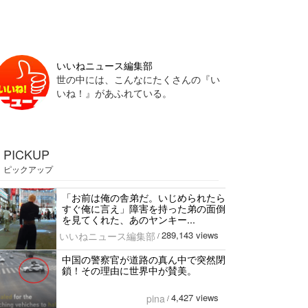
いいねニュース編集部
世の中には、こんなにたくさんの『い
いね！』があふれている。
PICKUP
ピックアップ
「お前は俺の舎弟だ。いじめられたら
すぐ俺に言え」障害を持った弟の面倒
を見てくれた、あのヤンキー...
289,143 views
いいねニュース編集部
/
中国の警察官が道路の真ん中で突然閉
鎖！その理由に世界中が賛美。
4,427 views
pina
/