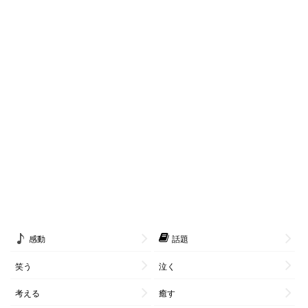
感動
話題
笑う
泣く
考える
癒す