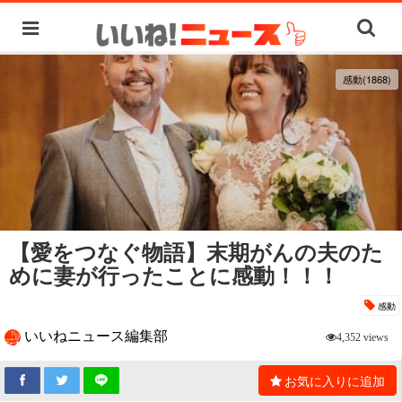
感動(1868)
【愛をつなぐ物語】末期がんの夫のた
めに妻が行ったことに感動！！！
感動
いいねニュース編集部
4,352 views
お気に入りに追加