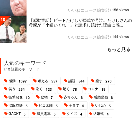
156 views
いいねニュース編集部
/
10
【感動実話】ビートたけしが葬式で号泣。たけしさんの
母親が「小遣いくれ！」と請求し続けた理由に感...
144 views
いいねニュース編集部
/
もっと見る
人気のキーワード
いま話題のキーワード
感動
考える
話題
癒す
1097
557
544
270
笑う
泣く
驚く
コロナ
264
123
78
19
衝撃映像
動物
赤ちゃん
感動動画
10
7
6
6
涙腺崩壊
ピコ太郎
子育て
いじめ
5
5
5
5
GACKT
満員電車
クイズ
結婚式
5
5
4
4