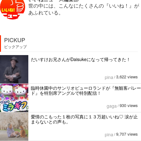
世の中には、こんなにたくさんの『いいね！』が
あふれている。
PICKUP
ピックアップ
だいすけお兄さんがDaisukeになって帰ってきた！
3,622 views
pina
/
臨時休園中のサンリオピューロランドが『無観客パレー
ド』を特別席アングルで特別配信！
930 views
gaga
/
愛情のこもった１枚の写真に１３万超いいね♡ 涙が止
まらないとの声も。
9,707 views
pina
/