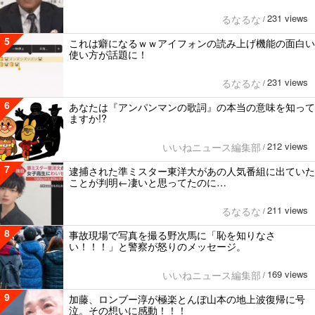
231 views
るなるな
/
5
これは癖になるｗｗアイフォンの読み上げ機能の面白い
使い方が話題に！
231 views
るなるな
/
6
あなたは『アンパンマンの歌詞』の本当の意味を知って
ますか!?
212 views
いいねニュース編集部
/
7
逮捕された準ミスター東洋大があの人気番組に出ていた
ことが判明←凄いと思ってたのに…
211 views
るなるな
/
8
事故現場で写真を撮る野次馬に「恥を知りなさ
い！！！」と警察が怒りのメッセージ。
169 views
いいねニュース編集部
/
9
加藤、ロンブー淳が極楽とんぼ山本の地上波復帰に号
泣。その想いに感動！！！