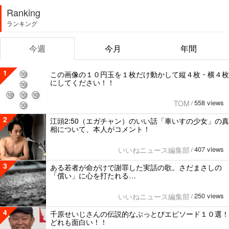
Ranking
ランキング
今週
今月
年間
1
この画像の１０円玉を１枚だけ動かして縦４枚・横４枚
にしてください！！
558 views
TOM
/
2
江頭2:50（エガチャン）のいい話「車いすの少女」の真
相について、本人がコメント！
407 views
いいねニュース編集部
/
3
ある若者が命がけで謝罪した実話の歌。さだまさしの
「償い」に心を打たれる…
250 views
いいねニュース編集部
/
4
千原せいじさんの伝説的なぶっとびエピソード１０選！
どれも面白い！！