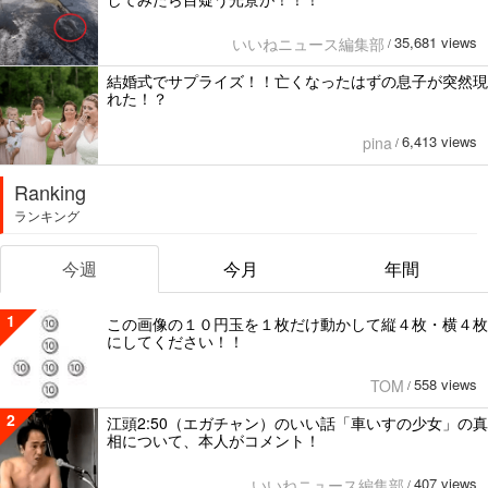
35,681 views
いいねニュース編集部
/
結婚式でサプライズ！！亡くなったはずの息子が突然現
れた！？
6,413 views
pina
/
Ranking
ランキング
今週
今月
年間
1
この画像の１０円玉を１枚だけ動かして縦４枚・横４枚
にしてください！！
558 views
TOM
/
2
江頭2:50（エガチャン）のいい話「車いすの少女」の真
相について、本人がコメント！
407 views
いいねニュース編集部
/