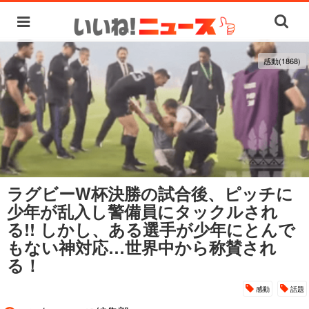
感動(1868)
ラグビーW杯決勝の試合後、ピッチに
少年が乱入し警備員にタックルされ
る!! しかし、ある選手が少年にとんで
もない神対応…世界中から称賛され
る！
感動
話題