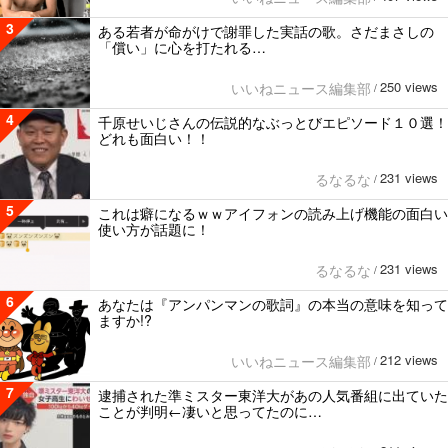
3
ある若者が命がけで謝罪した実話の歌。さだまさしの
「償い」に心を打たれる…
250 views
いいねニュース編集部
/
4
千原せいじさんの伝説的なぶっとびエピソード１０選！
どれも面白い！！
231 views
るなるな
/
5
これは癖になるｗｗアイフォンの読み上げ機能の面白い
使い方が話題に！
231 views
るなるな
/
6
あなたは『アンパンマンの歌詞』の本当の意味を知って
ますか!?
212 views
いいねニュース編集部
/
7
逮捕された準ミスター東洋大があの人気番組に出ていた
ことが判明←凄いと思ってたのに…