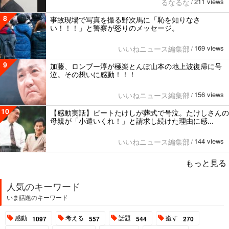
211 views
るなるな
/
8
事故現場で写真を撮る野次馬に「恥を知りなさ
い！！！」と警察が怒りのメッセージ。
169 views
いいねニュース編集部
/
9
加藤、ロンブー淳が極楽とんぼ山本の地上波復帰に号
泣。その想いに感動！！！
156 views
いいねニュース編集部
/
10
【感動実話】ビートたけしが葬式で号泣。たけしさんの
母親が「小遣いくれ！」と請求し続けた理由に感...
144 views
いいねニュース編集部
/
もっと見る
人気のキーワード
いま話題のキーワード
感動
考える
話題
癒す
1097
557
544
270