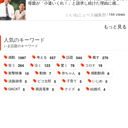
母親が「小遣いくれ！」と請求し続けた理由に感...
144 views
いいねニュース編集部
/
もっと見る
人気のキーワード
いま話題のキーワード
感動
考える
話題
癒す
1097
557
544
270
笑う
泣く
驚く
コロナ
264
123
78
19
衝撃映像
動物
赤ちゃん
感動動画
10
7
6
6
涙腺崩壊
ピコ太郎
子育て
いじめ
5
5
5
5
GACKT
満員電車
クイズ
結婚式
5
5
4
4