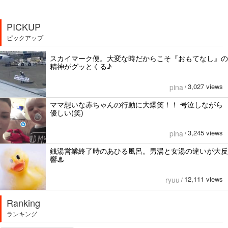
PICKUP
ピックアップ
スカイマーク便。大変な時だからこそ『おもてなし』の
精神がグッとくる♪
3,027 views
pina
/
ママ想いな赤ちゃんの行動に大爆笑！！ 号泣しながら
優しい(笑)
3,245 views
pina
/
銭湯営業終了時のあひる風呂。男湯と女湯の違いが大反
響♨
12,111 views
ryuu
/
Ranking
ランキング