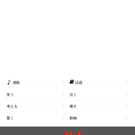
感動
話題
笑う
泣く
考える
癒す
驚く
動物