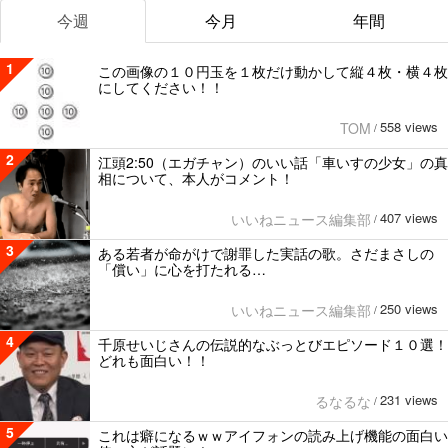
今週
今月
年間
1
この画像の１０円玉を１枚だけ動かして縦４枚・横４枚
にしてください！！
558 views
TOM
/
2
江頭2:50（エガチャン）のいい話「車いすの少女」の真
相について、本人がコメント！
407 views
いいねニュース編集部
/
3
ある若者が命がけで謝罪した実話の歌。さだまさしの
「償い」に心を打たれる…
250 views
いいねニュース編集部
/
4
千原せいじさんの伝説的なぶっとびエピソード１０選！
どれも面白い！！
231 views
るなるな
/
5
これは癖になるｗｗアイフォンの読み上げ機能の面白い