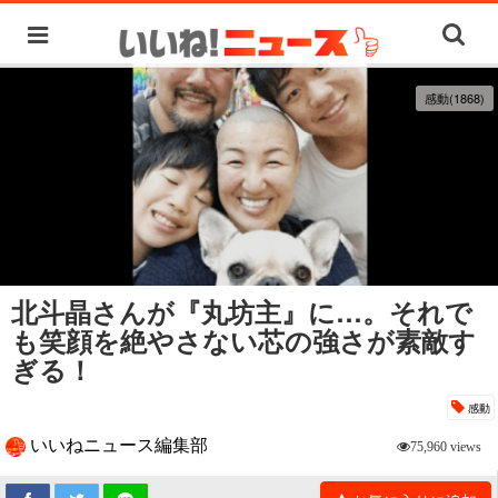
感動(1868)
北斗晶さんが『丸坊主』に…。それで
も笑顔を絶やさない芯の強さが素敵す
ぎる！
感動
いいねニュース編集部
75,960 views