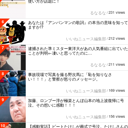
使い方が話題に！
231 views
るなるな
/
6
あなたは『アンパンマンの歌詞』の本当の意味を知って
ますか!?
212 views
いいねニュース編集部
/
7
逮捕された準ミスター東洋大があの人気番組に出ていた
ことが判明←凄いと思ってたのに…
211 views
るなるな
/
8
事故現場で写真を撮る野次馬に「恥を知りなさ
い！！！」と警察が怒りのメッセージ。
169 views
いいねニュース編集部
/
9
加藤、ロンブー淳が極楽とんぼ山本の地上波復帰に号
泣。その想いに感動！！！
156 views
いいねニュース編集部
/
10
【感動実話】ビートたけしが葬式で号泣。たけしさんの