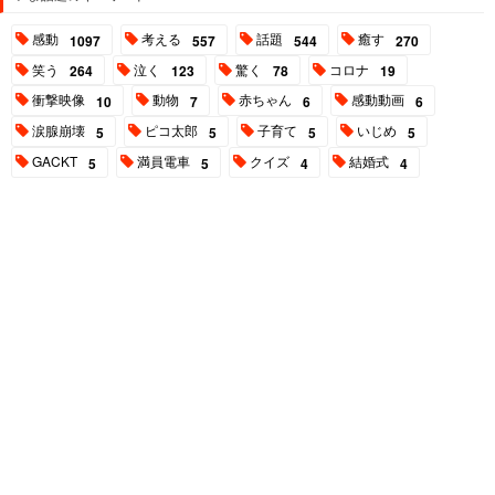
感動
考える
話題
癒す
1097
557
544
270
笑う
泣く
驚く
コロナ
264
123
78
19
衝撃映像
動物
赤ちゃん
感動動画
10
7
6
6
涙腺崩壊
ピコ太郎
子育て
いじめ
5
5
5
5
GACKT
満員電車
クイズ
結婚式
5
5
4
4