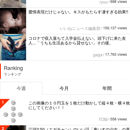
698 views
ryuu
/
愛情表現だけじゃない。キスがもたらす凄すぎる効果!!
159,137 views
いいねニュース編集部
/
コロナで収入落ちて入学金払えない。頭下げに来た友
人...「うちも生活あるから貸せない」その後。
17,763 views
gaga
/
Ranking
ランキング
今週
今月
年間
1
この画像の１０円玉を１枚だけ動かして縦４枚・横４枚
にしてください！！
558 views
TOM
/
2
江頭2:50（エガチャン）のいい話「車いすの少女」の真