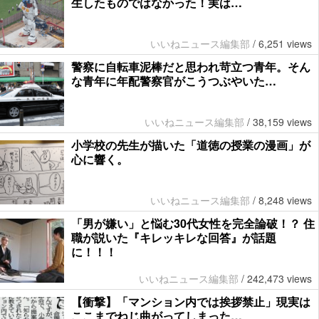
生したものではなかった！実は…
いいねニュース編集部
/
6,251 views
警察に自転車泥棒だと思われ苛立つ青年。そん
な青年に年配警察官がこうつぶやいた…
いいねニュース編集部
/
38,159 views
小学校の先生が描いた「道徳の授業の漫画」が
心に響く。
いいねニュース編集部
/
8,248 views
「男が嫌い」と悩む30代女性を完全論破！？ 住
職が説いた『キレッキレな回答』が話題
に！！！
いいねニュース編集部
/
242,473 views
【衝撃】「マンション内では挨拶禁止」現実は
ここまでねじ曲がってしまった…