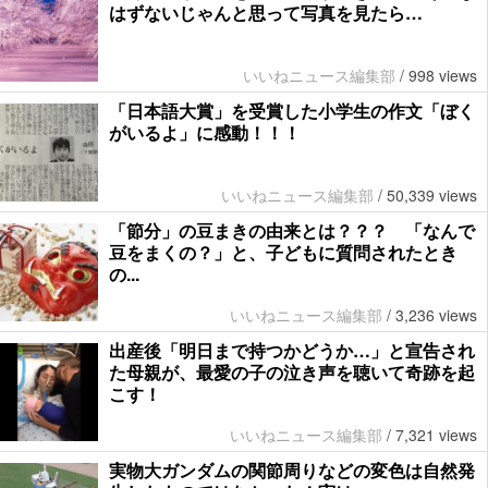
はずないじゃんと思って写真を見たら…
いいねニュース編集部
/
998 views
「日本語大賞」を受賞した小学生の作文「ぼく
がいるよ」に感動！！！
いいねニュース編集部
/
50,339 views
「節分」の豆まきの由来とは？？？ 「なんで
豆をまくの？」と、子どもに質問されたとき
の...
いいねニュース編集部
/
3,236 views
出産後「明日まで持つかどうか…」と宣告され
た母親が、最愛の子の泣き声を聴いて奇跡を起
こす！
いいねニュース編集部
/
7,321 views
実物大ガンダムの関節周りなどの変色は自然発