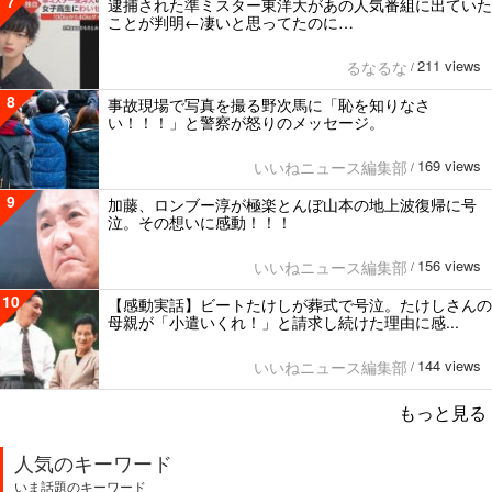
7
逮捕された準ミスター東洋大があの人気番組に出ていた
ことが判明←凄いと思ってたのに…
211 views
るなるな
/
8
事故現場で写真を撮る野次馬に「恥を知りなさ
い！！！」と警察が怒りのメッセージ。
169 views
いいねニュース編集部
/
9
加藤、ロンブー淳が極楽とんぼ山本の地上波復帰に号
泣。その想いに感動！！！
156 views
いいねニュース編集部
/
10
【感動実話】ビートたけしが葬式で号泣。たけしさんの
母親が「小遣いくれ！」と請求し続けた理由に感...
144 views
いいねニュース編集部
/
もっと見る
人気のキーワード
いま話題のキーワード