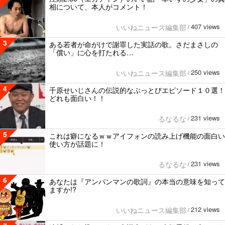
相について、本人がコメント！
407 views
いいねニュース編集部
/
3
ある若者が命がけで謝罪した実話の歌。さだまさしの
「償い」に心を打たれる…
250 views
いいねニュース編集部
/
4
千原せいじさんの伝説的なぶっとびエピソード１０選！
どれも面白い！！
231 views
るなるな
/
5
これは癖になるｗｗアイフォンの読み上げ機能の面白い
使い方が話題に！
231 views
るなるな
/
6
あなたは『アンパンマンの歌詞』の本当の意味を知って
ますか!?
212 views
いいねニュース編集部
/