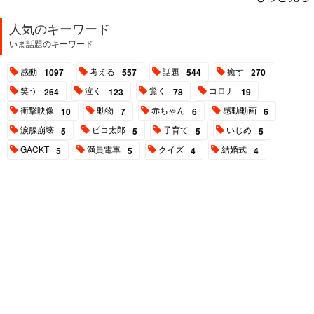
人気のキーワード
いま話題のキーワード
感動
考える
話題
癒す
1097
557
544
270
笑う
泣く
驚く
コロナ
264
123
78
19
衝撃映像
動物
赤ちゃん
感動動画
10
7
6
6
涙腺崩壊
ピコ太郎
子育て
いじめ
5
5
5
5
GACKT
満員電車
クイズ
結婚式
5
5
4
4