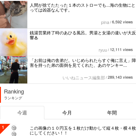
人間が捨てたたった１本のストローでも...海の生物にと
っては凶器なんです。
6,592 views
pina
/
銭湯営業終了時のあひる風呂。男湯と女湯の違いが大反
響♨
12,111 views
ryuu
/
「お前は俺の舎弟だ。いじめられたらすぐ俺に言え」障
害を持った弟の面倒を見てくれた、あのヤンキー...
289,143 views
いいねニュース編集部
/
Ranking
ランキング
今週
今月
年間
1
この画像の１０円玉を１枚だけ動かして縦４枚・横４枚
にしてください！！