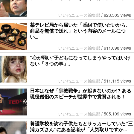
いいねニュース編集部
/
623,505 views
某テレビ局から届いた「番組で使いたいから、
商品を無償で送れ」という内容のメールにつ
い...
いいねニュース編集部
/
611,098 views
”心が弱い”子どもになってしまうやってはいけ
ない「３つの事」。
いいねニュース編集部
/
511,115 views
日本はなぜ「宗教戦争」が起きないのか!? ある
現役僧侶のスピーチが世界中で賞賛される！
いいねニュース編集部
/
505,109 views
養護学校を訪れ子供たちとサッカーしていた”三
浦カズさん”にある記者が「人気取りですか...