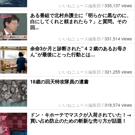
いいねニュース編集部
/
335,137 views
ある番組で北村弁護士に「明らかに黒なのに、
白にしてくれと頼まれたら？」と質問。その
回...
いいねニュース編集部
/
331,514 views
余命3か月と診断された”４２歳のあるお母さ
ん”が最後にとった行動とは…
いいねニュース編集部
/
321,255 views
18歳の回天特攻隊員の遺書
いいねニュース編集部
/
318,574 views
ドン・キホーテでマスクが入荷されていた！→
買い占め防止のための斬新な売り方が話題！