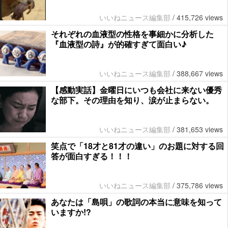
いいねニュース編集部
/
415,726 views
それぞれの血液型の性格を事細かに分析した
『血液型の詩』が的確すぎて面白い♪
いいねニュース編集部
/
388,667 views
【感動実話】金曜日にいつも会社に来ない優秀
な部下。その理由を知り、涙が止まらない。
いいねニュース編集部
/
381,653 views
笑点で「18才と81才の違い」のお題に対する回
答が面白すぎる！！！
いいねニュース編集部
/
375,786 views
あなたは「島唄」の歌詞の本当に意味を知って
いますか!?