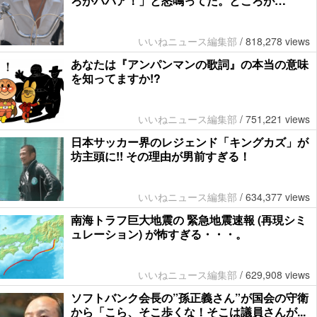
ろがババア！」と怒鳴ってた。ところが…
いいねニュース編集部
/
818,278 views
あなたは『アンパンマンの歌詞』の本当の意味
を知ってますか!?
いいねニュース編集部
/
751,221 views
日本サッカー界のレジェンド「キングカズ」が
坊主頭に!! その理由が男前すぎる！
いいねニュース編集部
/
634,377 views
南海トラフ巨大地震の 緊急地震速報 (再現シミ
ュレーション) が怖すぎる・・・。
いいねニュース編集部
/
629,908 views
ソフトバンク会長の”孫正義さん”が国会の守衛
から「こら、そこ歩くな！そこは議員さんが...