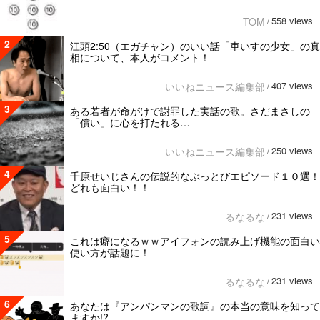
558 views
TOM
/
2
江頭2:50（エガチャン）のいい話「車いすの少女」の真
相について、本人がコメント！
407 views
いいねニュース編集部
/
3
ある若者が命がけで謝罪した実話の歌。さだまさしの
「償い」に心を打たれる…
250 views
いいねニュース編集部
/
4
千原せいじさんの伝説的なぶっとびエピソード１０選！
どれも面白い！！
231 views
るなるな
/
5
これは癖になるｗｗアイフォンの読み上げ機能の面白い
使い方が話題に！
231 views
るなるな
/
6
あなたは『アンパンマンの歌詞』の本当の意味を知って
ますか!?