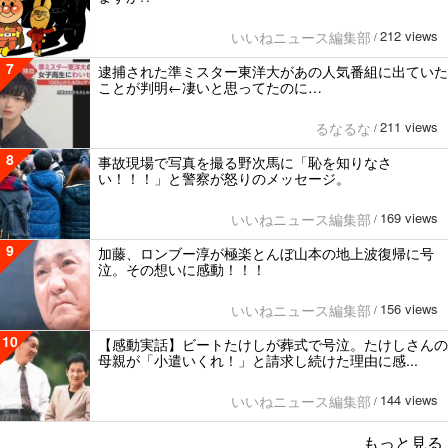
212 views
いいねニュース編集部
/
7
逮捕された準ミスター東洋大があの人気番組に出ていた
ことが判明←凄いと思ってたのに…
211 views
るなるな
/
8
事故現場で写真を撮る野次馬に「恥を知りなさ
い！！！」と警察が怒りのメッセージ。
169 views
いいねニュース編集部
/
9
加藤、ロンブー淳が極楽とんぼ山本の地上波復帰に号
泣。その想いに感動！！！
156 views
いいねニュース編集部
/
10
【感動実話】ビートたけしが葬式で号泣。たけしさんの
母親が「小遣いくれ！」と請求し続けた理由に感...
144 views
いいねニュース編集部
/
もっと見る