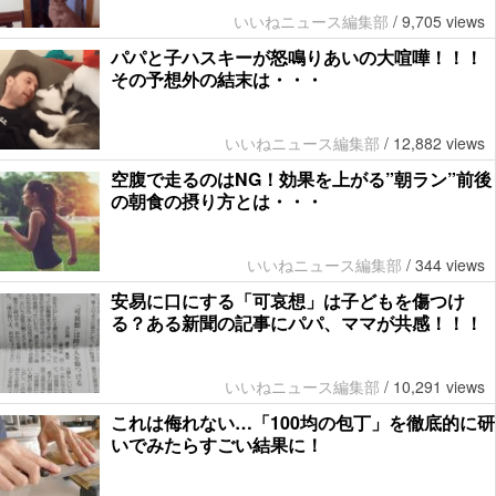
いいねニュース編集部
/
9,705 views
パパと子ハスキーが怒鳴りあいの大喧嘩！！！
その予想外の結末は・・・
いいねニュース編集部
/
12,882 views
空腹で走るのはNG！効果を上がる”朝ラン”前後
の朝食の摂り方とは・・・
いいねニュース編集部
/
344 views
安易に口にする「可哀想」は子どもを傷つけ
る？ある新聞の記事にパパ、ママが共感！！！
いいねニュース編集部
/
10,291 views
これは侮れない…「100均の包丁」を徹底的に研
いでみたらすごい結果に！