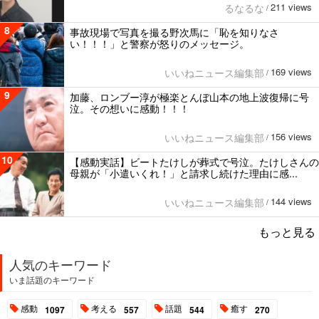
211 views
るなるな
/
8
事故現場で写真を撮る野次馬に「恥を知りなさ
い！！！」と警察が怒りのメッセージ。
169 views
いいねニュース編集部
/
9
加藤、ロンブー淳が極楽とんぼ山本の地上波復帰に号
泣。その想いに感動！！！
156 views
いいねニュース編集部
/
10
【感動実話】ビートたけしが葬式で号泣。たけしさんの
母親が「小遣いくれ！」と請求し続けた理由に感...
144 views
いいねニュース編集部
/
もっと見る
人気のキーワード
いま話題のキーワード
感動
考える
話題
癒す
1097
557
544
270