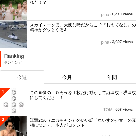
れた！？
6,413 views
pina
/
スカイマーク便。大変な時だからこそ『おもてなし』の
精神がグッとくる♪
3,027 views
pina
/
Ranking
ランキング
今週
今月
年間
1
この画像の１０円玉を１枚だけ動かして縦４枚・横４枚
にしてください！！
558 views
TOM
/
2
江頭2:50（エガチャン）のいい話「車いすの少女」の真
相について、本人がコメント！