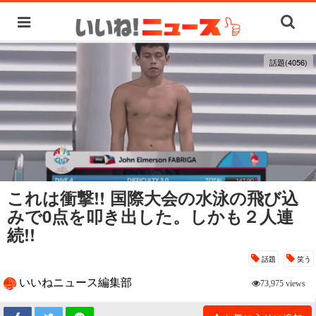
話題(4056)
これは衝撃!! 国際大会の水泳の飛び込
みで0点を叩き出した。しかも２人連
続!!
話題
笑う
いいねニュース編集部
73,975 views