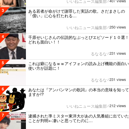
407 views
いいねニュース編集部
/
3
ある若者が命がけで謝罪した実話の歌。さだまさしの
「償い」に心を打たれる…
250 views
いいねニュース編集部
/
4
千原せいじさんの伝説的なぶっとびエピソード１０選！
どれも面白い！！
231 views
るなるな
/
5
これは癖になるｗｗアイフォンの読み上げ機能の面白い
使い方が話題に！
231 views
るなるな
/
6
あなたは『アンパンマンの歌詞』の本当の意味を知って
ますか!?
212 views
いいねニュース編集部
/
7
逮捕された準ミスター東洋大があの人気番組に出ていた
ことが判明←凄いと思ってたのに…