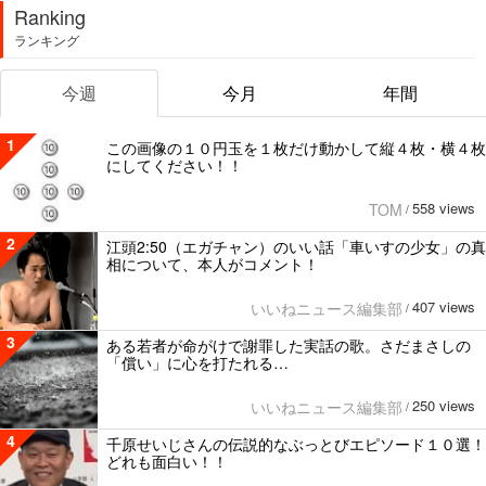
Ranking
ランキング
今週
今月
年間
1
この画像の１０円玉を１枚だけ動かして縦４枚・横４枚
にしてください！！
558 views
TOM
/
2
江頭2:50（エガチャン）のいい話「車いすの少女」の真
相について、本人がコメント！
407 views
いいねニュース編集部
/
3
ある若者が命がけで謝罪した実話の歌。さだまさしの
「償い」に心を打たれる…
250 views
いいねニュース編集部
/
4
千原せいじさんの伝説的なぶっとびエピソード１０選！
どれも面白い！！