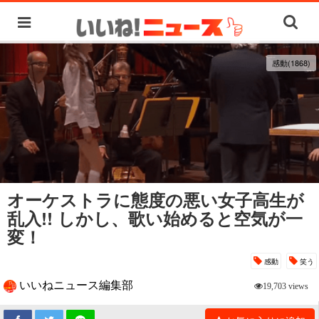
感動(1868)
オーケストラに態度の悪い女子高生が
乱入!! しかし、歌い始めると空気が一
変！
感動
笑う
いいねニュース編集部
19,703 views