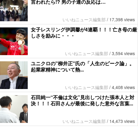
言われたら!? 男の子達の反応は…
いいねニュース編集部
/
17,398 views
女子レスリング伊調馨が4連覇！！！亡き母の厳
しさを励みに・・・
いいねニュース編集部
/
3,594 views
ユニクロの"柳井正"氏の「人生のピーク論」。
起業家精神について熱...
いいねニュース編集部
/
4,408 views
石田純一“不倫は文化”見出しつけた張本人と対
決！！！石田さんが最後に発した意外な言葉...
いいねニュース編集部
/
14,473 views