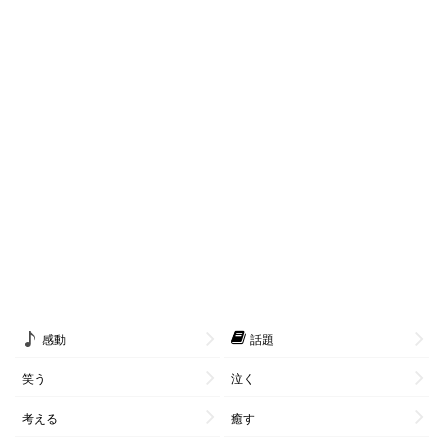
感動
話題
笑う
泣く
考える
癒す