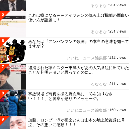
231 views
るなるな
/
5
これは癖になるｗｗアイフォンの読み上げ機能の面白い
使い方が話題に！
231 views
るなるな
/
6
あなたは『アンパンマンの歌詞』の本当の意味を知って
ますか!?
212 views
いいねニュース編集部
/
7
逮捕された準ミスター東洋大があの人気番組に出ていた
ことが判明←凄いと思ってたのに…
211 views
るなるな
/
8
事故現場で写真を撮る野次馬に「恥を知りなさ
い！！！」と警察が怒りのメッセージ。
169 views
いいねニュース編集部
/
9
加藤、ロンブー淳が極楽とんぼ山本の地上波復帰に号
泣。その想いに感動！！！