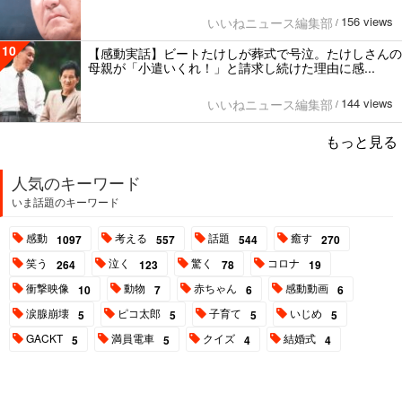
156 views
いいねニュース編集部
/
10
【感動実話】ビートたけしが葬式で号泣。たけしさんの
母親が「小遣いくれ！」と請求し続けた理由に感...
144 views
いいねニュース編集部
/
もっと見る
人気のキーワード
いま話題のキーワード
感動
考える
話題
癒す
1097
557
544
270
笑う
泣く
驚く
コロナ
264
123
78
19
衝撃映像
動物
赤ちゃん
感動動画
10
7
6
6
涙腺崩壊
ピコ太郎
子育て
いじめ
5
5
5
5
GACKT
満員電車
クイズ
結婚式
5
5
4
4