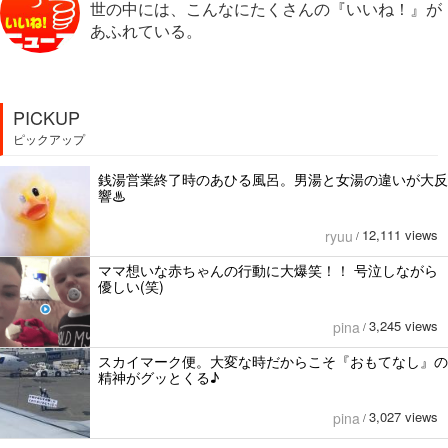
世の中には、こんなにたくさんの『いいね！』が
あふれている。
PICKUP
ピックアップ
銭湯営業終了時のあひる風呂。男湯と女湯の違いが大反
響♨
12,111 views
ryuu
/
ママ想いな赤ちゃんの行動に大爆笑！！ 号泣しながら
優しい(笑)
3,245 views
pina
/
スカイマーク便。大変な時だからこそ『おもてなし』の
精神がグッとくる♪
3,027 views
pina
/