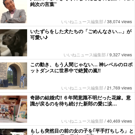
純次の言葉”
いいねニュース編集部
/
38,074 views
いたずらをした犬たちの「ごめんなさい…」が
可愛い♪
いいねニュース編集部
/
9,327 views
この動き、もう人間じゃない… 神レベルのロボ
ットダンスに世界中で絶賛の嵐!!
いいねニュース編集部
/
21,769 views
奇跡の結婚式!! ６年間意識不明だった花嫁。意
識が戻るのを待ち続けた新郎の愛に涙…
いいねニュース編集部
/
40,469 views
もしも突然目の前の女の子を｢平手打ちしろ」と