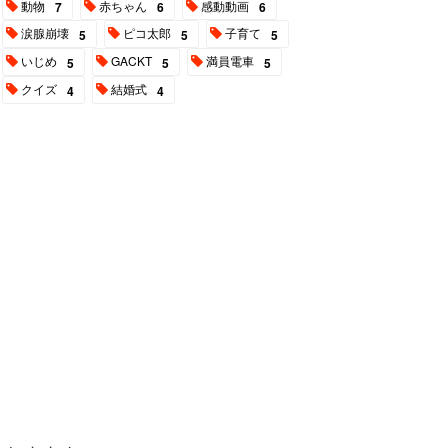
動物
赤ちゃん
感動動画
7
6
6
涙腺崩壊
ピコ太郎
子育て
5
5
5
いじめ
GACKT
満員電車
5
5
5
クイズ
結婚式
4
4