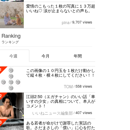
愛情のこもった１枚の写真に１３万超
いいね♡ 涙が止まらないとの声も。
9,707 views
pina
/
Ranking
ランキング
今週
今月
年間
1
この画像の１０円玉を１枚だけ動かし
て縦４枚・横４枚にしてください！！
558 views
TOM
/
2
江頭2:50（エガチャン）のいい話「車
いすの少女」の真相について、本人が
コメント！
407 views
いいねニュース編集部
/
3
ある若者が命がけで謝罪した実話の
歌。さだまさしの「償い」に心を打た