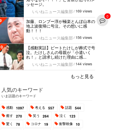
ッセージ。
169 views
いいねニュース編集部
/
0
9
加藤、ロンブー淳が極楽とんぼ山本の
地上波復帰に号泣。その想いに感
動！！！
156 views
いいねニュース編集部
/
10
【感動実話】ビートたけしが葬式で号
泣。たけしさんの母親が「小遣いく
れ！」と請求し続けた理由に感...
144 views
いいねニュース編集部
/
もっと見る
人気のキーワード
いま話題のキーワード
感動
考える
話題
1097
557
544
癒す
笑う
泣く
270
264
123
驚く
コロナ
衝撃映像
78
19
10