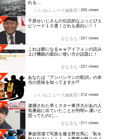
れる…
250 views
いいねニュース編集部
/
4
千原せいじさんの伝説的なぶっとびエ
ピソード１０選！どれも面白い！！
231 views
るなるな
/
5
これは癖になるｗｗアイフォンの読み
上げ機能の面白い使い方が話題に！
231 views
るなるな
/
6
あなたは『アンパンマンの歌詞』の本
当の意味を知ってますか!?
212 views
いいねニュース編集部
/
7
逮捕された準ミスター東洋大があの人
気番組に出ていたことが判明←凄いと
思ってたのに…
211 views
るなるな
/
8
事故現場で写真を撮る野次馬に「恥を
知りなさい！！！」と警察が怒りのメ