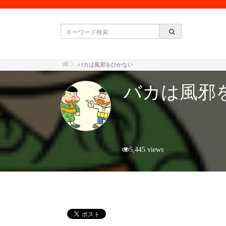
バカは風邪をひかない
バカは風邪
5,445 views