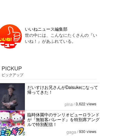
いいねニュース編集部
世の中には、こんなにたくさんの『い
いね！』があふれている。
PICKUP
ピックアップ
だいすけお兄さんがDaisukeになって
帰ってきた！
3,622 views
pina
/
臨時休園中のサンリオピューロランド
が『無観客パレード』を特別席アング
ルで特別配信！
930 views
gaga
/