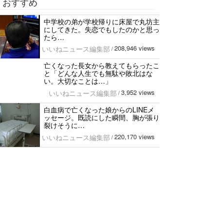
おすすめ
中学校の弟が学校帰りに床屋で丸坊主
にしてきた。失恋でもしたのかと思っ
たら…
208,946 views
いいねニュース編集部
/
亡くなった長女から教えてもらったこ
と「どんな人生でも無駄や敗北はな
い。大切なことは…」
3,952 views
いいねニュース編集部
/
白血病で亡くなった娘からのLINEメ
ッセージ。既読にした瞬間、胸が張り
裂けそうに…
220,170 views
いいねニュース編集部
/