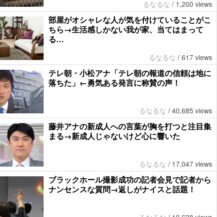
るなるな
/
1,200 views
部屋がオシャレな人が気を付けていることがこ
ちら→生活感しかない我が家、当てはまって
る…
るなるな
/
617 views
テレ朝・小松アナ「テレ朝の報道の信頼は地に
落ちた」←勇気ある発言に称賛の声！
るなるな
/
40,685 views
藤井アナの新成人への言葉が胸を打つと注目集
まる→新成人じゃないけど心に響いた
るなるな
/
17,047 views
ブラックホール撮影成功の記者会見で記者から
ナンセンスな質問→返しがナイスと話題！