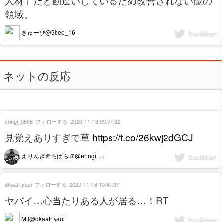
人材」だと勘違いしているため改善されない魔の
領域。
きゅーび@9bee_16
ネットの反応
eringi_0806
フォローする
2020-11-18 09:07:32
見覚えありすぎて草
https://t.co/26kwj2dGCJ
えりんぎ＠ちばらぎ@eringi_...
dkaatrtyaui
フォローする
2020-11-18 10:47:37
ヤバイ…心当たりある人が居る…！RT
M.I@dkaatrtyaui