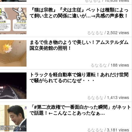
るなるな
/
10,638 views
『猫は宗教』『犬は主従』ペットは種類によっ
て飼い主との関係に違いが…→共感の声多数！
るなるな
/
2,502 views
まるで生き物のようで美しい！アムステルダム
国立美術館の照明！
るなるな
/
188 views
トラックを軽自動車で煽り運転！あれだけ世間
で騒がられてるのになぜ・・・
るなるな
/
1,413 views
「#第二次政権で一番面白かった瞬間」がネット
で話題！←こんなことあったなぁ…
るなるな
/
3,181 views