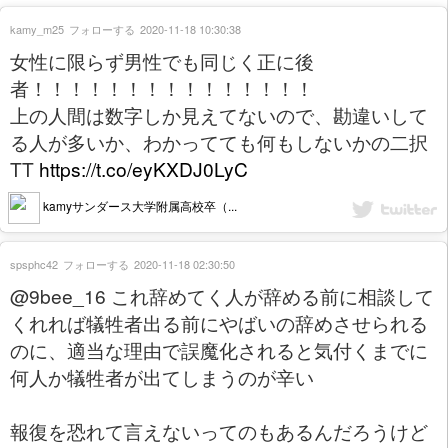
kamy_m25
フォローする
2020-11-18 10:30:38
女性に限らず男性でも同じく正に後
者！！！！！！！！！！！！！！！
上の人間は数字しか見えてないので、勘違いして
る人が多いか、わかってても何もしないかの二択
TT
https://t.co/eyKXDJ0LyC
kamyサンダース大学附属高校卒（...
spsphc42
フォローする
2020-11-18 02:30:50
@9bee_16 これ辞めてく人が辞める前に相談して
くれれば犠牲者出る前にやばいの辞めさせられる
のに、適当な理由で誤魔化されると気付くまでに
何人か犠牲者が出てしまうのが辛い
報復を恐れて言えないってのもあるんだろうけど