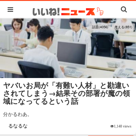
話題(4056)
考える(851)
ヤバいお局が「有難い人材」と勘違い
されてしまう→結果その部署が魔の領
域になってるという話
分かるわあ。
るなるな
1,148 views