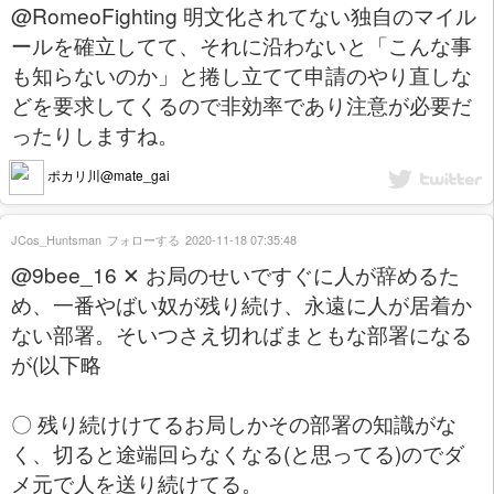
@RomeoFighting 明文化されてない独自のマイル
ールを確立してて、それに沿わないと「こんな事
も知らないのか」と捲し立てて申請のやり直しな
どを要求してくるので非効率であり注意が必要だ
ったりしますね。
ポカリ川@mate_gai
JCos_Huntsman
フォローする
2020-11-18 07:35:48
@9bee_16 ✕ お局のせいですぐに人が辞めるた
め、一番やばい奴が残り続け、永遠に人が居着か
ない部署。そいつさえ切ればまともな部署になる
が(以下略
〇 残り続けけてるお局しかその部署の知識がな
く、切ると途端回らなくなる(と思ってる)のでダ
メ元で人を送り続けてる。