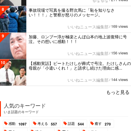
るなるな
/
8
事故現場で写真を撮る野次馬に「恥を知りなさ
い！！！」と警察が怒りのメッセージ。
169 views
いいねニュース編集部
/
9
加藤、ロンブー淳が極楽とんぼ山本の地上波復帰に号
泣。その想いに感動！！！
156 views
いいねニュース編集部
/
10
【感動実話】ビートたけしが葬式で号泣。たけしさんの
母親が「小遣いくれ！」と請求し続けた理由に感...
144 views
いいねニュース編集部
/
もっと見る
人気のキーワード
いま話題のキーワード
感動
考える
話題
癒す
1097
557
544
270