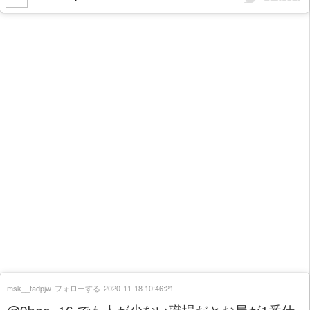
msk__tadpjw
フォローする
2020-11-18 10:46:21
@9bee_16 でも人が少ない職場だとお局が1番仕