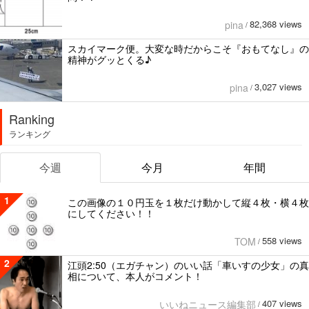
82,368 views
pina
/
スカイマーク便。大変な時だからこそ『おもてなし』の
精神がグッとくる♪
3,027 views
pina
/
Ranking
ランキング
今週
今月
年間
1
この画像の１０円玉を１枚だけ動かして縦４枚・横４枚
にしてください！！
558 views
TOM
/
2
江頭2:50（エガチャン）のいい話「車いすの少女」の真
相について、本人がコメント！
407 views
いいねニュース編集部
/