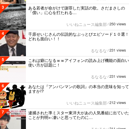
3
ある若者が命がけで謝罪した実話の歌。さだまさしの
「償い」に心を打たれる…
250 views
いいねニュース編集部
/
4
千原せいじさんの伝説的なぶっとびエピソード１０選！
どれも面白い！！
231 views
るなるな
/
5
これは癖になるｗｗアイフォンの読み上げ機能の面白い
使い方が話題に！
231 views
るなるな
/
6
あなたは『アンパンマンの歌詞』の本当の意味を知って
ますか!?
212 views
いいねニュース編集部
/
7
逮捕された準ミスター東洋大があの人気番組に出ていた
ことが判明←凄いと思ってたのに…
211 views