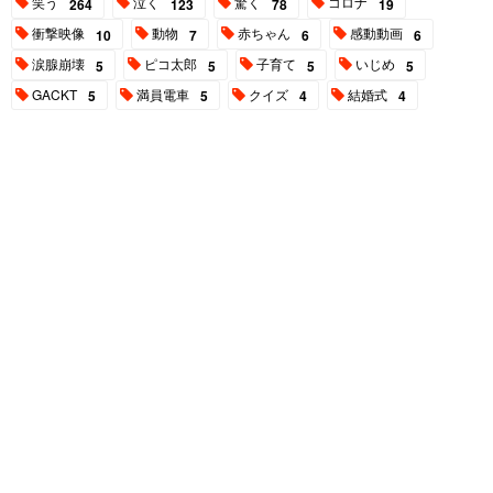
笑う
泣く
驚く
コロナ
264
123
78
19
衝撃映像
動物
赤ちゃん
感動動画
10
7
6
6
涙腺崩壊
ピコ太郎
子育て
いじめ
5
5
5
5
GACKT
満員電車
クイズ
結婚式
5
5
4
4