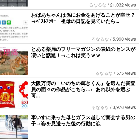
るなるな
/
21,032 views
おばあちゃんは孫にお金をあげることが幸せ？
→ﾍﾞｽﾄｱﾝｻｰ「祖母の日記を見ていたら...
るなるな
/
5,990 views
とある薬局のフリーマガジンの表紙のセンスが
凄いと話題！→これは笑うｗｗ
るなるな
/
575 views
大阪万博の「いのちの輝きくん」を選んだ審査
員の面々の作品がこちら…←あれ以外を選ぶ
可...
るなるな
/
3,976 views
車いすに乗った母とガラス越しで面会する男の
子→姿を見送った後の行動に涙