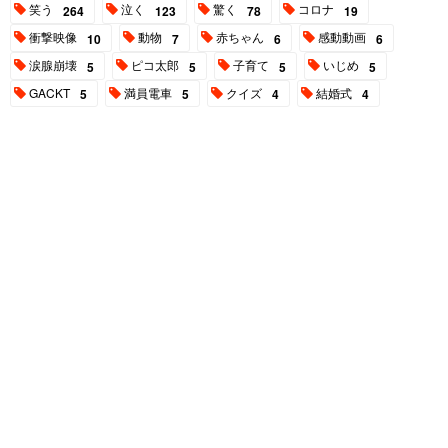
笑う
泣く
驚く
コロナ
264
123
78
19
衝撃映像
動物
赤ちゃん
感動動画
10
7
6
6
涙腺崩壊
ピコ太郎
子育て
いじめ
5
5
5
5
GACKT
満員電車
クイズ
結婚式
5
5
4
4