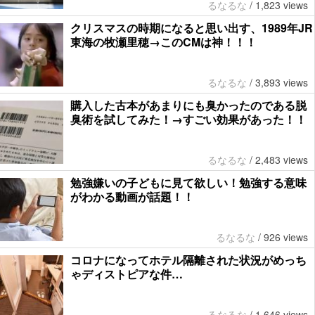
るなるな
/
1,823 views
クリスマスの時期になると思い出す、1989年JR
東海の牧瀬里穂→このCMは神！！！
るなるな
/
3,893 views
購入した古本があまりにも臭かったのである脱
臭術を試してみた！→すごい効果があった！！
るなるな
/
2,483 views
勉強嫌いの子どもに見て欲しい！勉強する意味
がわかる動画が話題！！
るなるな
/
926 views
コロナになってホテル隔離された状況がめっち
ゃディストピアな件…
るなるな
/
1,646 views