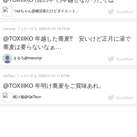
つゆちゃん@婚活垢だけどダイエット...
marurojr
フォローする
2020-01-01 13:19:54
@TOXIIIKO 年越した蕎麦⁉ 安いけど正月に湯で
蕎麦は要らないなぁ…
まるろ@marurojr
QaTbun
フォローする
2020-01-01 11:27:59
@TOXIIIKO 年明け蕎麦をご賞味あれ。
眠り猫@QaTbun