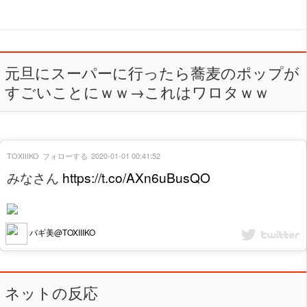
元旦にスーパーに行ったら蕎麦のポップが
すごいことにｗｗ→これはワロタｗｗ
TOXIIIKO
フォローする
2020-01-01 00:41:52
みなさん
https://t.co/AXn6uBusQO
バギ美@TOXIIIKO
ネットの反応