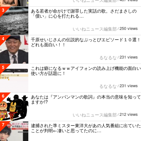
いいねニュース編集部
/
3
ある若者が命がけで謝罪した実話の歌。さだまさしの
「償い」に心を打たれる…
250 views
いいねニュース編集部
/
4
千原せいじさんの伝説的なぶっとびエピソード１０選！
どれも面白い！！
231 views
るなるな
/
5
これは癖になるｗｗアイフォンの読み上げ機能の面白い
使い方が話題に！
231 views
るなるな
/
6
あなたは『アンパンマンの歌詞』の本当の意味を知って
ますか!?
212 views
いいねニュース編集部
/
7
逮捕された準ミスター東洋大があの人気番組に出ていた
ことが判明←凄いと思ってたのに…