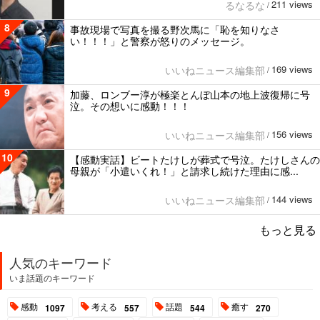
211 views
るなるな
/
8
事故現場で写真を撮る野次馬に「恥を知りなさ
い！！！」と警察が怒りのメッセージ。
169 views
いいねニュース編集部
/
9
加藤、ロンブー淳が極楽とんぼ山本の地上波復帰に号
泣。その想いに感動！！！
156 views
いいねニュース編集部
/
10
【感動実話】ビートたけしが葬式で号泣。たけしさんの
母親が「小遣いくれ！」と請求し続けた理由に感...
144 views
いいねニュース編集部
/
もっと見る
人気のキーワード
いま話題のキーワード
感動
考える
話題
癒す
1097
557
544
270