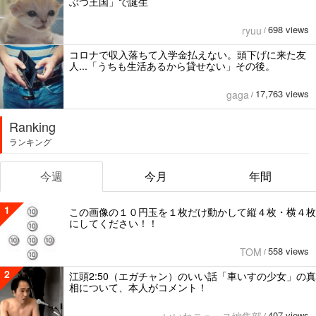
ぶつ王国」で誕生
698 views
ryuu
/
コロナで収入落ちて入学金払えない。頭下げに来た友
人...「うちも生活あるから貸せない」その後。
17,763 views
gaga
/
Ranking
ランキング
今週
今月
年間
1
この画像の１０円玉を１枚だけ動かして縦４枚・横４枚
にしてください！！
558 views
TOM
/
2
江頭2:50（エガチャン）のいい話「車いすの少女」の真
相について、本人がコメント！
407 views