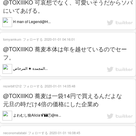
@TOXIIIKO 可哀想でなく、可愛いそうだからソバ
にいてあげる。
H man of Legend@H...
tomyamkum
フォローする
2020-01-01 04:16:01
@TOXIIIKO 蕎麦本体は年を越せているのでセー
フ。
المجمدة ★ المرحاض...
rezerbit1212
フォローする
2020-01-01 14:05:48
@TOXIIIKO 蕎麦は一袋14円で買えるんだよな
元旦の時だけ4倍の価格にした企業め
よわむし狼Alicia🍹🏰🕛@re...
neconomatatabi
フォローする
2020-01-01 16:08:45