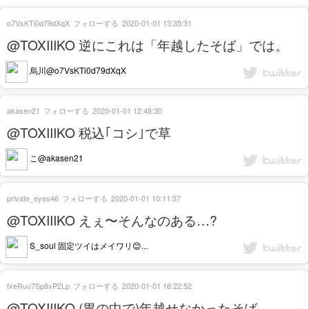
o7VsKTi0d79dXqX
フォローする
2020-01-01 13:35:31
@TOXIIIKO 逆にこれは「年越したそば」では。
烏川@o7VsKTi0d79dXqX
akasen21
フォローする
2020-01-01 12:48:30
@TOXIIIKO 税込｢コシ｣で草
こ@akasen21
private_eyes46
フォローする
2020-01-01 10:11:37
@TOXIIIKO えぇ〜そんなのある…?
S_soul 固定ツイはメイワリ😊...
fxeRuu7Sp8xP2Lp
フォローする
2020-01-01 16:22:52
@TOXIIIKO (胃の中で)年越せなかったそば