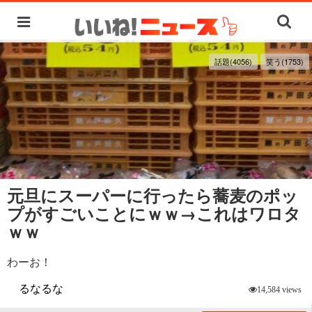
話題(4056)
笑う(1753)
元旦にスーパーに行ったら蕎麦のポッ
プがすごいことにｗｗ→これはワロタ
ｗｗ
わーお！
るなるな
14,584 views