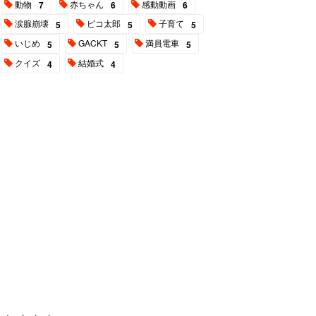
動物
赤ちゃん
感動動画
7
6
6
涙腺崩壊
ピコ太郎
子育て
5
5
5
いじめ
GACKT
満員電車
5
5
5
クイズ
結婚式
4
4