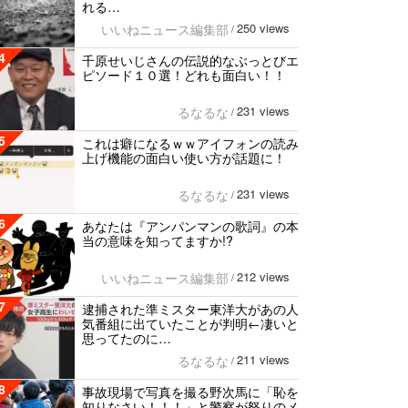
れる…
250 views
いいねニュース編集部
/
4
千原せいじさんの伝説的なぶっとびエ
ピソード１０選！どれも面白い！！
231 views
るなるな
/
5
これは癖になるｗｗアイフォンの読み
上げ機能の面白い使い方が話題に！
231 views
るなるな
/
6
あなたは『アンパンマンの歌詞』の本
当の意味を知ってますか!?
212 views
いいねニュース編集部
/
7
逮捕された準ミスター東洋大があの人
気番組に出ていたことが判明←凄いと
思ってたのに…
211 views
るなるな
/
8
事故現場で写真を撮る野次馬に「恥を
知りなさい！！！」と警察が怒りのメ