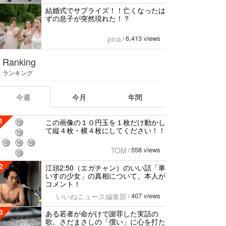
結婚式でサプライズ！！亡くなったは
ずの息子が突然現れた！？
6,413 views
pina
/
Ranking
ランキング
今週
今月
年間
1
この画像の１０円玉を１枚だけ動かし
て縦４枚・横４枚にしてください！！
558 views
TOM
/
2
江頭2:50（エガチャン）のいい話「車
いすの少女」の真相について、本人が
コメント！
407 views
いいねニュース編集部
/
3
ある若者が命がけで謝罪した実話の
歌。さだまさしの「償い」に心を打た