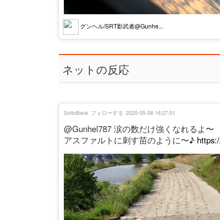
グンヘル/SRT影武者@Gunhe...
ネットの反応
SottoBank
フォローする
2020-05-08 16:27:51
@Gunhel787 涙の数だけ強くなれるよ〜
アスファルトに刺す苗のように〜♪
https: