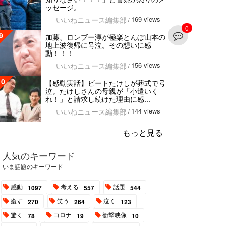
ッセージ。
169 views
いいねニュース編集部
/
0
9
加藤、ロンブー淳が極楽とんぼ山本の
地上波復帰に号泣。その想いに感
動！！！
156 views
いいねニュース編集部
/
10
【感動実話】ビートたけしが葬式で号
泣。たけしさんの母親が「小遣いく
れ！」と請求し続けた理由に感...
144 views
いいねニュース編集部
/
もっと見る
人気のキーワード
いま話題のキーワード
感動
考える
話題
1097
557
544
癒す
笑う
泣く
270
264
123
驚く
コロナ
衝撃映像
78
19
10