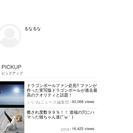
るなるな
PICKUP
ピックアップ
ドラゴンボールファン必見!! ファンが
作った実写版ドラゴンボールが過去最
高のクオリティと話題！
93,068 views
いいねニュース編集部
/
癒され度数９９％！！ 道端の穴にハ
マった猫ちゃん達(*´ω｀)
16,425 views
pina
/