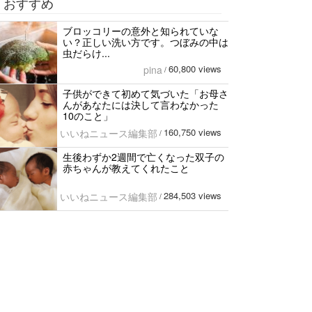
おすすめ
ブロッコリーの意外と知られていな
い？正しい洗い方です。つぼみの中は
虫だらけ...
60,800 views
pina
/
子供ができて初めて気づいた「お母さ
んがあなたには決して言わなかった
10のこと」
160,750 views
いいねニュース編集部
/
生後わずか2週間で亡くなった双子の
赤ちゃんが教えてくれたこと
284,503 views
いいねニュース編集部
/