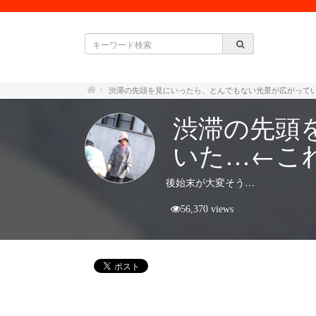
渋滞の先頭を見にいったら、とんでもない光景が広がって
渋滞の先頭
いた…←こ
後始末が大変そう…
56,370 views