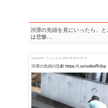
渋滞の先頭を見にいったら、と
は悲惨…
Gunhel787
フォローする
2020-05-08 07:37:15
渋滞の先頭の悲劇
https://t.co/cukkoRr2cp