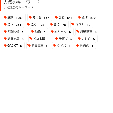
人気のキーワード
いま話題のキーワード
感動
考える
話題
癒す
1097
557
544
270
笑う
泣く
驚く
コロナ
264
123
78
19
衝撃映像
動物
赤ちゃん
感動動画
10
7
6
6
涙腺崩壊
ピコ太郎
子育て
いじめ
5
5
5
5
GACKT
満員電車
クイズ
結婚式
5
5
4
4