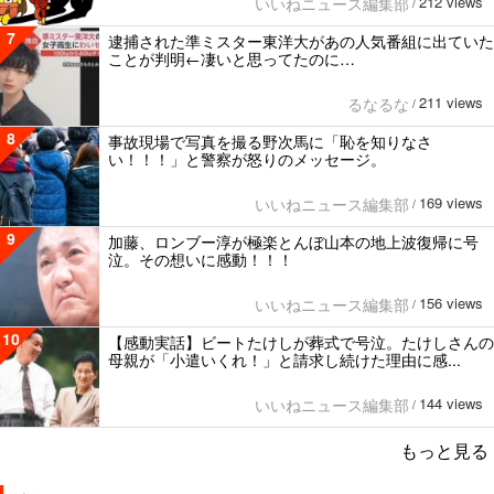
212 views
いいねニュース編集部
/
7
逮捕された準ミスター東洋大があの人気番組に出ていた
ことが判明←凄いと思ってたのに…
211 views
るなるな
/
8
事故現場で写真を撮る野次馬に「恥を知りなさ
い！！！」と警察が怒りのメッセージ。
169 views
いいねニュース編集部
/
9
加藤、ロンブー淳が極楽とんぼ山本の地上波復帰に号
泣。その想いに感動！！！
156 views
いいねニュース編集部
/
10
【感動実話】ビートたけしが葬式で号泣。たけしさんの
母親が「小遣いくれ！」と請求し続けた理由に感...
144 views
いいねニュース編集部
/
もっと見る