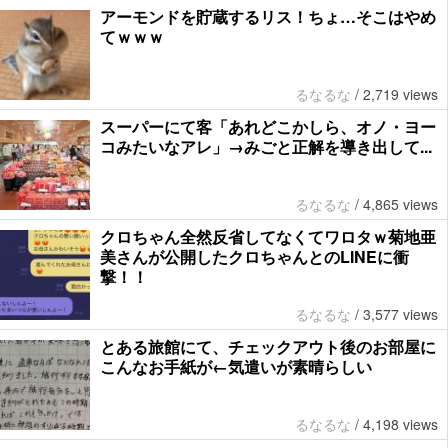
アーモンドを貯蔵するリス！ちょ…そこはやめ
てｗｗｗ
るなるな
/
2,719 views
スーパーにて客「あれどこかしら、オノ・ヨー
コみたいなアレ」→みごと正解を導き出して...
るなるな
/
4,865 views
クロちゃん全然反省してなくてワロタｗ菊地亜
美さんが公開したクロちゃんとのLINEに衝
撃！！
るなるな
/
3,577 views
とある旅館にて、チェックアウト後のお部屋に
こんなお手紙が←気遣いが素晴らしい
るなるな
/
4,198 views