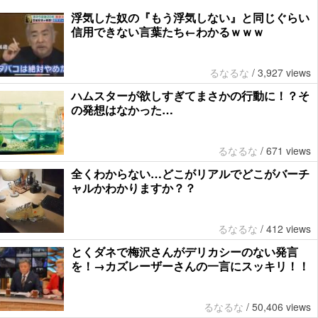
浮気した奴の『もう浮気しない』と同じぐらい
信用できない言葉たち←わかるｗｗｗ
るなるな
/
3,927 views
ハムスターが欲しすぎてまさかの行動に！？そ
の発想はなかった…
るなるな
/
671 views
全くわからない…どこがリアルでどこがバーチ
ャルかわかりますか？？
るなるな
/
412 views
とくダネで梅沢さんがデリカシーのない発言
を！→カズレーザーさんの一言にスッキリ！！
るなるな
/
50,406 views