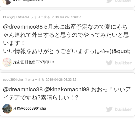
FGv7j2jLLstSUfM
フォローする
2019-04-26 09:09:29
@dreamnico38 5月末に出産予定なので夏に赤ち
ゃん連れて外出すると思うのでやってみたいと思
います！
いい情報をありがとうございますっ(⁎-௰-⁎))&quot;
片志垣 緋色@FGv7j2jLLs...
coco3901cha
フォローする
2019-04-26 06:33:32
@dreamnico38 @kinakomachi98 おおっ！いいア
イデアですね?素晴らしい！?
月猫@coco3901cha