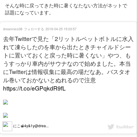
そんな時に戻ってきた時に暑くなたない方法がネットで
話題になっています。
dreamnico38
フォローする
2019-04-25 15:03:57
去年Twitterで見た「2リットルペットボトルに水入
れて凍らしたのを車から出たときチャイルドシー
トに置いておくと戻った時に暑くない」やつ、も
うすっかり車内がサウナなので始めました。本当
にTwitterは情報収集に最高の場だなあ。バスタオ
ル巻いておかないとぬれるので注意
https://t.co/eGPqkdR9fL
にこ🍯4y&1y@drea...