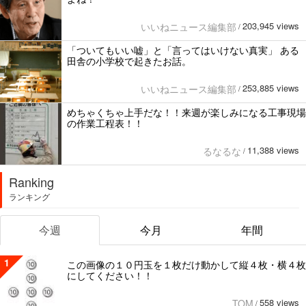
203,945 views
いいねニュース編集部
/
「ついてもいい嘘」と「言ってはいけない真実」 ある
田舎の小学校で起きたお話。
253,885 views
いいねニュース編集部
/
めちゃくちゃ上手だな！！来週が楽しみになる工事現場
の作業工程表！！
11,388 views
るなるな
/
Ranking
ランキング
今週
今月
年間
1
この画像の１０円玉を１枚だけ動かして縦４枚・横４枚
にしてください！！
558 views
TOM
/