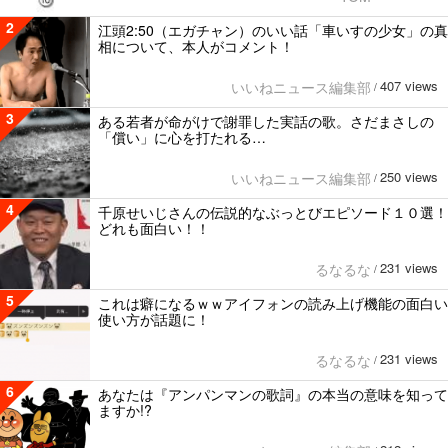
2
江頭2:50（エガチャン）のいい話「車いすの少女」の真
相について、本人がコメント！
407 views
いいねニュース編集部
/
3
ある若者が命がけで謝罪した実話の歌。さだまさしの
「償い」に心を打たれる…
250 views
いいねニュース編集部
/
4
千原せいじさんの伝説的なぶっとびエピソード１０選！
どれも面白い！！
231 views
るなるな
/
5
これは癖になるｗｗアイフォンの読み上げ機能の面白い
使い方が話題に！
231 views
るなるな
/
6
あなたは『アンパンマンの歌詞』の本当の意味を知って
ますか!?