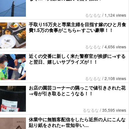
るなるな
/
1,124 views
手取り15万夫と専業主婦を目指す嫁のひと月食
費1.5万の食事がこちら←すごい豪華！！
るなるな
/
4,656 views
近くの交番に新しく来た警察官が挨拶に→する
と翌日、嬉しいサプライズが！！
るなるな
/
2,108 views
お店の園芸コーナーの隅っこで値引きされた花
→母が引き取るとこうなる！！
るなるな
/
35,595 views
休業中に無観客配信をしたら近所の人にこんな
貼り紙をされた←世知辛い…