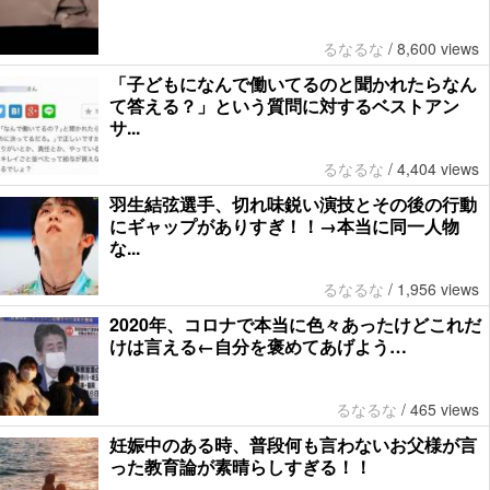
るなるな
/
8,600 views
「子どもになんで働いてるのと聞かれたらなん
て答える？」という質問に対するベストアン
サ...
るなるな
/
4,404 views
羽生結弦選手、切れ味鋭い演技とその後の行動
にギャップがありすぎ！！→本当に同一人物
な...
るなるな
/
1,956 views
2020年、コロナで本当に色々あったけどこれだ
けは言える←自分を褒めてあげよう…
るなるな
/
465 views
妊娠中のある時、普段何も言わないお父様が言
った教育論が素晴らしすぎる！！