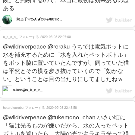
ある
一騎当千💛x🍆/🍆x💛@801lo...
o_k_e_n_
フォローする
2020-05-03 22:27:00
@wildriverpeace @reraku うちでは電気ポットに
水を補充するために「水を入れたペットボトル」
をポット脇に置いていたんですが、飼っていた猫
は平然とその横を歩き抜けていくので「効かな
い」ということは目の当たりにしてましたねｗ
o-ken@o_k_e_n_
hotarutourabu
フォローする
2020-05-03 22:43:58
@wildriverpeace @tukemono_chan 小さい頃に
「猫は光るものが嫌いだから、水の入ったペット
ボトルを置いたら、太陽の光でキラキラ光って猫