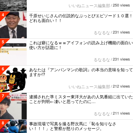
250 views
いいねニュース編集部
/
4
千原せいじさんの伝説的なぶっとびエピソード１０選！
どれも面白い！！
231 views
るなるな
/
5
これは癖になるｗｗアイフォンの読み上げ機能の面白い
使い方が話題に！
231 views
るなるな
/
6
あなたは『アンパンマンの歌詞』の本当の意味を知って
ますか!?
212 views
いいねニュース編集部
/
7
逮捕された準ミスター東洋大があの人気番組に出ていた
ことが判明←凄いと思ってたのに…
211 views
るなるな
/
8
事故現場で写真を撮る野次馬に「恥を知りなさ
い！！！」と警察が怒りのメッセージ。