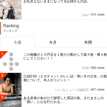
お礼言えないままになってるお姉さんの話。
415 views
ryuu
/
Ranking
ランキング
今週
今月
年間
1
この画像の１０円玉を１枚だけ動かして縦４枚・横４枚
にしてください！！
558 views
TOM
/
2
江頭2:50（エガチャン）のいい話「車いすの少女」の真
相について、本人がコメント！
407 views
いいねニュース編集部
/
3
ある若者が命がけで謝罪した実話の歌。さだまさしの
「償い」に心を打たれる…