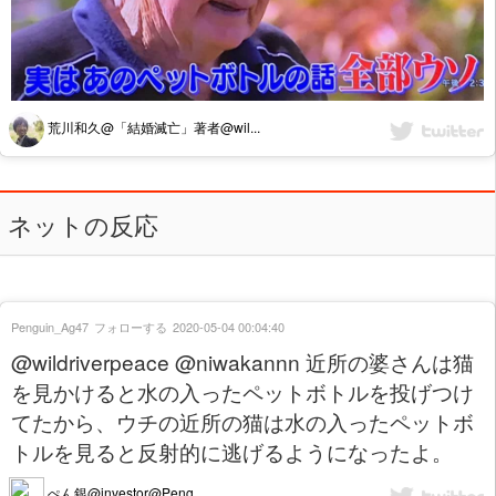
荒川和久@「結婚滅亡」著者@wil...
ネットの反応
Penguin_Ag47
フォローする
2020-05-04 00:04:40
@wildriverpeace @niwakannn 近所の婆さんは猫
を見かけると水の入ったペットボトルを投げつけ
てたから、ウチの近所の猫は水の入ったペットボ
トルを見ると反射的に逃げるようになったよ。
ぺん銀@investor@Peng...