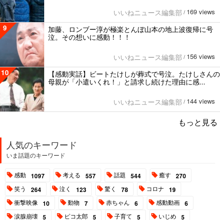
169 views
いいねニュース編集部
/
9
加藤、ロンブー淳が極楽とんぼ山本の地上波復帰に号
泣。その想いに感動！！！
156 views
いいねニュース編集部
/
10
【感動実話】ビートたけしが葬式で号泣。たけしさんの
母親が「小遣いくれ！」と請求し続けた理由に感...
144 views
いいねニュース編集部
/
もっと見る
人気のキーワード
いま話題のキーワード
感動
考える
話題
癒す
1097
557
544
270
笑う
泣く
驚く
コロナ
264
123
78
19
衝撃映像
動物
赤ちゃん
感動動画
10
7
6
6
涙腺崩壊
ピコ太郎
子育て
いじめ
5
5
5
5