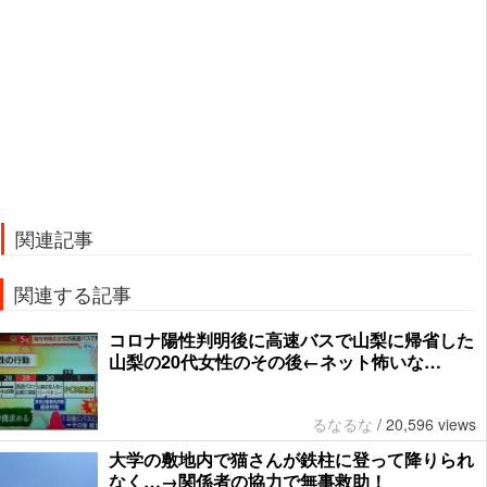
関連記事
関連する記事
コロナ陽性判明後に高速バスで山梨に帰省した
山梨の20代女性のその後←ネット怖いな…
るなるな
/
20,596 views
大学の敷地内で猫さんが鉄柱に登って降りられ
なく…→関係者の協力で無事救助！