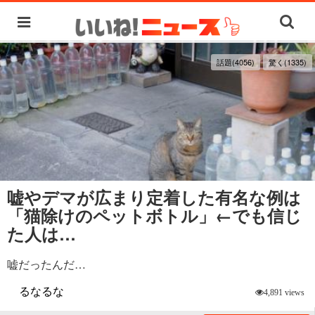
話題(4056)
驚く(1335)
嘘やデマが広まり定着した有名な例は
「猫除けのペットボトル」←でも信じ
た人は…
嘘だったんだ…
るなるな
4,891 views