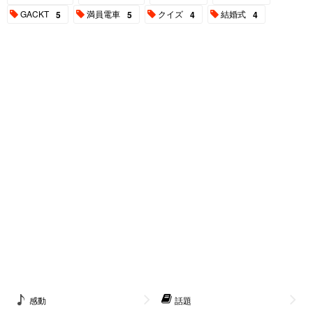
GACKT
満員電車
クイズ
結婚式
5
5
4
4
感動
話題