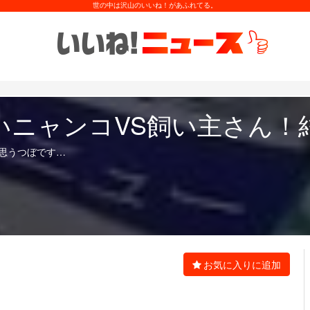
世の中は沢山のいいね！があふれてる。
いニャンコVS飼い主さん！
思うつぼです…
お気に入りに追加