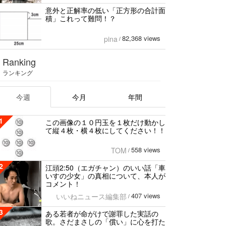
意外と正解率の低い「正方形の合計面
積」これって難問！？
82,368 views
pina
/
Ranking
ランキング
今週
今月
年間
1
この画像の１０円玉を１枚だけ動かし
て縦４枚・横４枚にしてください！！
558 views
TOM
/
2
江頭2:50（エガチャン）のいい話「車
いすの少女」の真相について、本人が
コメント！
407 views
いいねニュース編集部
/
3
ある若者が命がけで謝罪した実話の
歌。さだまさしの「償い」に心を打た