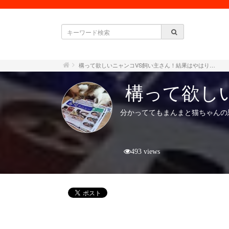
構って欲しいニャンコVS飼い主さん！結果はやはり…
構って欲し
分かっててもまんまと猫ちゃんの
493 views