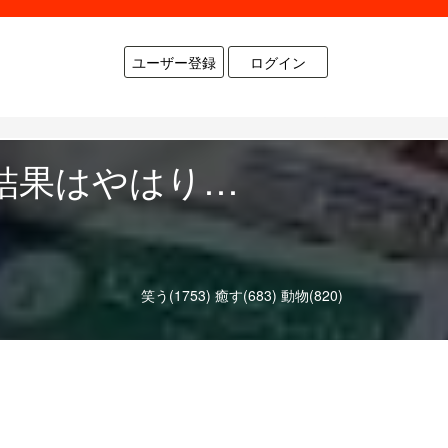
ユーザー登録
ログイン
結果はやはり…
笑う(1753)
癒す(683)
動物(820)