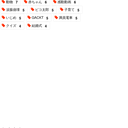
動物
赤ちゃん
感動動画
7
6
6
涙腺崩壊
ピコ太郎
子育て
5
5
5
いじめ
GACKT
満員電車
5
5
5
クイズ
結婚式
4
4