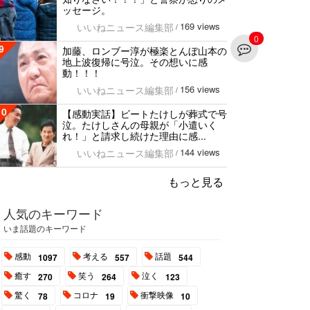
ッセージ。
169 views
いいねニュース編集部
/
0
9
加藤、ロンブー淳が極楽とんぼ山本の
地上波復帰に号泣。その想いに感
動！！！
156 views
いいねニュース編集部
/
10
【感動実話】ビートたけしが葬式で号
泣。たけしさんの母親が「小遣いく
れ！」と請求し続けた理由に感...
144 views
いいねニュース編集部
/
もっと見る
人気のキーワード
いま話題のキーワード
感動
考える
話題
1097
557
544
癒す
笑う
泣く
270
264
123
驚く
コロナ
衝撃映像
78
19
10