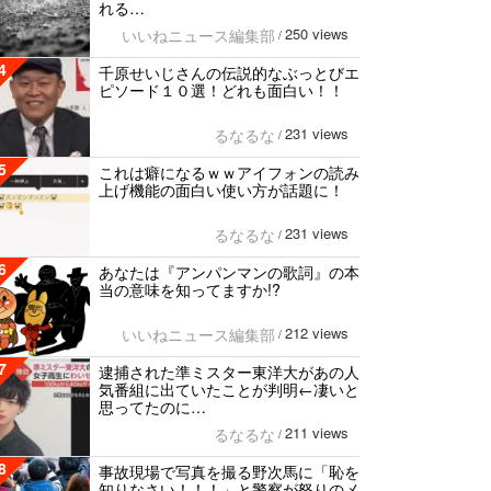
れる…
250 views
いいねニュース編集部
/
4
千原せいじさんの伝説的なぶっとびエ
ピソード１０選！どれも面白い！！
231 views
るなるな
/
5
これは癖になるｗｗアイフォンの読み
上げ機能の面白い使い方が話題に！
231 views
るなるな
/
6
あなたは『アンパンマンの歌詞』の本
当の意味を知ってますか!?
212 views
いいねニュース編集部
/
7
逮捕された準ミスター東洋大があの人
気番組に出ていたことが判明←凄いと
思ってたのに…
211 views
るなるな
/
8
事故現場で写真を撮る野次馬に「恥を
知りなさい！！！」と警察が怒りのメ