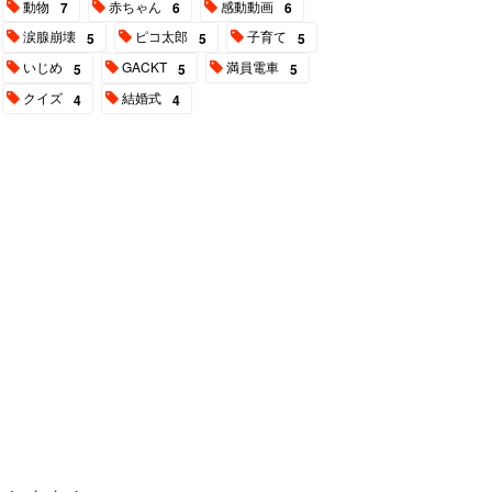
動物
赤ちゃん
感動動画
7
6
6
涙腺崩壊
ピコ太郎
子育て
5
5
5
いじめ
GACKT
満員電車
5
5
5
クイズ
結婚式
4
4