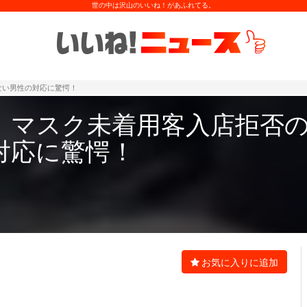
世の中は沢山のいいね！があふれてる。
ない男性の対応に驚愕！
、マスク未着用客入店拒否
対応に驚愕！
お気に入りに追加