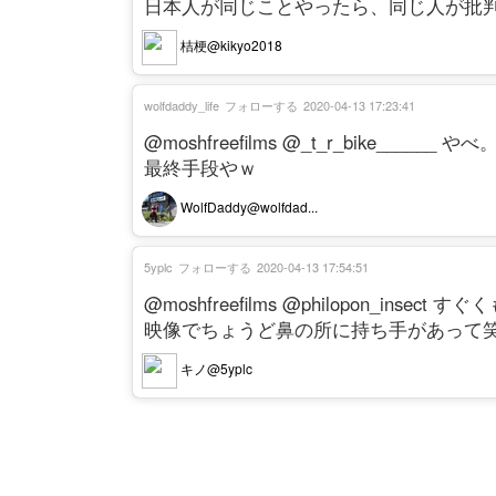
日本人が同じことやったら、同じ人が批
桔梗@kikyo2018
wolfdaddy_life
フォローする
2020-04-13 17:23:41
@moshfreefilms @_t_r_bike____
最終手段やｗ
WolfDaddy@wolfdad...
5yplc
フォローする
2020-04-13 17:54:51
@moshfreefilms @philopon_insect 
映像でちょうど鼻の所に持ち手があって
キノ@5yplc