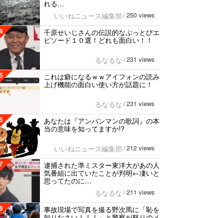
れる…
250 views
いいねニュース編集部
/
4
千原せいじさんの伝説的なぶっとびエ
ピソード１０選！どれも面白い！！
231 views
るなるな
/
5
これは癖になるｗｗアイフォンの読み
上げ機能の面白い使い方が話題に！
231 views
るなるな
/
6
あなたは『アンパンマンの歌詞』の本
当の意味を知ってますか!?
212 views
いいねニュース編集部
/
7
逮捕された準ミスター東洋大があの人
気番組に出ていたことが判明←凄いと
思ってたのに…
211 views
るなるな
/
8
事故現場で写真を撮る野次馬に「恥を
知りなさい！！！」と警察が怒りのメ