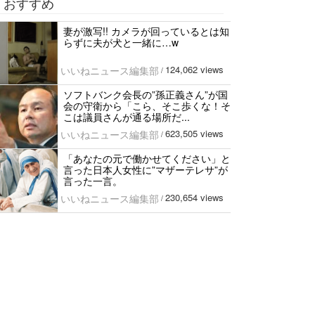
おすすめ
妻が激写!! カメラが回っているとは知
らずに夫が犬と一緒に…w
124,062 views
いいねニュース編集部
/
ソフトバンク会長の”孫正義さん”が国
会の守衛から「こら、そこ歩くな！そ
こは議員さんが通る場所だ...
623,505 views
いいねニュース編集部
/
「あなたの元で働かせてください」と
言った日本人女性に”マザーテレサ”が
言った一言。
230,654 views
いいねニュース編集部
/