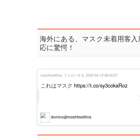
海外にある、マスク未着用客入
応に驚愕！
moshfreefilms
フォローする
2020-04-13 06:40:07
これはマスク
https://t.co/sy3cokaRoz
domino@moshfreefilms