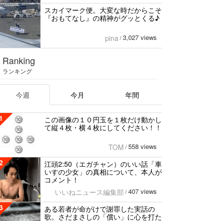
スカイマーク便。大変な時だからこそ
『おもてなし』の精神がグッとくる♪
3,027 views
pina
/
Ranking
ランキング
今週
今月
年間
1
この画像の１０円玉を１枚だけ動かし
て縦４枚・横４枚にしてください！！
558 views
TOM
/
2
江頭2:50（エガチャン）のいい話「車
いすの少女」の真相について、本人が
コメント！
407 views
いいねニュース編集部
/
3
ある若者が命がけで謝罪した実話の
歌。さだまさしの「償い」に心を打た