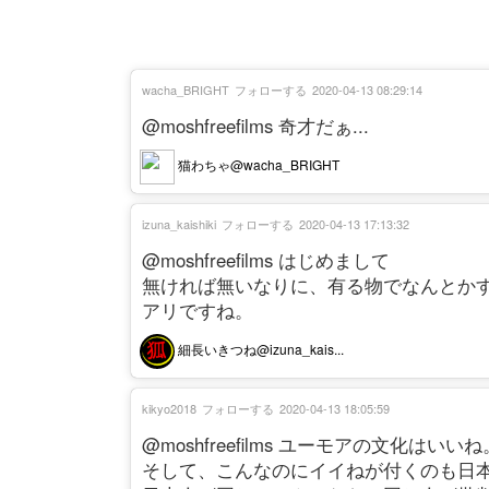
wacha_BRIGHT
フォローする
2020-04-13 08:29:14
@moshfreefilms 奇才だぁ...
猫わちゃ@wacha_BRIGHT
izuna_kaishiki
フォローする
2020-04-13 17:13:32
@moshfreefilms はじめまして
無ければ無いなりに、有る物でなんとか
アリですね。
細長いきつね@izuna_kais...
kikyo2018
フォローする
2020-04-13 18:05:59
@moshfreefilms ユーモアの文化はいいね
そして、こんなのにイイねが付くのも日