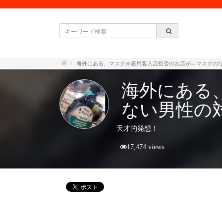
海外にある、マスク未着用客入店拒否のお店が←マスクの
海外にある
ない男性の
天才的発想！
17,474 views