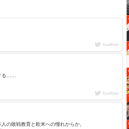
する……
。
本人の敗戦教育と欧米への憧れからか。