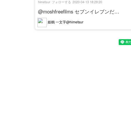
himetsur
フォローする
2020-04-13 18:29:20
@moshfreefilms セブンイレブンだ…
姫鶴 一文字@himetsur