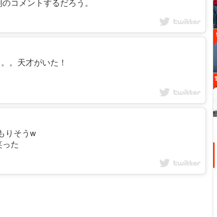
判のコメントするだろう。
__ やべ。。。天才がいた！
すぐくもりそうw
笑った