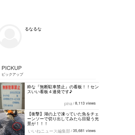
るなるな
PICKUP
ピックアップ
粋な『無断駐車禁止』の看板！！セン
スいい看板４連発です♪
8,113 views
pina
/
【衝撃】湖の上で凍っていた魚をチェ
ーンソーで切り出してみたら目疑う光
景が！！！
35,681 views
いいねニュース編集部
/