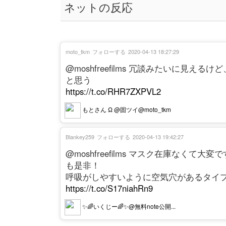
ネットの反応
moto_tkm
フォローする
2020-04-13 18:27:29
@moshfreefilms 冗談みたいに見
と思う
https://t.co/RHR7ZXPVL2
もとさん Ω @固ツイ@moto_tkm
Blankey259
フォローする
2020-04-13 19:42:27
@moshfreefilms マスク在庫なく
も是非！
呼吸がしやすいように空気穴があるタイ
https://t.co/S17niahRn9
✨🌈いくじー🌈✨@無料note公開...