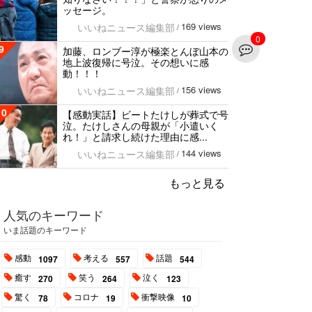
ッセージ。
169 views
いいねニュース編集部
/
0
9
加藤、ロンブー淳が極楽とんぼ山本の
地上波復帰に号泣。その想いに感
動！！！
156 views
いいねニュース編集部
/
10
【感動実話】ビートたけしが葬式で号
泣。たけしさんの母親が「小遣いく
れ！」と請求し続けた理由に感...
144 views
いいねニュース編集部
/
もっと見る
人気のキーワード
いま話題のキーワード
感動
考える
話題
1097
557
544
癒す
笑う
泣く
270
264
123
驚く
コロナ
衝撃映像
78
19
10