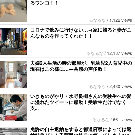
るワンコ！！
るなるな
/
1,122 views
コロナで飲みに行けない…→家に帰ると妻がこ
んなものを作ってくれた！！
るなるな
/
12,187 views
夫婦2人生活の時の部屋が、乳幼児2人育児中の
現在はこの様に…←共感の声多数！
るなるな
/
2,430 views
いきものがかり・水野良樹さんの受験生への愛
に溢れたツイートに感動！受験生だけでなく
支...
るなるな
/
661 views
免許の自主返納をすると都道府県によっては返