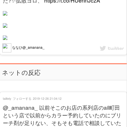
た?✨拡散ヨロ、
https://t.co/HUerInJczA
ななひ@_amanana_
ネットの反応
tailtely
フォローする
2019-12-26 21:04:12
@_amanana_ 以前そこのお店の系列店のail町田
という店で以前からカラー予約していたのにブリ
ーチ剤が足りない、そもそも電話で相談していた