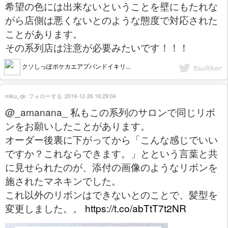
希望の色には出来ないということを壁にもたれな
がら店側は悪くないとのような態度で対応された
ことがあります。
その系列店は注意が必要みたいです！！！
クソしっぽポケカエアプバンドイキリ...
miku_qk
フォローする
2019-12-26 16:29:04
@_amanana_ 私もこの系列のサロンで同じリボ
ンをお願いしたことがあります。
オーダー後裏に下がってから「こんな感じでいい
ですか？これならできます。」とという言葉と共
に見せられたのが、添付の画像のようなリボンを
施されたマネキンでした。
これ以外のリボンはできないとのことで、髪型を
変更しました。。
https://t.co/abTtT7t2NR