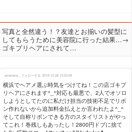
写真と全然違う！？友達とお揃いの髪型に
してもらうために美容院に行った結果…→
ゴキブリヘアにされて…
_amanana_
フォローする
2019-12-26 15:23:09
横浜でヘアメ選ぶ時気をつけてね！この店ゴキブ
リヘアにされます^_^対応も最悪で、2人でオソロ
しようとしてたのに私だけ担当の技術不足でリボ
ン作れないから追加料金払えとか言われたよ^_^
そして自称リボンできる方のスタイリストがやっ
てこれ！巻残しもあったし！2800円ドブに捨て