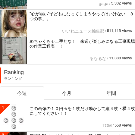
3,302 views
gaga
/
”心が弱い”子どもになってしまうやってはいけない「３
つの事」。
511,115 views
いいねニュース編集部
/
めちゃくちゃ上手だな！！来週が楽しみになる工事現場
の作業工程表！！
11,388 views
るなるな
/
Ranking
ランキング
今週
今月
年間
1
この画像の１０円玉を１枚だけ動かして縦４枚・横４枚
にしてください！！
558 views
TOM
/
2