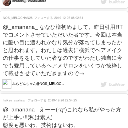
kiraran@SroomKirara
NOS_MELOCHAN28
フォローする
2019-12-27 08:02:31
@_amanana_ ななひ様初めまして。昨日引用RT
でコメントさせていただいた者です。今回は本当
に酷い目に遭われかなり気分が落ちてしまったか
と思われます。わたしは過去に横浜でヘアメイク
の仕事ををしていた者なのですがわたし独自に今
でも愛用しているヘアメサロンをいくつか抜粋し
て載せさせていただきますので→
みらどんちゃん@NOS_MELOC...
haikyu_asahisan
フォローする
2019-12-26 22:54:25
@_amanana_ えーー(°д°)これなら私がやった方
が上手い!!(私は素人)
態度も悪いわ、技術はないわ、