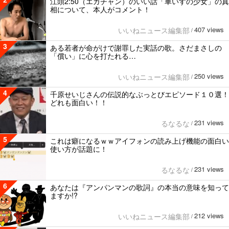
江頭2:50（エガチャン）のいい話「車いすの少女」の真
相について、本人がコメント！
407 views
いいねニュース編集部
/
3
ある若者が命がけで謝罪した実話の歌。さだまさしの
「償い」に心を打たれる…
250 views
いいねニュース編集部
/
4
千原せいじさんの伝説的なぶっとびエピソード１０選！
どれも面白い！！
231 views
るなるな
/
5
これは癖になるｗｗアイフォンの読み上げ機能の面白い
使い方が話題に！
231 views
るなるな
/
6
あなたは『アンパンマンの歌詞』の本当の意味を知って
ますか!?
212 views
いいねニュース編集部
/