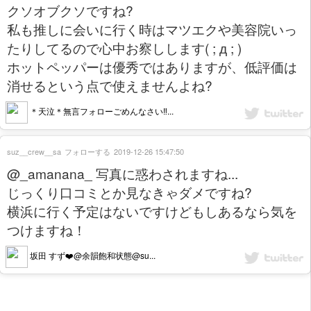
クソオブクソですね?
私も推しに会いに行く時はマツエクや美容院いっ
たりしてるので心中お察しします( ; д ; )
ホットペッパーは優秀ではありますが、低評価は
消せるという点で使えませんよね?
＊天泣＊無言フォローごめんなさい‼...
suz__crew__sa
フォローする
2019-12-26 15:47:50
@_amanana_ 写真に惑わされますね...
じっくり口コミとか見なきゃダメですね?
横浜に行く予定はないですけどもしあるなら気を
つけますね！
坂田 すず❤️@余韻飽和状態@su...