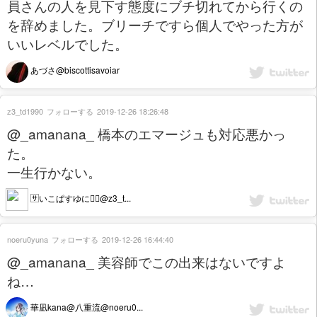
員さんの人を見下す態度にブチ切れてから行くの
を辞めました。ブリーチですら個人でやった方が
いいレベルでした。
あづさ@biscottisavoiar
z3_td1990
フォローする
2019-12-26 18:26:48
@_amanana_ 橋本のエマージュも対応悪かっ
た。
一生行かない。
🈂️いこぱすゆに🤷‍♀️@z3_t...
noeru0yuna
フォローする
2019-12-26 16:44:40
@_amanana_ 美容師でこの出来はないですよ
ね…
華凪kana@八重流@noeru0...