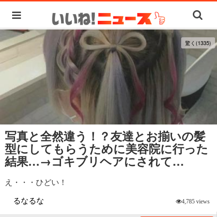
驚く(1335)
写真と全然違う！？友達とお揃いの髪
型にしてもらうために美容院に行った
結果…→ゴキブリヘアにされて…
え・・・ひどい！
るなるな
4,785 views