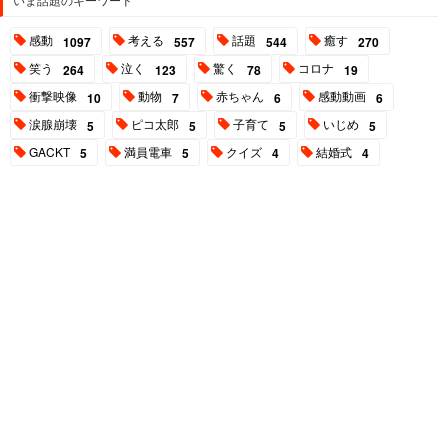
感動
考える
話題
癒す
1097
557
544
270
笑う
泣く
驚く
コロナ
264
123
78
19
衝撃映像
動物
赤ちゃん
感動動画
10
7
6
6
涙腺崩壊
ピコ太郎
子育て
いじめ
5
5
5
5
GACKT
満員電車
クイズ
結婚式
5
5
4
4