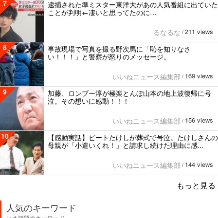
7
逮捕された準ミスター東洋大があの人気番組に出ていた
ことが判明←凄いと思ってたのに…
211 views
るなるな
/
8
事故現場で写真を撮る野次馬に「恥を知りなさ
い！！！」と警察が怒りのメッセージ。
169 views
いいねニュース編集部
/
9
加藤、ロンブー淳が極楽とんぼ山本の地上波復帰に号
泣。その想いに感動！！！
156 views
いいねニュース編集部
/
10
【感動実話】ビートたけしが葬式で号泣。たけしさんの
母親が「小遣いくれ！」と請求し続けた理由に感...
144 views
いいねニュース編集部
/
もっと見る
人気のキーワード
いま話題のキーワード