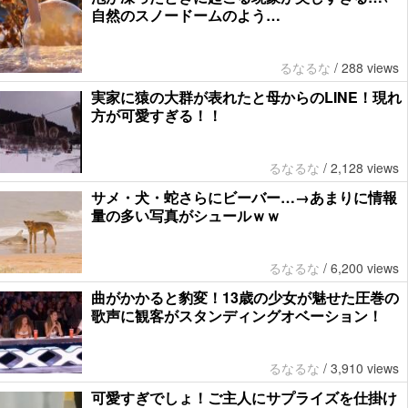
自然のスノードームのよう…
るなるな
/
288 views
実家に猿の大群が表れたと母からのLINE！現れ
方が可愛すぎる！！
るなるな
/
2,128 views
サメ・犬・蛇さらにビーバー…→あまりに情報
量の多い写真がシュールｗｗ
るなるな
/
6,200 views
曲がかかると豹変！13歳の少女が魅せた圧巻の
歌声に観客がスタンディングオベーション！
るなるな
/
3,910 views
可愛すぎでしょ！ご主人にサプライズを仕掛け