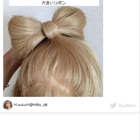
୨୧𝓶𝓲𝓴𝓾୨୧@miku_qk