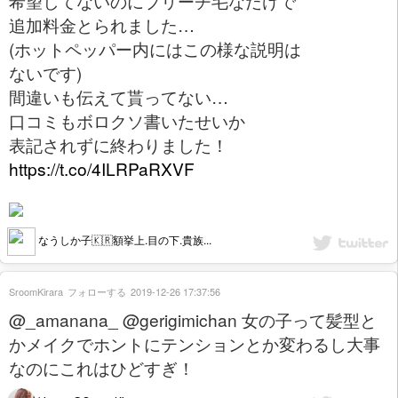
希望してないのにブリーチ毛なだけで
追加料金とられました…
(ホットペッパー内にはこの様な説明は
ないです)
間違いも伝えて貰ってない…
口コミもボロクソ書いたせいか
表記されずに終わりました！
https://t.co/4ILRPaRXVF
なうしか子🇰🇷額挙上.目の下.貴族...
SroomKirara
フォローする
2019-12-26 17:37:56
@_amanana_ @gerigimichan 女の子って髪型と
かメイクでホントにテンションとか変わるし大事
なのにこれはひどすぎ！