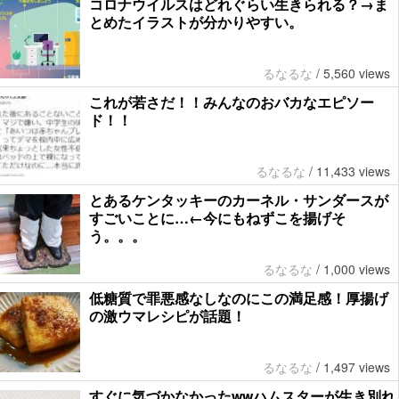
コロナウイルスはどれぐらい生きられる？→ま
とめたイラストが分かりやすい。
るなるな
/
5,560 views
これが若さだ！！みんなのおバカなエピソー
ド！！
るなるな
/
11,433 views
とあるケンタッキーのカーネル・サンダースが
すごいことに…←今にもねずこを揚げそ
う。。。
るなるな
/
1,000 views
低糖質で罪悪感なしなのにこの満足感！厚揚げ
の激ウマレシピが話題！
るなるな
/
1,497 views
すぐに気づかなかったwwハムスターが生き別れ