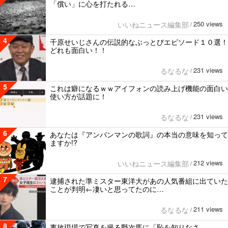
「償い」に心を打たれる…
250 views
いいねニュース編集部
/
4
千原せいじさんの伝説的なぶっとびエピソード１０選！
どれも面白い！！
231 views
るなるな
/
5
これは癖になるｗｗアイフォンの読み上げ機能の面白い
使い方が話題に！
231 views
るなるな
/
6
あなたは『アンパンマンの歌詞』の本当の意味を知って
ますか!?
212 views
いいねニュース編集部
/
7
逮捕された準ミスター東洋大があの人気番組に出ていた
ことが判明←凄いと思ってたのに…
211 views
るなるな
/
8
事故現場で写真を撮る野次馬に「恥を知りなさ