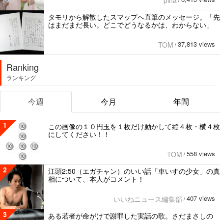
タモリから解散したスマップへ直筆のメッセージ。「先
はまだまだ長い。どこでどうなるかは、わからない」
37,813 views
TOM
/
Ranking
ランキング
今週
今月
年間
1
この画像の１０円玉を１枚だけ動かして縦４枚・横４枚
にしてください！！
558 views
TOM
/
2
江頭2:50（エガチャン）のいい話「車いすの少女」の真
相について、本人がコメント！
407 views
いいねニュース編集部
/
3
ある若者が命がけで謝罪した実話の歌。さだまさしの