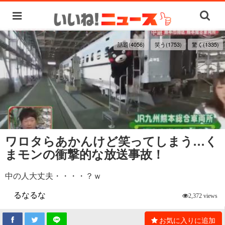
話題(4056)
笑う(1753)
驚く(1335)
ワロタらあかんけど笑ってしまう…く
まモンの衝撃的な放送事故！
中の人大丈夫・・・・？ｗ
るなるな
2,372 views
お気に入りに追加