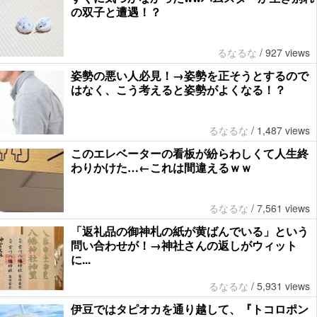
の双子と遭遇！？
るなるな
/
927 views
姿勢の悪い人必見！→姿勢を正そうとするので
はなく、こう考えると姿勢がよくなる！？
るなるな
/
1,487 views
このエレベーターの看板が紛らわしくて人生終
わりかけた…←これは間違えるｗｗ
るなるな
/
7,561 views
「返礼品の御神札の紙が黄ばんでいる」という
問い合わせが！→神社さんの返しがウィット
に...
るなるな
/
5,931 views
伊豆ではタピオカを通り越して、『トコロポン