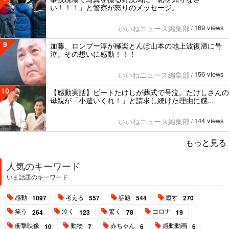
い！！！」と警察が怒りのメッセージ。
169 views
いいねニュース編集部
/
9
加藤、ロンブー淳が極楽とんぼ山本の地上波復帰に号
泣。その想いに感動！！！
156 views
いいねニュース編集部
/
10
【感動実話】ビートたけしが葬式で号泣。たけしさんの
母親が「小遣いくれ！」と請求し続けた理由に感...
144 views
いいねニュース編集部
/
もっと見る
人気のキーワード
いま話題のキーワード
感動
考える
話題
癒す
1097
557
544
270
笑う
泣く
驚く
コロナ
264
123
78
19
衝撃映像
動物
赤ちゃん
感動動画
10
7
6
6