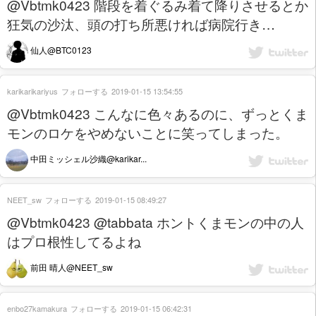
@Vbtmk0423 階段を着ぐるみ着て降りさせるとか
狂気の沙汰、頭の打ち所悪ければ病院行き…
仙人@BTC0123
karikarikariyus
フォローする
2019-01-15 13:54:55
@Vbtmk0423 こんなに色々あるのに、ずっとくま
モンのロケをやめないことに笑ってしまった。
中田ミッシェル沙織@karikar...
NEET_sw
フォローする
2019-01-15 08:49:27
@Vbtmk0423 @tabbata ホントくまモンの中の人
はプロ根性してるよね
前田 晴人@NEET_sw
enbo27kamakura
フォローする
2019-01-15 06:42:31