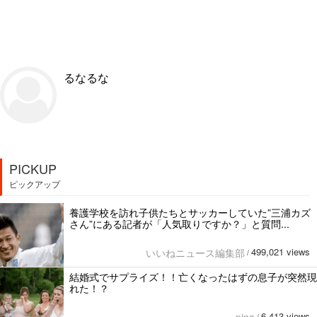
るなるな
PICKUP
ピックアップ
養護学校を訪れ子供たちとサッカーしていた”三浦カズ
さん”にある記者が「人気取りですか？」と質問...
499,021 views
いいねニュース編集部
/
結婚式でサプライズ！！亡くなったはずの息子が突然現
れた！？
6,413 views
pina
/