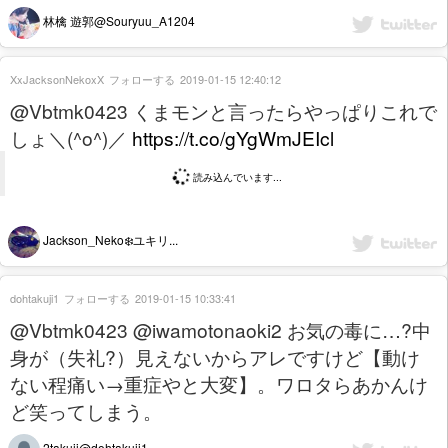
林檎 遊郭@Souryuu_A1204
XxJacksonNekoxX
フォローする
2019-01-15 12:40:12
@Vbtmk0423 くまモンと言ったらやっぱりこれで
しょ＼(^o^)／
https://t.co/gYgWmJEIcl
読み込んでいます...
Jackson_Neko❄️ユキリ...
dohtakuji1
フォローする
2019-01-15 10:33:41
@Vbtmk0423 @iwamotonaoki2 お気の毒に…?中
身が（失礼?）見えないからアレですけど【動け
ない程痛い→重症やと大変】。ワロタらあかんけ
ど笑ってしまう。
2takuji@dohtakuji1