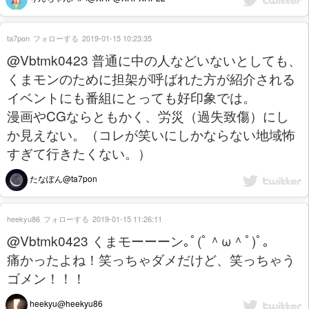
ta7pon
フォローする
2019-01-15 10:23:35
@Vbtmk0423 普通に中の人などいないとしても、
くまモンのために担架が呼ばれた方が紹介される
イベントにも番組にとっても好印象では。
漫画やCGならともかく、労災（過失致傷）にし
か見えない。（コレが笑いにしかならない地域怖
すぎて行きたくない。）
たなぽん@ta7pon
heekyu86
フォローする
2019-01-15 11:26:11
@Vbtmk0423 くまモーーーン｡ﾟ(ﾟ＾ω＾ﾟ)ﾟ｡
痛かったよね！笑っちゃダメだけど、笑っちゃう
ゴメン！！！
heekyu@heekyu86