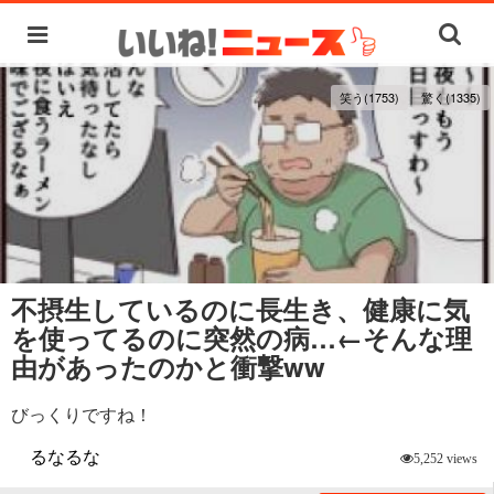
笑う(1753)
驚く(1335)
不摂生しているのに長生き、健康に気
を使ってるのに突然の病…←そんな理
由があったのかと衝撃ww
びっくりですね！
るなるな
5,252 views