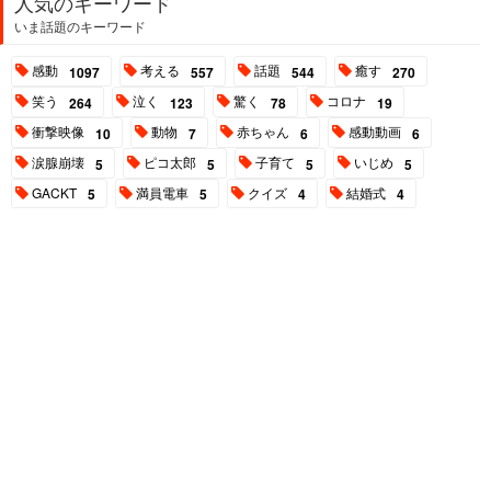
人気のキーワード
いま話題のキーワード
感動
考える
話題
癒す
1097
557
544
270
笑う
泣く
驚く
コロナ
264
123
78
19
衝撃映像
動物
赤ちゃん
感動動画
10
7
6
6
涙腺崩壊
ピコ太郎
子育て
いじめ
5
5
5
5
GACKT
満員電車
クイズ
結婚式
5
5
4
4