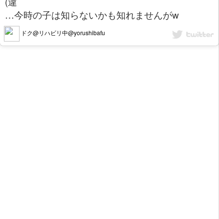
(違
…今時の子は知らないかも知れませんがw
ドク@リハビリ中@yorushibafu