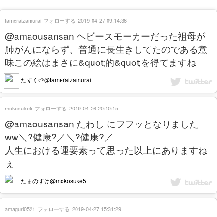
tameraizamurai
フォローする
2019-04-27 09:14:36
@amaousansan ヘビースモーカーだった祖母が
肺がんにならず、普通に長生きしてたのである意
味この絵はまさに&quot;的&quot;を得てますね
たすく🌱@tameraizamurai
mokosuke5
フォローする
2019-04-26 20:10:15
@amaousansan たわし にフフッとなりました
ww＼?健康?／＼?健康?／
人生における運要素って思った以上にありますね
ぇ
たまのすけ@mokosuke5
amaguri0521
フォローする
2019-04-27 15:31:29