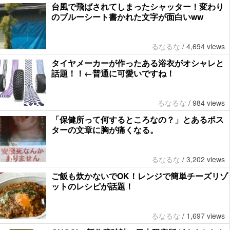
台風で飛ばされてしまったシャッター！変わり
のブルーシート書かれた文字が面白いww
るなるな
/
4,694 views
タイヤメーカーが作ったある浴衣がオシャレと
話題！！←普通に可愛いですね！
るなるな
/
984 views
「保健所って何するところなの？」とあるポス
ターの文章に胸が痛くなる。
るなるな
/
3,202 views
ご飯も炊かないでOK！レンジで簡単チーズリゾ
ットのレシピが話題！
るなるな
/
1,697 views