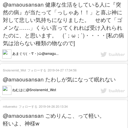
@amaousansan 健康な生活をしている人に『突
然の病』が当たって「っしゃあ！！」と喜ぶ神に
対して悲しい気持ちになりました。 せめて「ゴ
メンな……」くらい言ってくれれば受け入れられ
たのに、と思います。 (´；ω；`)・・・・[私の病
気は治らない種類の物なので]
あまぐり( ・∇・)🌰@amagu...
Snoisnemid_Wot
フォローする
2019-04-27 17:34:56
@amaousansan たわしが気になって眠れない
ねむはに@Snoisnemid_Wot
mitueneko
フォローする
2019-04-26 20:13:34
@amaousansan ごめりんこ、って軽い。
軽いよ、神様w