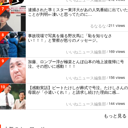
7
逮捕された準ミスター東洋大があの人気番組に出ていた
ことが判明←凄いと思ってたのに…
211 views
るなるな
/
8
事故現場で写真を撮る野次馬に「恥を知りなさ
い！！！」と警察が怒りのメッセージ。
169 views
いいねニュース編集部
/
9
加藤、ロンブー淳が極楽とんぼ山本の地上波復帰に号
泣。その想いに感動！！！
156 views
いいねニュース編集部
/
10
【感動実話】ビートたけしが葬式で号泣。たけしさんの
母親が「小遣いくれ！」と請求し続けた理由に感...
144 views
いいねニュース編集部
/
もっと見る