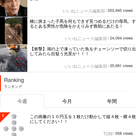
203,945 views
いいねニュース編集部
/
橋に挟まった子馬を何もできず見つめるだけの母馬。す
るとある男性が危険をかえりみず救助にあたる！
24,094 views
いいねニュース編集部
/
【衝撃】湖の上で凍っていた魚をチェーンソーで切り出
してみたら目疑う光景が！！！
35,681 views
いいねニュース編集部
/
Ranking
ランキング
今週
今月
年間
1
この画像の１０円玉を１枚だけ動かして縦４枚・横４枚
にしてください！！
558 views
TOM
/