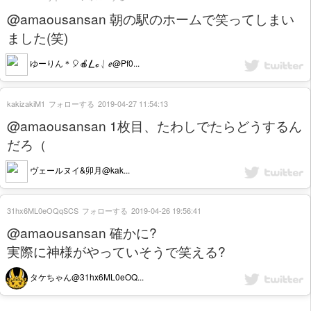
@amaousansan 朝の駅のホームで笑ってしまい
ました(笑)
ゆーりん＊🎈🍎⎳ℴ ⎷ ℯ@Pf0...
kakizakiM1
フォローする
2019-04-27 11:54:13
@amaousansan 1枚目、たわしでたらどうするん
だろ（
ヴェールヌイ&卯月@kak...
31hx6ML0eOQqSCS
フォローする
2019-04-26 19:56:41
@amaousansan 確かに?
実際に神様がやっていそうで笑える?
タケちゃん@31hx6ML0eOQ...