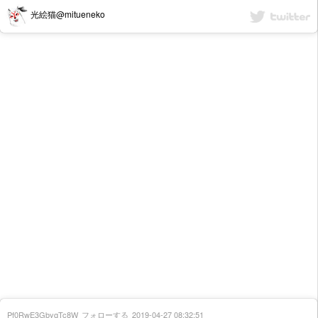
光絵猫@mitueneko
Pf0RwE3GbyqTc8W
フォローする
2019-04-27 08:32:51