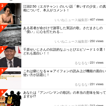
2
江頭2:50（エガチャン）のいい話「車いすの少女」の真
相について、本人がコメント！
407 views
いいねニュース編集部
/
3
ある若者が命がけで謝罪した実話の歌。さだまさしの
「償い」に心を打たれる…
250 views
いいねニュース編集部
/
4
千原せいじさんの伝説的なぶっとびエピソード１０選！
どれも面白い！！
231 views
るなるな
/
5
これは癖になるｗｗアイフォンの読み上げ機能の面白い
使い方が話題に！
231 views
るなるな
/
6
あなたは『アンパンマンの歌詞』の本当の意味を知って
ますか!?
212 views
いいねニュース編集部
/