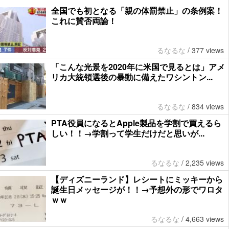
全国でも初となる「親の体罰禁止」の条例案！
これに賛否両論！
るなるな
/
377 views
「こんな光景を2020年に米国で見るとは」アメ
リカ大統領選後の暴動に備えたワシントン...
るなるな
/
834 views
PTA役員になるとApple製品を学割で買えるら
しい！！→学割って学生だけだと思いが...
るなるな
/
2,235 views
【ディズニーランド】レシートにミッキーから
誕生日メッセージが！！→予想外の形でワロタ
ｗｗ
るなるな
/
4,663 views