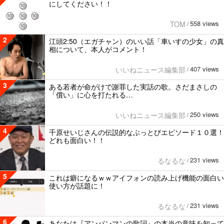
にしてください！！
558 views
TOM
/
2
江頭2:50（エガチャン）のいい話「車いすの少女」の真
相について、本人がコメント！
407 views
いいねニュース編集部
/
3
ある若者が命がけで謝罪した実話の歌。さだまさしの
「償い」に心を打たれる…
250 views
いいねニュース編集部
/
4
千原せいじさんの伝説的なぶっとびエピソード１０選！
どれも面白い！！
231 views
るなるな
/
5
これは癖になるｗｗアイフォンの読み上げ機能の面白い
使い方が話題に！
231 views
るなるな
/
6
あなたは『アンパンマンの歌詞』の本当の意味を知って