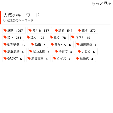
もっと見る
人気のキーワード
いま話題のキーワード
感動
考える
話題
癒す
1097
557
544
270
笑う
泣く
驚く
コロナ
264
123
78
19
衝撃映像
動物
赤ちゃん
感動動画
10
7
6
6
涙腺崩壊
ピコ太郎
子育て
いじめ
5
5
5
5
GACKT
満員電車
クイズ
結婚式
5
5
4
4