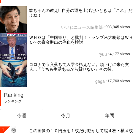
欽ちゃんの教え!! 自分の運を上げたいときは「これ」だ
よね！
203,945 views
いいねニュース編集部
/
ＷＨＯは「中国寄り」と批判！トランプ米大統領はＷＨ
Ｏへの資金拠出の停止を検討
4,177 views
ryuu
/
コロナで収入落ちて入学金払えない。頭下げに来た友
人...「うちも生活あるから貸せない」その後。
17,763 views
gaga
/
Ranking
ランキング
今週
今月
年間
1
この画像の１０円玉を１枚だけ動かして縦４枚・横４枚