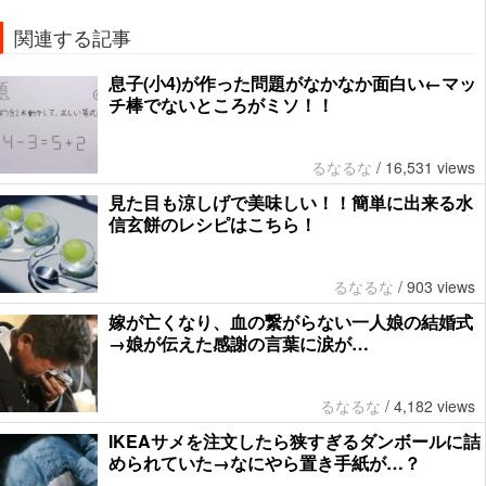
関連する記事
息子(小4)が作った問題がなかなか面白い←マッ
チ棒でないところがミソ！！
るなるな
/
16,531 views
見た目も涼しげで美味しい！！簡単に出来る水
信玄餅のレシピはこちら！
るなるな
/
903 views
嫁が亡くなり、血の繋がらない一人娘の結婚式
→娘が伝えた感謝の言葉に涙が…
るなるな
/
4,182 views
IKEAサメを注文したら狭すぎるダンボールに詰
められていた→なにやら置き手紙が…？