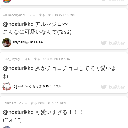
UkuleleAkiyoshi
フォローする
2018-10-27 21:37:08
@nosturikko アルマジロ〰️
こんなに可愛いなんて(*≧з≦)
akiyoshi@UkuleleA...
kuro_usyagi
フォローする
2018-10-28 14:26:57
@nosturikko 脚がチョコチョコしてて可愛いよ
ね！
꧁⋆࿙⍣࿚⋆ くろうさぎ✪：バズR...
koh0417z
フォローする
2018-10-28 14:43:52
@nosturikko 可愛いすぎる！！！
(*´ω｀*)