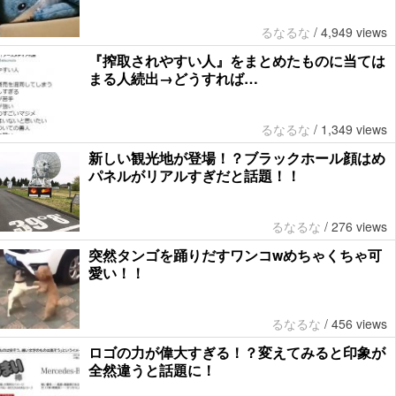
るなるな
/
4,949 views
『搾取されやすい人』をまとめたものに当ては
まる人続出→どうすれば…
るなるな
/
1,349 views
新しい観光地が登場！？ブラックホール顔はめ
パネルがリアルすぎだと話題！！
るなるな
/
276 views
突然タンゴを踊りだすワンコwめちゃくちゃ可
愛い！！
るなるな
/
456 views
ロゴの力が偉大すぎる！？変えてみると印象が
全然違うと話題に！