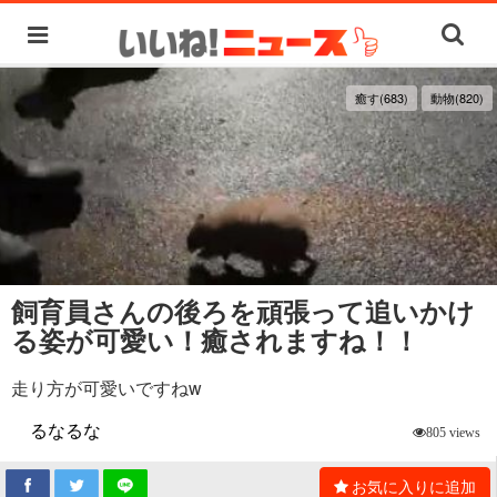
癒す(683)
動物(820)
飼育員さんの後ろを頑張って追いかけ
る姿が可愛い！癒されますね！！
走り方が可愛いですねw
るなるな
805 views
お気に入りに追加