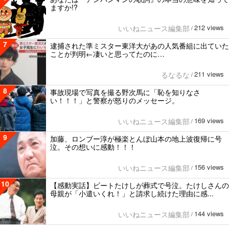
ますか!?
212 views
いいねニュース編集部
/
7
逮捕された準ミスター東洋大があの人気番組に出ていた
ことが判明←凄いと思ってたのに…
211 views
るなるな
/
8
事故現場で写真を撮る野次馬に「恥を知りなさ
い！！！」と警察が怒りのメッセージ。
169 views
いいねニュース編集部
/
9
加藤、ロンブー淳が極楽とんぼ山本の地上波復帰に号
泣。その想いに感動！！！
156 views
いいねニュース編集部
/
10
【感動実話】ビートたけしが葬式で号泣。たけしさんの
母親が「小遣いくれ！」と請求し続けた理由に感...
144 views
いいねニュース編集部
/