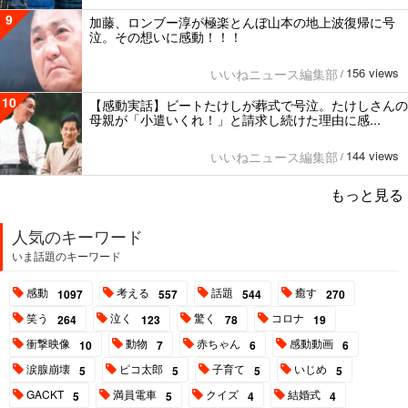
9
加藤、ロンブー淳が極楽とんぼ山本の地上波復帰に号
泣。その想いに感動！！！
156 views
いいねニュース編集部
/
10
【感動実話】ビートたけしが葬式で号泣。たけしさんの
母親が「小遣いくれ！」と請求し続けた理由に感...
144 views
いいねニュース編集部
/
もっと見る
人気のキーワード
いま話題のキーワード
感動
考える
話題
癒す
1097
557
544
270
笑う
泣く
驚く
コロナ
264
123
78
19
衝撃映像
動物
赤ちゃん
感動動画
10
7
6
6
涙腺崩壊
ピコ太郎
子育て
いじめ
5
5
5
5
GACKT
満員電車
クイズ
結婚式
5
5
4
4