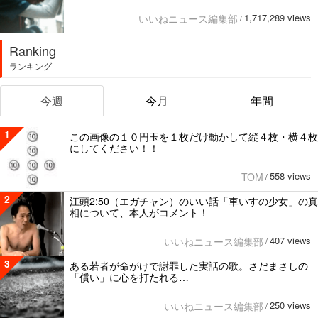
1,717,289 views
いいねニュース編集部
/
Ranking
ランキング
今週
今月
年間
1
この画像の１０円玉を１枚だけ動かして縦４枚・横４枚
にしてください！！
558 views
TOM
/
2
江頭2:50（エガチャン）のいい話「車いすの少女」の真
相について、本人がコメント！
407 views
いいねニュース編集部
/
3
ある若者が命がけで謝罪した実話の歌。さだまさしの
「償い」に心を打たれる…
250 views
いいねニュース編集部
/