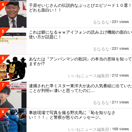
4
千原せいじさんの伝説的なぶっとびエピソード１０選！
どれも面白い！！
231 views
るなるな
/
5
これは癖になるｗｗアイフォンの読み上げ機能の面白い
使い方が話題に！
231 views
るなるな
/
6
あなたは『アンパンマンの歌詞』の本当の意味を知って
ますか!?
212 views
いいねニュース編集部
/
7
逮捕された準ミスター東洋大があの人気番組に出ていた
ことが判明←凄いと思ってたのに…
211 views
るなるな
/
8
事故現場で写真を撮る野次馬に「恥を知りなさ
い！！！」と警察が怒りのメッセージ。
169 views
いいねニュース編集部
/