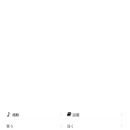
感動
話題
笑う
泣く