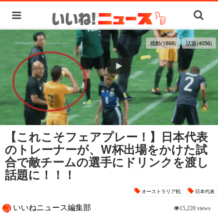
感動(1868)
話題(4056)
【これこそフェアプレー！】日本代表
のトレーナーが、W杯出場をかけた試
合で敵チームの選手にドリンクを渡し
話題に！！！
オーストラリア戦
日本代表
いいねニュース編集部
15,220 views