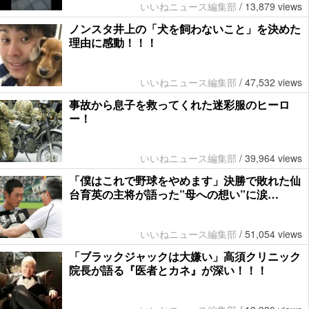
いいねニュース編集部
/
13,879 views
ノンスタ井上の「犬を飼わないこと」を決めた
理由に感動！！！
いいねニュース編集部
/
47,532 views
事故から息子を救ってくれた迷彩服のヒーロ
ー！
いいねニュース編集部
/
39,964 views
「僕はこれで野球をやめます」決勝で敗れた仙
台育英の主将が語った”母への想い”に涙…
いいねニュース編集部
/
51,054 views
「ブラックジャックは大嫌い」高須クリニック
院長が語る『医者とカネ』が深い！！！