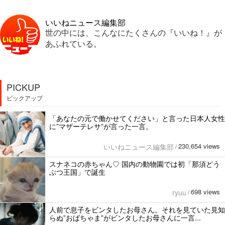
いいねニュース編集部
世の中には、こんなにたくさんの『いいね！』が
あふれている。
PICKUP
ピックアップ
「あなたの元で働かせてください」と言った日本人女性
に”マザーテレサ”が言った一言。
230,654 views
いいねニュース編集部
/
スナネコの赤ちゃん♡ 国内の動物園では初「那須どう
ぶつ王国」で誕生
698 views
ryuu
/
人前で息子をビンタしたお母さん。それを見ていた見知
らぬ”おばちゃま”がビンタしたお母さんに一言...